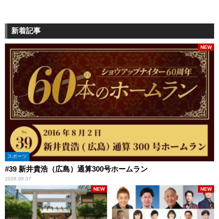
新着記事
NEW
スポーツ
#39 新井貴浩（広島）通算300号ホームラン
2026.08.07
NEW
NEW