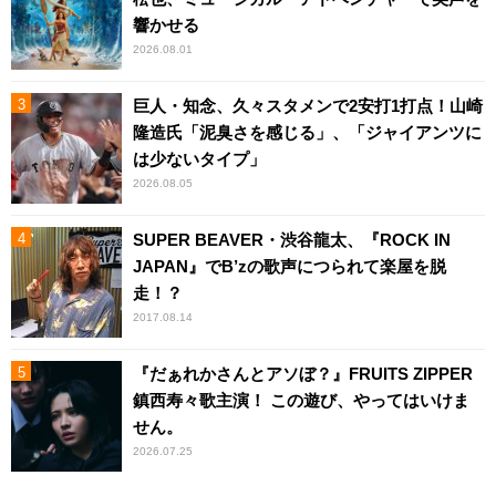
響かせる
2026.08.01
巨人・知念、久々スタメンで2安打1打点！山崎
隆造氏「泥臭さを感じる」、「ジャイアンツに
は少ないタイプ」
2026.08.05
SUPER BEAVER・渋谷龍太、『ROCK IN
JAPAN』でB’zの歌声につられて楽屋を脱
走！？
2017.08.14
『だぁれかさんとアソぼ？』FRUITS ZIPPER
鎮西寿々歌主演！ この遊び、やってはいけま
せん。
2026.07.25