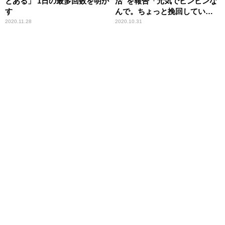
とある」 1日の最多回数を明か
活”を報告「元気でビンビンな
す
んで。ちょっと挽回していこ
うかなと思ってます」
2020.11.28
2020.10.31