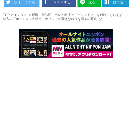
ツイートする
シェアする
送る
はてな
TOP
エンタメ
麒麟・川島明、テレビ出演で「ピンマイク」を付けてもらえず……
相方の『ホームレス中学生』大ヒットの憂鬱な時代を語るの写真（2）