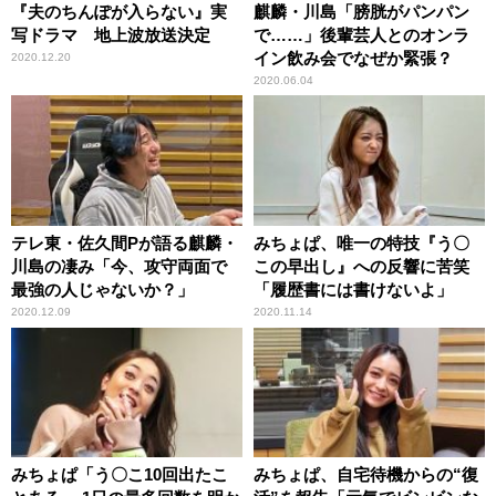
『夫のちんぽが入らない』実
麒麟・川島「膀胱がパンパン
写ドラマ 地上波放送決定
で……」後輩芸人とのオンラ
イン飲み会でなぜか緊張？
2020.12.20
2020.06.04
テレ東・佐久間Pが語る麒麟・
みちょぱ、唯一の特技『う〇
川島の凄み「今、攻守両面で
この早出し』への反響に苦笑
最強の人じゃないか？」
「履歴書には書けないよ」
2020.12.09
2020.11.14
みちょぱ「う〇こ10回出たこ
みちょぱ、自宅待機からの“復