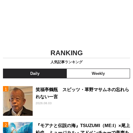
RANKING
人気記事ランキング
Daily
Weekly
笑福亭鶴瓶 スピッツ・草野マサムネの忘れら
れない一言
2026.08.03
『モアナと伝説の海』TSUZUMI（ME:I）×尾上
松也、ミュージカル・アドベンチャーで美声を