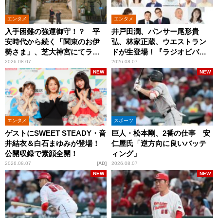
エンタメ
エンタメ
入手困難の強運御守！？ 平
井戸田潤、パンサー尾形貴
安時代から続く「関東のお伊
弘、林家正蔵、ウエストラン
勢さま」、芝大神宮にてラン
ドが生登場！『ラジオビバリ
パンプスが合格祈願！
ー昼ズ』
2026.08.07
2026.08.07
NEW
NEW
エンタメ
スポーツ
ゲストにSWEET STEADY・音
巨人・松本剛、2番の仕事 安
井結衣＆白石まゆみが登場！
仁屋氏「逆方向に良いバッテ
公開収録で素顔全開！
ィング」
2026.08.07
AD
2026.08.07
NEW
NEW