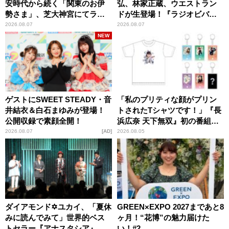
安時代から続く「関東のお伊
弘、林家正蔵、ウエストラン
勢さま」、芝大神宮にてラン
ドが生登場！『ラジオビバリ
パンプスが合格祈願！
ー昼ズ』
2026.08.07
2026.08.07
NEW
ゲストにSWEET STEADY・音
「私のプリティな顔がプリン
井結衣＆白石まゆみが登場！
トされたTシャツです！」『長
公開収録で素顔全開！
浜広奈 天下無双』初の番組グ
ッズ発売
2026.08.07
AD
2026.08.05
ダイアモンド✡ユカイ、「夏休
GREEN×EXPO 2027まであと8
みに読んでみて」世界的ベス
ヶ月！“花博”の魅力届けた
トセラー『アナスタシア』を
い！#2