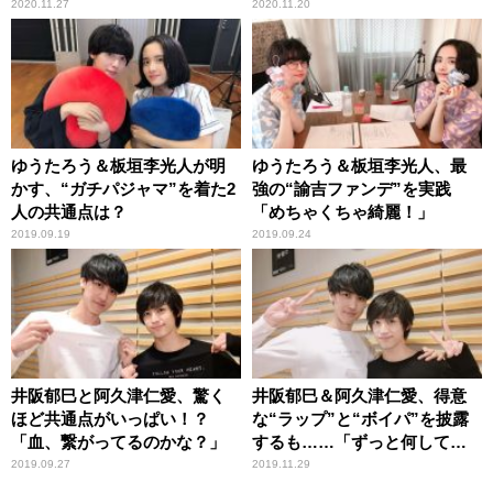
ジオで注目のイケメン若手俳
2020.11.27
2020.11.20
優10名による映画
ゆうたろう＆板垣李光人が明
ゆうたろう＆板垣李光人、最
かす、“ガチパジャマ”を着た2
強の“諭吉ファンデ”を実践
人の共通点は？
「めちゃくちゃ綺麗！」
2019.09.19
2019.09.24
井阪郁巳と阿久津仁愛、驚く
井阪郁巳＆阿久津仁愛、得意
ほど共通点がいっぱい！？
な“ラップ”と“ボイパ”を披露
「血、繋がってるのかな？」
するも……「ずっと何してる
の俺ら！？」
2019.09.27
2019.11.29