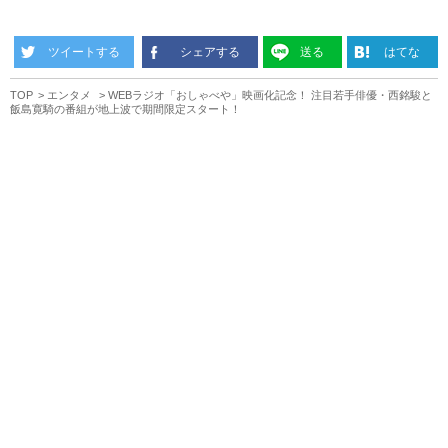
ツイートする
シェアする
送る
はてな
TOP
エンタメ
WEBラジオ「おしゃべや」映画化記念！ 注目若手俳優・西銘駿と
飯島寛騎の番組が地上波で期間限定スタート！