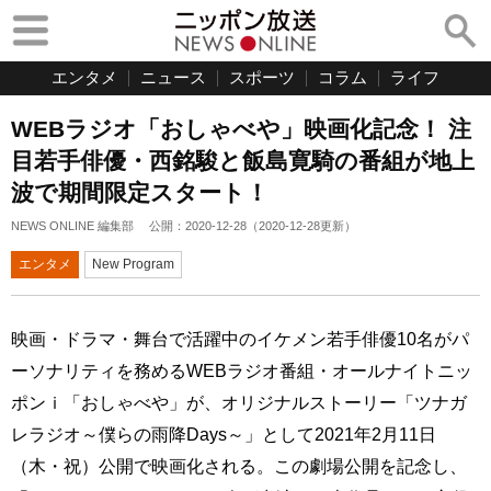
エンタメ
ニュース
スポーツ
コラム
ライフ
WEBラジオ「おしゃべや」映画化記念！ 注
目若手俳優・西銘駿と飯島寛騎の番組が地上
波で期間限定スタート！
NEWS ONLINE 編集部
公開：
2020-12-28
（
2020-12-28
更新）
エンタメ
New Program
映画・ドラマ・舞台で活躍中のイケメン若手俳優10名がパ
ーソナリティを務めるWEBラジオ番組・オールナイトニッ
ポンｉ「おしゃべや」が、オリジナルストーリー「ツナガ
レラジオ～僕らの雨降Days～」として2021年2月11日
（木・祝）公開で映画化される。この劇場公開を記念し、