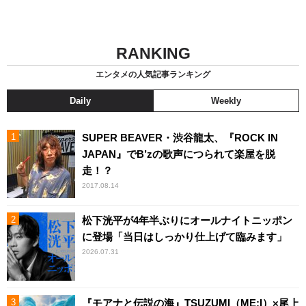
RANKING
エンタメの人気記事ランキング
Daily
Weekly
SUPER BEAVER・渋谷龍太、『ROCK IN
JAPAN』でB’zの歌声につられて楽屋を脱
走！？
2017.08.14
松下洸平が4年半ぶりにオールナイトニッポン
に登場「当日はしっかり仕上げて臨みます」
2026.07.31
『モアナと伝説の海』TSUZUMI（ME:I）×尾上