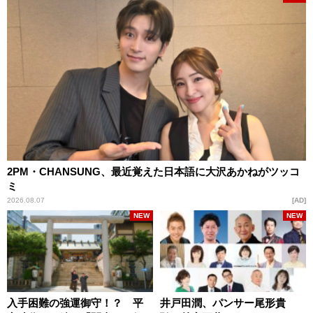
2PM・CHANSUNG、最近覚えた日本語に大沢あかねがツッコ
ミ
2026.08.07
AD
NEW
NEW
入手困難の強運御守！？ 平
井戸田潤、パンサー尾形貴