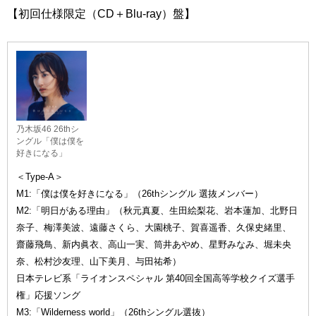
【初回仕様限定（CD＋Blu-ray）盤】
乃木坂46 26thシ
ングル「僕は僕を
好きになる」
＜Type-A＞
M1:「僕は僕を好きになる」（26thシングル 選抜メンバー）
M2:「明日がある理由」（秋元真夏、生田絵梨花、岩本蓮加、北野日
奈子、梅澤美波、遠藤さくら、大園桃子、賀喜遥香、久保史緒里、
齋藤飛鳥、新内眞衣、高山一実、筒井あやめ、星野みなみ、堀未央
奈、松村沙友理、山下美月、与田祐希）
日本テレビ系「ライオンスペシャル 第40回全国高等学校クイズ選手
権」応援ソング
M3:「Wilderness world」（26thシングル選抜）