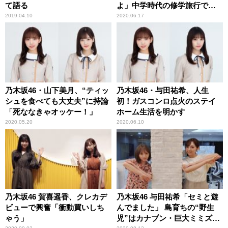
て語る
よ」中学時代の修学旅行で
の“サボり”を告白
2019.04.10
2020.06.17
乃木坂46・山下美月、“ティッ
乃木坂46・与田祐希、人生
シュを食べても大丈夫”に持論
初！ガスコンロ点火のステイ
「死ななきゃオッケー！」
ホーム生活を明かす
2020.05.20
2020.06.10
乃木坂46 賀喜遥香、クレカデ
乃木坂46 与田祐希「セミと遊
ビューで興奮「衝動買いしち
んでました」 島育ちの“野生
ゃう」
児”はカナブン・巨大ミミズも