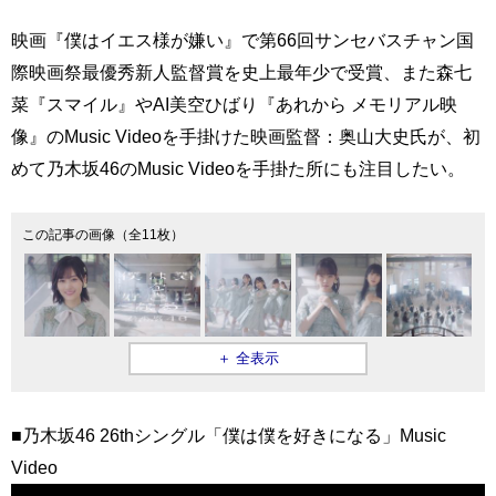
映画『僕はイエス様が嫌い』で第66回サンセバスチャン国
際映画祭最優秀新人監督賞を史上最年少で受賞、また森七
菜『スマイル』やAI美空ひばり『あれから メモリアル映
像』のMusic Videoを手掛けた映画監督：奥山大史氏が、初
めて乃木坂46のMusic Videoを手掛た所にも注目したい。
この記事の画像（全11枚）
＋ 全表示
■乃木坂46 26thシングル「僕は僕を好きになる」Music
Video