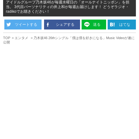
アイドルグループ乃木坂46が毎週水曜日の「オールナイトニッポン」を担
当。 3代目パーソナリティの井上和が毎週お届けします！ どうぞラジオ・
radikoでお聴きください！
ツイートする
シェアする
送る
はてな
TOP
エンタメ
乃木坂46 26thシングル「僕は僕を好きになる」Music Videoが遂に
公開