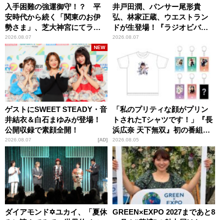
入手困難の強運御守！？ 平
井戸田潤、パンサー尾形貴
安時代から続く「関東のお伊
弘、林家正蔵、ウエストラン
勢さま」、芝大神宮にてラン
ドが生登場！『ラジオビバリ
パンプスが合格祈願！
ー昼ズ』
2026.08.07
2026.08.07
NEW
ゲストにSWEET STEADY・音
「私のプリティな顔がプリン
井結衣＆白石まゆみが登場！
トされたTシャツです！」『長
公開収録で素顔全開！
浜広奈 天下無双』初の番組グ
ッズ発売
2026.08.07
AD
2026.08.05
ダイアモンド✡ユカイ、「夏休
GREEN×EXPO 2027まであと8