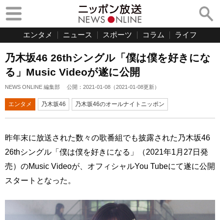
エンタメ
ニュース
スポーツ
コラム
ライフ
乃木坂46 26thシングル「僕は僕を好きにな
る」Music Videoが遂に公開
NEWS ONLINE 編集部
公開：
2021-01-08
（
2021-01-08
更新）
エンタメ
乃木坂46
乃木坂46のオールナイトニッポン
昨年末に放送された数々の歌番組でも披露された乃木坂46
26thシングル「僕は僕を好きになる」（2021年1月27日発
売）のMusic Videoが、オフィシャルYou Tubeにて遂に公開
スタートとなった。