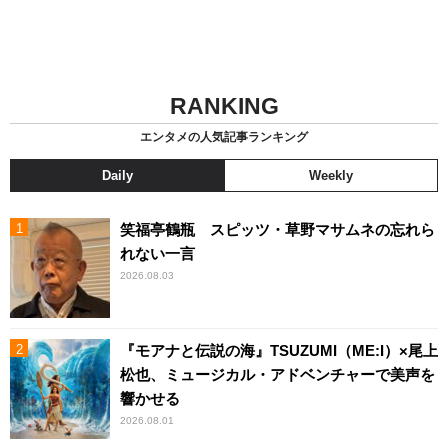
RANKING
エンタメの人気記事ランキング
Daily
Weekly
笑福亭鶴瓶 スピッツ・草野マサムネの忘れら
れない一言
2026.08.03
『モアナと伝説の海』TSUZUMI（ME:I）×尾上
松也、ミュージカル・アドベンチャーで美声を
響かせる
2026.08.01