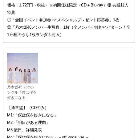
価格：1,727円（税抜）☆初回仕様限定（CD＋Blu-ray）盤 共通封入
特典
①「全国イベント参加券 or スペシャルプレゼント応募券」1枚
②「乃木坂46メンバー生写真」1枚（全メンバー44名×4パターン / 全
176種のうち1枚ランダム封入）
乃木坂46 26thシ
ングル「僕は僕を
好きになる」
【通常盤】（CDのみ）
M1:「僕は僕を好きになる」
M2:「明日がある理由」
M3:後日、詳細発表
M4:「僕は僕を好きになる」～off vocal ver.～