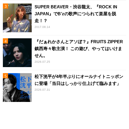
SUPER BEAVER・渋谷龍太、『ROCK IN
JAPAN』でB’zの歌声につられて楽屋を脱
走！？
2017.08.14
『だぁれかさんとアソぼ？』FRUITS ZIPPER
鎮西寿々歌主演！ この遊び、やってはいけま
せん。
2026.07.25
松下洸平が4年半ぶりにオールナイトニッポン
に登場「当日はしっかり仕上げて臨みます」
2026.07.31