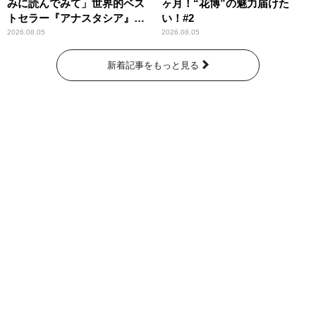
みに読んでみて」世界的ベス
ヶ月！“花博”の魅力届けた
トセラー『アナスタシア』を
い！#2
紹介
2026.08.05
2026.08.05
新着記事をもっと見る