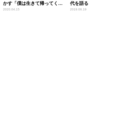
かす「僕は生きて帰ってくる
代を語る
ことができるんです」
2020.04.15
2019.06.19