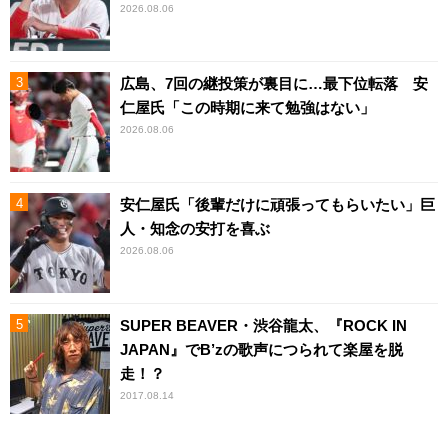
2026.08.06
広島、7回の継投策が裏目に…最下位転落 安
仁屋氏「この時期に来て勉強はない」
2026.08.06
安仁屋氏「後輩だけに頑張ってもらいたい」巨
人・知念の安打を喜ぶ
2026.08.06
SUPER BEAVER・渋谷龍太、『ROCK IN
JAPAN』でB’zの歌声につられて楽屋を脱
走！？
2017.08.14