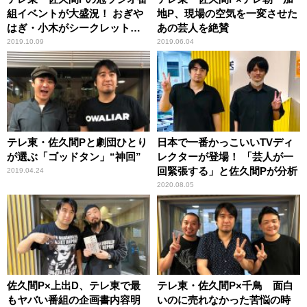
組イベントが大盛況！ おぎや
地P、現場の空気を一変させた
はぎ・小木がシークレットゲ
あの芸人を絶賛
ストで登場
2019.10.09
2019.06.04
テレ東・佐久間Pと劇団ひとり
日本で一番かっこいいTVディ
が選ぶ「ゴッドタン」“神回”
レクターが登場！ 「芸人が一
回緊張する」と佐久間Pが分析
2019.04.24
2020.08.05
佐久間P×上出D、テレ東で最
テレ東・佐久間P×千鳥 面白
もヤバい番組の企画書内容明
いのに売れなかった苦悩の時