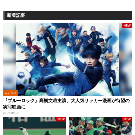
新着記事
NEW
エンタメ
『ブルーロック』高橋文哉主演、大人気サッカー漫画が待望の
実写映画に
2026.08.08
NEW
NEW