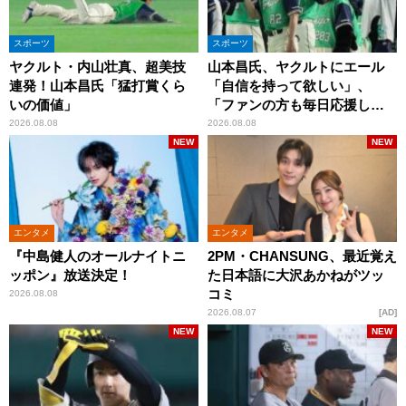
スポーツ
スポーツ
ヤクルト・内山壮真、超美技
山本昌氏、ヤクルトにエール
連発！山本昌氏「猛打賞くら
「自信を持って欲しい」、
いの価値」
「ファンの方も毎日応援して
くれています」
2026.08.08
2026.08.08
NEW
NEW
エンタメ
エンタメ
『中島健人のオールナイトニ
2PM・CHANSUNG、最近覚え
ッポン』放送決定！
た日本語に大沢あかねがツッ
コミ
2026.08.08
2026.08.07
AD
NEW
NEW