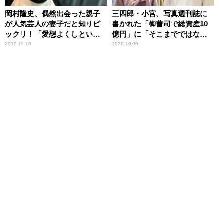
岡村隆史、偶然出会った親子
三四郎・小宮、写真週刊誌に
が人気芸人の妻子だと知りビ
書かれた「御曹司で総資産10
ックリ！「愛想よくしといて
億円」に「そこまでではない
良かった」
ね」
2019.10.10
2020.10.09