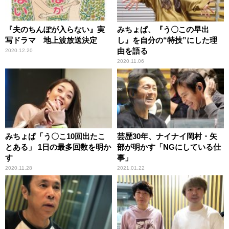
『夫のちんぽが入らない』実
みちょぱ、『う〇この早出
写ドラマ 地上波放送決定
し』を自分の“特技”にした理
由を語る
2020.12.20
2020.11.06
みちょぱ「う〇こ10回出たこ
芸歴30年、ナイナイ岡村・矢
とある」 1日の最多回数を明か
部が明かす「NGにしている仕
す
事」
2020.11.28
2021.01.22