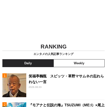
RANKING
エンタメの人気記事ランキング
Daily
Weekly
笑福亭鶴瓶 スピッツ・草野マサムネの忘れら
れない一言
2026.08.03
『モアナと伝説の海』TSUZUMI（ME:I）×尾上