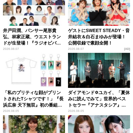
井戸田潤、パンサー尾形貴
ゲストにSWEET STEADY・音
弘、林家正蔵、ウエストラン
井結衣＆白石まゆみが登場！
ドが生登場！『ラジオビバリ
公開収録で素顔全開！
ー昼ズ』
2026.08.07
2026.08.07
AD
「私のプリティな顔がプリン
ダイアモンド✡ユカイ、「夏休
トされたTシャツです！」『長
みに読んでみて」世界的ベス
浜広奈 天下無双』初の番組グ
トセラー『アナスタシア』を
ッズ発売
紹介
2026.08.05
2026.08.05