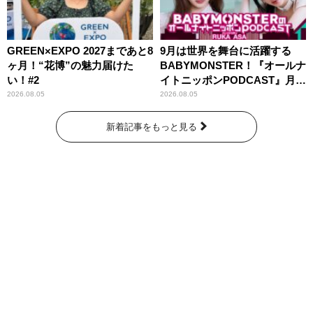
GREEN×EXPO 2027まであと8
9月は世界を舞台に活躍する
ヶ月！“花博”の魅力届けた
BABYMONSTER！『オールナ
い！#2
イトニッポンPODCAST』月替
わりパーソナリティ
2026.08.05
2026.08.05
新着記事をもっと見る