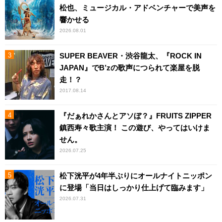
松也、ミュージカル・アドベンチャーで美声を
響かせる
2026.08.01
SUPER BEAVER・渋谷龍太、『ROCK IN
JAPAN』でB’zの歌声につられて楽屋を脱
走！？
2017.08.14
『だぁれかさんとアソぼ？』FRUITS ZIPPER
鎮西寿々歌主演！ この遊び、やってはいけま
せん。
2026.07.25
松下洸平が4年半ぶりにオールナイトニッポン
に登場「当日はしっかり仕上げて臨みます」
2026.07.31