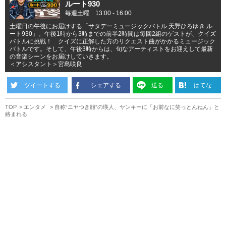
ルート930
毎週土曜 13:00 - 16:00
土曜日の午後にお届けする「サタデーミュージックバトル 天野ひろゆき ル
ート930」。午後1時から3時までの前半2時間は毎回2組のゲストが、クイズ
バトルに挑戦！ クイズに正解した方のリクエスト曲がかかるミュージック
バトルです。そして、午後3時からは、旬なアーティストをお迎えして最新
の音楽シーンをお届けしていきます。
＜アシスタント＞宮島咲良
ツイートする
シェアする
送る
はてな
TOP
エンタメ
自称“ニヤつき顔”の瑛人、ヤンキーに「お前なに笑っとんねん」と
絡まれる