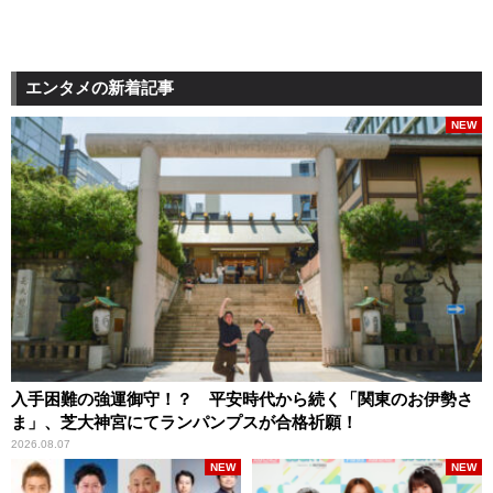
エンタメの新着記事
NEW
入手困難の強運御守！？ 平安時代から続く「関東のお伊勢さ
ま」、芝大神宮にてランパンプスが合格祈願！
2026.08.07
NEW
NEW