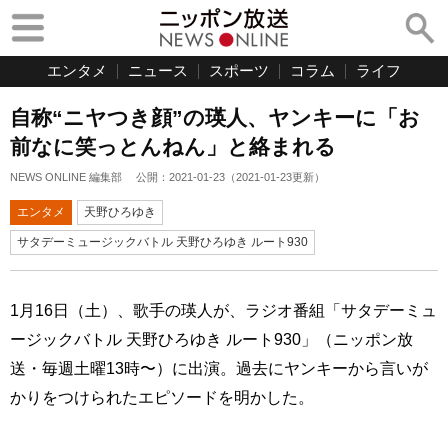
エンタメ
ニュース
スポーツ
コラム
ライフ
自称“ニヤつき顔”の瑛人、ヤンキーに「お
前なに笑っとんねん」と絡まれる
NEWS ONLINE 編集部
公開：
2021-01-23
（
2021-01-23
更新）
エンタメ
天野ひろゆき
サタデーミュージックバトル 天野ひろゆき ルート930
1月16日（土）、歌手の瑛人が、ラジオ番組「サタデーミュ
ージックバトル 天野ひろゆき ルート930」（ニッポン放
送・毎週土曜13時〜）に出演。過去にヤンキーから言いが
かりをつけられたエピソードを明かした。