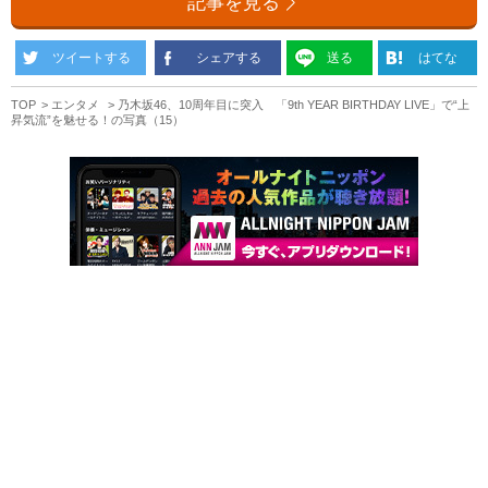
記事を見る
ツイートする
シェアする
送る
はてな
TOP
エンタメ
乃木坂46、10周年目に突入 「9th YEAR BIRTHDAY LIVE」で“上
昇気流”を魅せる！の写真（15）