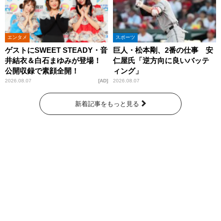
エンタメ
スポーツ
ゲストにSWEET STEADY・音
巨人・松本剛、2番の仕事 安
井結衣＆白石まゆみが登場！
仁屋氏「逆方向に良いバッテ
公開収録で素顔全開！
ィング」
2026.08.07
AD
2026.08.07
新着記事をもっと見る