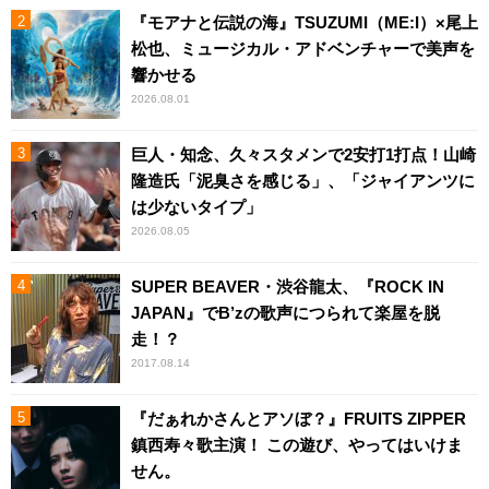
『モアナと伝説の海』TSUZUMI（ME:I）×尾上
松也、ミュージカル・アドベンチャーで美声を
響かせる
2026.08.01
巨人・知念、久々スタメンで2安打1打点！山崎
隆造氏「泥臭さを感じる」、「ジャイアンツに
は少ないタイプ」
2026.08.05
SUPER BEAVER・渋谷龍太、『ROCK IN
JAPAN』でB’zの歌声につられて楽屋を脱
走！？
2017.08.14
『だぁれかさんとアソぼ？』FRUITS ZIPPER
鎮西寿々歌主演！ この遊び、やってはいけま
せん。