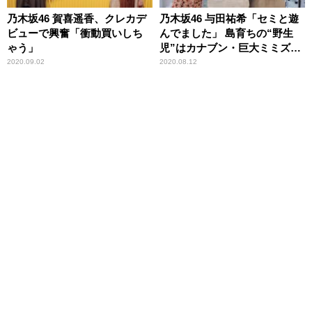
乃木坂46 賀喜遥香、クレカデ
乃木坂46 与田祐希「セミと遊
ビューで興奮「衝動買いしち
んでました」 島育ちの“野生
ゃう」
児”はカナブン・巨大ミミズも
大丈夫
2020.09.02
2020.08.12