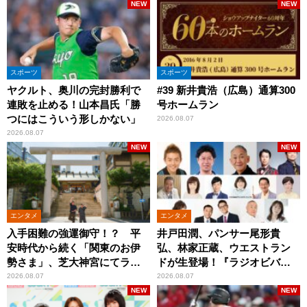
NEW
NEW
スポーツ
スポーツ
ヤクルト、奥川の完封勝利で
#39 新井貴浩（広島）通算300
連敗を止める！山本昌氏「勝
号ホームラン
つにはこういう形しかない」
2026.08.07
2026.08.07
NEW
NEW
エンタメ
エンタメ
入手困難の強運御守！？ 平
井戸田潤、パンサー尾形貴
安時代から続く「関東のお伊
弘、林家正蔵、ウエストラン
勢さま」、芝大神宮にてラン
ドが生登場！『ラジオビバリ
パンプスが合格祈願！
ー昼ズ』
2026.08.07
2026.08.07
NEW
NEW