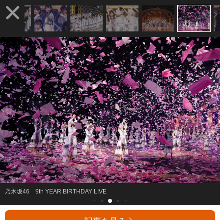
乃木坂46 9th YEAR BIRTHDAY LIVE