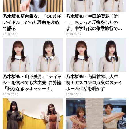
乃木坂46新内眞衣、「OL兼任
乃木坂46・生田絵梨花「唯
アイドル」だった理由を改め
一、ちょっと反抗をしたの
て語る
よ」中学時代の修学旅行で
の“サボり”を告白
2019.04.10
2020.06.17
乃木坂46・山下美月、“ティッ
乃木坂46・与田祐希、人生
シュを食べても大丈夫”に持論
初！ガスコンロ点火のステイ
「死ななきゃオッケー！」
ホーム生活を明かす
2020.05.20
2020.06.10