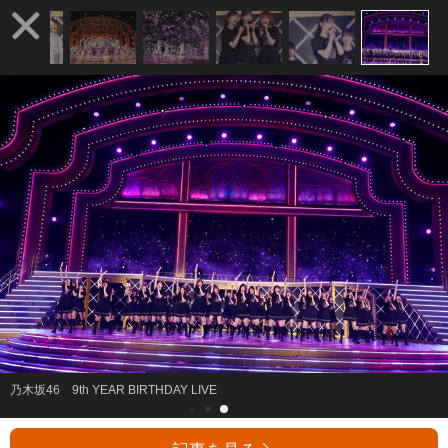
乃木坂46 9th YEAR BIRTHDAY LIVE