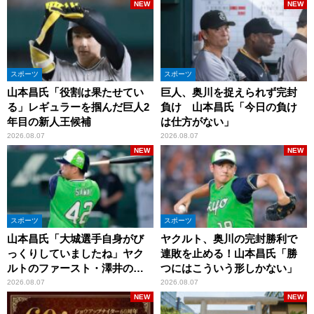
NEW
NEW
スポーツ
スポーツ
山本昌氏「役割は果たせてい
巨人、奥川を捉えられず完封
る」レギュラーを掴んだ巨人2
負け 山本昌氏「今日の負け
年目の新人王候補
は仕方がない」
2026.08.07
2026.08.07
NEW
NEW
スポーツ
スポーツ
山本昌氏「大城選手自身がび
ヤクルト、奥川の完封勝利で
っくりしていましたね」ヤク
連敗を止める！山本昌氏「勝
ルトのファースト・澤井の判
つにはこういう形しかない」
断を評価
2026.08.07
2026.08.07
NEW
NEW