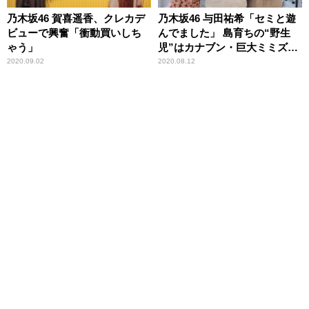
乃木坂46 賀喜遥香、クレカデ
乃木坂46 与田祐希「セミと遊
ビューで興奮「衝動買いしち
んでました」 島育ちの“野生
ゃう」
児”はカナブン・巨大ミミズも
大丈夫
2020.09.02
2020.08.12