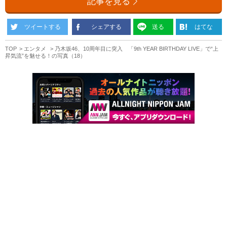
記事を見る
ツイートする
シェアする
送る
はてな
TOP
エンタメ
乃木坂46、10周年目に突入 「9th YEAR BIRTHDAY LIVE」で“上
昇気流”を魅せる！の写真（18）