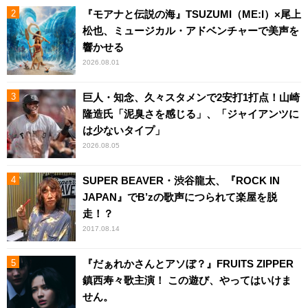
『モアナと伝説の海』TSUZUMI（ME:I）×尾上
松也、ミュージカル・アドベンチャーで美声を
響かせる
2026.08.01
巨人・知念、久々スタメンで2安打1打点！山崎
隆造氏「泥臭さを感じる」、「ジャイアンツに
は少ないタイプ」
2026.08.05
SUPER BEAVER・渋谷龍太、『ROCK IN
JAPAN』でB’zの歌声につられて楽屋を脱
走！？
2017.08.14
『だぁれかさんとアソぼ？』FRUITS ZIPPER
鎮西寿々歌主演！ この遊び、やってはいけま
せん。