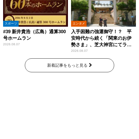
スポーツ
エンタメ
#39 新井貴浩（広島）通算300
入手困難の強運御守！？ 平
号ホームラン
安時代から続く「関東のお伊
勢さま」、芝大神宮にてラン
2026.08.07
パンプスが合格祈願！
2026.08.07
新着記事をもっと見る