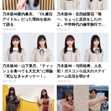
乃木坂46新内眞衣、「OL兼任
乃木坂46・生田絵梨花「唯
アイドル」だった理由を改め
一、ちょっと反抗をしたの
て語る
よ」中学時代の修学旅行で
の“サボり”を告白
2019.04.10
2020.06.17
乃木坂46・山下美月、“ティッ
乃木坂46・与田祐希、人生
シュを食べても大丈夫”に持論
初！ガスコンロ点火のステイ
「死ななきゃオッケー！」
ホーム生活を明かす
2020.05.20
2020.06.10