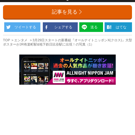
記事を見る
ツイートする
シェアする
送る
はてな
TOP
エンタメ
3月29日スタートの新番組『オールナイトニッポンX(クロス)』大型
ポスターがJR有楽町駅&地下鉄日比谷駅に出現！の写真（1）