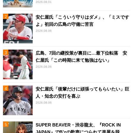
2026.08.01
安仁屋氏「こういう守りはダメ」、「ミスです
よ」初回の広島の守備に苦言
2026.08.06
広島、7回の継投策が裏目に…最下位転落 安
仁屋氏「この時期に来て勉強はない」
2026.08.06
安仁屋氏「後輩だけに頑張ってもらいたい」巨
人・知念の安打を喜ぶ
2026.08.06
SUPER BEAVER・渋谷龍太、『ROCK IN
JAPAN』でB’zの歌声につられて楽屋を脱