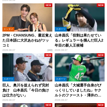
2026.08.08
NEW
NEW
エンタメ
スポーツ
2PM・CHANSUNG、最近覚え
山本昌氏「役割は果たせてい
た日本語に大沢あかねがツッ
る」レギュラーを掴んだ巨人2
コミ
年目の新人王候補
2026.08.07
AD
2026.08.07
NEW
NEW
スポーツ
スポーツ
巨人、奥川を捉えられず完封
山本昌氏「大城選手自身がび
負け 山本昌氏「今日の負け
っくりしていましたね」ヤク
は仕方がない」
ルトのファースト・澤井の判
断を評価
2026.08.07
2026.08.07
NEW
NEW