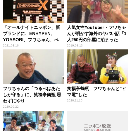
「オールナイトニッポン」新
人気女性YouTuber・フワちゃ
ブランドに、ENHYPEN、
んが明かす海外のヤバい話「1
YOASOBI、フワちゃん、ぺこ
人250円の部屋に泊まった
ぱの起用が決定！ レギュラー
ら……」
2021.03.16
2019.08.13
就任に大はしゃぎの発表記者
会見！
フワちゃんの「つるべはあた
笑福亭鶴瓶 フワちゃんと“ヒ
しが守る」に、笑福亭鶴瓶 思
マ電”した
わずにやり
2020.11.10
2020.09.22