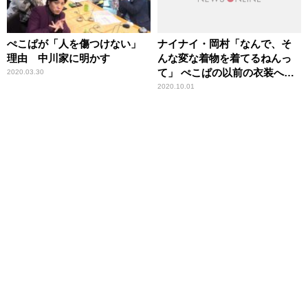
ぺこぱが「人を傷つけない」
ナイナイ・岡村「なんで、そ
理由 中川家に明かす
んな変な着物を着てるねんっ
て」 ぺこぱの以前の衣装へ
2020.03.30
の“違和感”を振り返る
2020.10.01