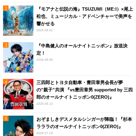
『モアナと伝説の海』TSUZUMI（ME:I）×尾上
松也、ミュージカル・アドベンチャーで美声を
響かせる
2026.08.01
『中島健人のオールナイトニッポン』放送決
定！
2026.08.08
三四郎とトヨタ自動車・豊田章男会長が夢
の“親子”共演 『vs豊田章男 supported by 三四
郎のオールナイトニッポン0(ZERO)』
2026.06.13
おぞましきデスメタルシンガーが降臨！『杉本
ラララのオールナイトニッポン0(ZERO)』
2026.07.19