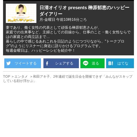
日清オイリオ presents 榊原郁恵のハッピー
ダイアリー
月-金曜日 午前10時16分ごろ
妻であり、働く女性の代表として頑張る榊原郁恵さんが、
家庭での出来事など、主婦としての目線から、仕事のこと・働く女性ならで
はの家庭との両立話まで…
暮らしの中で感じるあれこれを日記のようにつづりながら、"トークブロ
グ"のようにリスナーに身近に語りかけるプログラムです。
毎週金曜日は、ハッピーレシピを紹介中！
ツイートする
シェアする
送る
はてな
TOP
エンタメ
和田アキ子、2年連続で誕生日会を開催できず「みんながスキップ
している顔が浮かぶ」