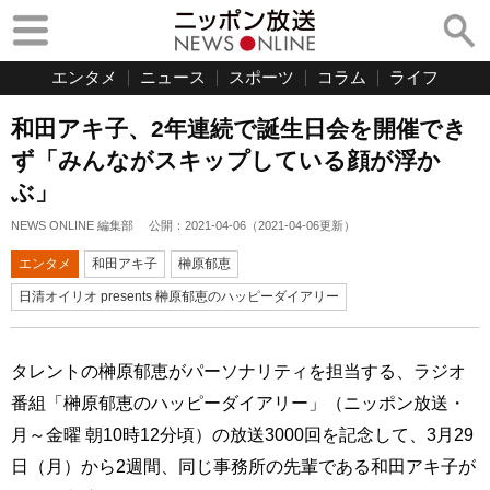
エンタメ
ニュース
スポーツ
コラム
ライフ
和田アキ子、2年連続で誕生日会を開催でき
ず「みんながスキップしている顔が浮か
ぶ」
NEWS ONLINE 編集部
公開：
2021-04-06
（
2021-04-06
更新）
エンタメ
和田アキ子
榊原郁恵
日清オイリオ presents 榊原郁恵のハッピーダイアリー
タレントの榊原郁恵がパーソナリティを担当する、ラジオ
番組「榊原郁恵のハッピーダイアリー」（ニッポン放送・
月～金曜 朝10時12分頃）の放送3000回を記念して、3月29
日（月）から2週間、同じ事務所の先輩である和田アキ子が