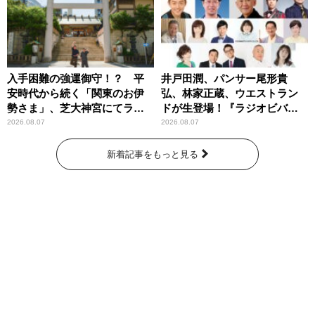
入手困難の強運御守！？ 平
井戸田潤、パンサー尾形貴
安時代から続く「関東のお伊
弘、林家正蔵、ウエストラン
勢さま」、芝大神宮にてラン
ドが生登場！『ラジオビバリ
パンプスが合格祈願！
ー昼ズ』
2026.08.07
2026.08.07
新着記事をもっと見る