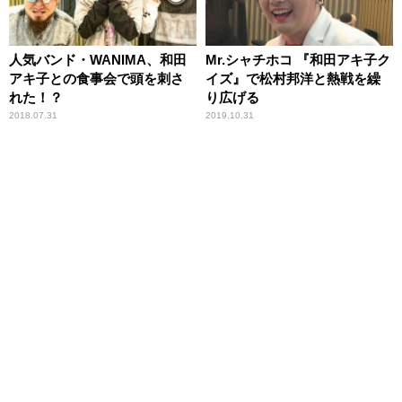
人気バンド・WANIMA、和田
Mr.シャチホコ 『和田アキ子ク
アキ子との食事会で頭を刺さ
イズ』で松村邦洋と熱戦を繰
れた！？
り広げる
2018.07.31
2019.10.31