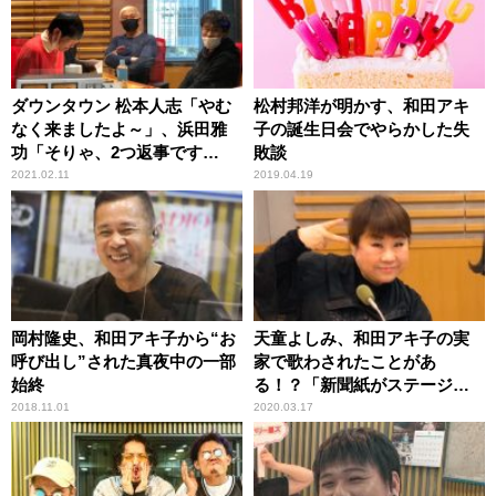
ダウンタウン 松本人志「やむ
松村邦洋が明かす、和田アキ
なく来ましたよ～」、浜田雅
子の誕生日会でやらかした失
功「そりゃ、2つ返事です
敗談
よ！」 ……和田アキ子とノン
2021.02.11
2019.04.19
ストップ爆笑トーク
岡村隆史、和田アキ子から“お
天童よしみ、和田アキ子の実
呼び出し”された真夜中の一部
家で歌わされたことがあ
始終
る！？「新聞紙がステージ
に…」
2018.11.01
2020.03.17