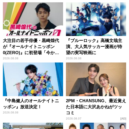
大注目の若手俳優・黒崎煌代
『ブルーロック』高橋文哉主
が『オールナイトニッポン
演、大人気サッカー漫画が待
0(ZERO)』に初登場「今から
望の実写映画に
とてもワクワクしておりま
2026.08.08
2026.08.08
す！」
『中島健人のオールナイトニ
2PM・CHANSUNG、最近覚え
ッポン』放送決定！
た日本語に大沢あかねがツッ
コミ
2026.08.08
2026.08.07
AD