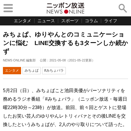
エンタメ
ニュース
スポーツ
コラム
ライフ
みちょぱ、ゆりやんとのコミュニケーショ
ンに悩む LINE交換するも3ターンしか続か
ず
NEWS ONLINE 編集部
公開：
2021-05-08
（
2021-05-22
更新）
エンタメ
みちょぱ
#みちょパラ
5月2日（日）、みちょぱこと池田美優がパーソナリティを
務めるラジオ番組「#みちょパラ」（ニッポン放送・毎週日
曜22時30分～23時）が放送。前回、前々回とゲストに登場
したお笑い芸人のゆりやんレトリィバァとその後LINEを交
換したというみちょぱが、2人のやり取りについて語った。