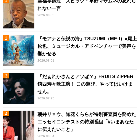
笑福亭鶴瓶 スピッツ・草野マサムネの忘れら
れない一言
2026.08.03
『モアナと伝説の海』TSUZUMI（ME:I）×尾上
松也、ミュージカル・アドベンチャーで美声を
響かせる
2026.08.01
『だぁれかさんとアソぼ？』FRUITS ZIPPER
鎮西寿々歌主演！ この遊び、やってはいけま
せん。
2026.07.25
朝井リョウ、知花くららが特別審査員を務めた
エッセイコンテストの特別番組「#いまあなた
に伝えたいこと」
2026.08.04