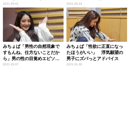
が明かす
2021.05.01
2021.04.24
みちょぱ「男性の自然現象で
みちょぱ「性欲に正直になっ
すもんね、仕方ないことだか
たほうがいい」 浮気願望の
ら」男の性の目覚めエピソー
男子にズバっとアドバイス
ドに理解
2021.03.07
2021.01.30