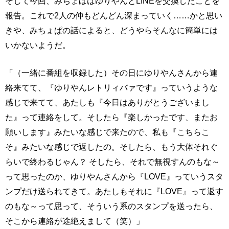
そして今回、みちょぱはゆりやんとLINEを交換したことを
報告。これで2人の仲もどんどん深まっていく……かと思い
きや、みちょぱの話によると、どうやらそんなに簡単には
いかないようだ。
「（一緒に番組を収録した）その日にゆりやんさんから連
絡来てて、『ゆりやんレトリィバァです』っていうような
感じで来てて、あたしも『今日はありがとうございまし
た』って連絡をして。そしたら『楽しかったです、またお
願いします』みたいな感じで来たので、私も『こちらこ
そ』みたいな感じで返したの。そしたら、もう大体それぐ
らいで終わるじゃん？ そしたら、それで無視すんのもな～
って思ったのか、ゆりやんさんから『LOVE』っていうスタ
ンプだけ送られてきて。あたしもそれに『LOVE』って返す
のもな～って思って、そういう系のスタンプを送ったら、
そこから連絡が途絶えまして（笑）」