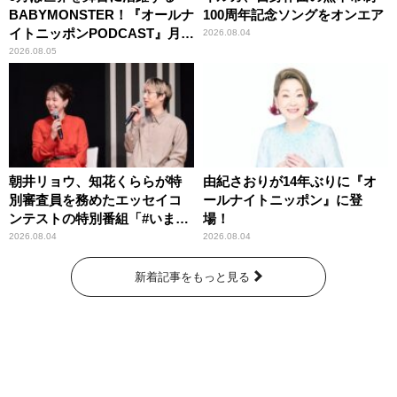
BABYMONSTER！『オールナ
100周年記念ソングをオンエア
イトニッポンPODCAST』月替
2026.08.04
わりパーソナリティ
2026.08.05
朝井リョウ、知花くららが特
由紀さおりが14年ぶりに『オ
別審査員を務めたエッセイコ
ールナイトニッポン』に登
ンテストの特別番組「#いまあ
場！
なたに伝えたいこと」
2026.08.04
2026.08.04
新着記事をもっと見る