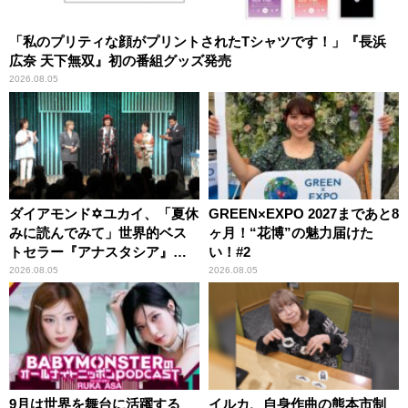
「私のプリティな顔がプリントされたTシャツです！」『長浜
広奈 天下無双』初の番組グッズ発売
2026.08.05
ダイアモンド✡ユカイ、「夏休
GREEN×EXPO 2027まであと8
みに読んでみて」世界的ベス
ヶ月！“花博”の魅力届けた
トセラー『アナスタシア』を
い！#2
紹介
2026.08.05
2026.08.05
9月は世界を舞台に活躍する
イルカ、自身作曲の熊本市制