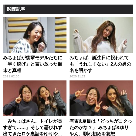
関連記事
みちょぱが後輩モデルたちに
みちょぱ、誕生日に祝われて
「早く脱げ」と言い放った顛
も「うれしくない」2人の男の
末と真相
名を明かす
2021.02.06
2020.11.21
「みちょぱさん、トイレが長
有吉&夏目は「どっちがコクっ
すぎて……」そして悪びれず
たのかな？」 みちょぱ&ゆり
出てきたロケ裏話をゆりやん
やん、馴れ初めを妄想