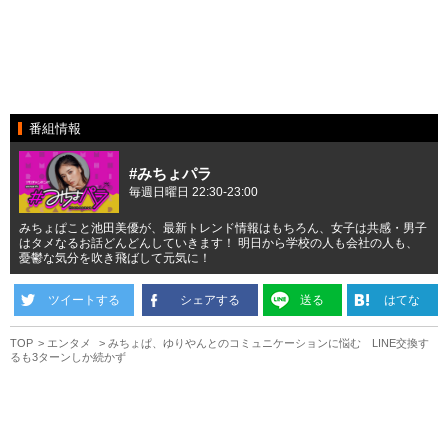
番組情報
#みちょパラ
毎週日曜日 22:30-23:00
みちょぱこと池田美優が、最新トレンド情報はもちろん、女子は共感・男子
はタメなるお話どんどんしていきます！ 明日から学校の人も会社の人も、
憂鬱な気分を吹き飛ばして元気に！
ツイートする
シェアする
送る
はてな
TOP
エンタメ
みちょぱ、ゆりやんとのコミュニケーションに悩む LINE交換す
るも3ターンしか続かず