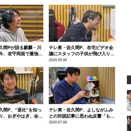
久間Pが語る麒麟・川
テレ東・佐久間P、在宅ビデオ会
今、攻守両面で最強の
議にスタッフの子供が飛び入り参
か？」
加した様子を語る
2020.05.06
久間P、“退社”を知っ
テレ東・佐久間P、よしながふみ
り、おぎやはぎ、会社
との対談記事に思わぬ反響「もの
応明かす
すごい熱量のオタクのメール
2020.07.08
が……」