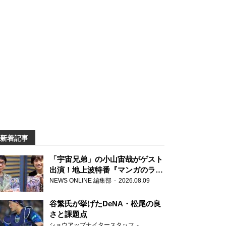
新着記事
「宇宙兄弟」の小山宙哉がゲスト
出演！地上波特番『マンガのラジ
オ 宇宙兄弟スペシャル 』
NEWS ONLINE 編集部
2026.08.09
谷繁氏が挙げたDeNA・松尾の良
さと課題点
ショウアップナイタースタッフ