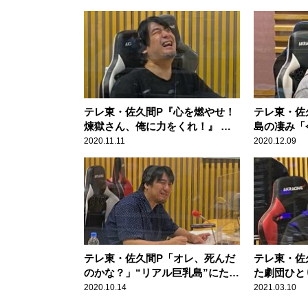
テレ東・佐久間P『心を燃やせ！
テレ東・佐
煉獄さん、俺に力をくれ！』 自
島の凄み「
宅で起きた災難をなんとか回避す
人じゃない
2020.11.11
2020.12.09
るも驚きの結末
テレ東・佐久間P「オレ、死んだ
テレ東・佐
のかな？」“リアル巨乳島”にたど
た劇団ひと
り着いたフジ湾岸スタジオでの迷
役員らの反
2020.10.14
2021.03.10
子事件