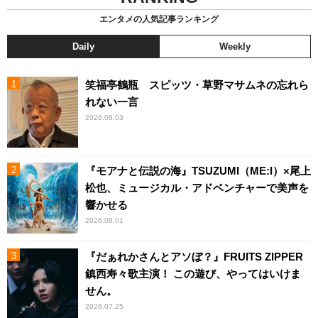
エンタメの人気記事ランキング
Daily
Weekly
笑福亭鶴瓶 スピッツ・草野マサムネの忘れら
れない一言
2026.08.03
『モアナと伝説の海』TSUZUMI（ME:I）×尾上
松也、ミュージカル・アドベンチャーで美声を
響かせる
2026.08.01
『だぁれかさんとアソぼ？』FRUITS ZIPPER
鎮西寿々歌主演！ この遊び、やってはいけま
せん。
2026.07.25