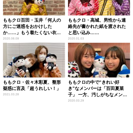
ももクロ百田・玉井「何人の
ももクロ・高城、男性から連
方にご迷惑をおかけした
絡先が書かれた紙を渡された
か……」もう着たくない衣装
と思い込み……
が続々
2020.08.09
2020.01.03
ももクロ・佐々木彩夏、整形
ももクロの中で“きれい好
疑惑に言及「超うれしい！」
き”なメンバーは「百田夏菜
子」 一方、汚しがちなメンバ
2021.03.28
ーは……
2020.03.29