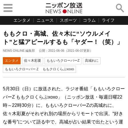
エンタメ
ニュース
スポーツ
コラム
ライフ
ももクロ・高城、佐々木に“ソウルメイ
ト”と猛アピールするも「ヤダー！（笑）」
NEWS ONLINE 編集部
公開：
2021-06-06
（
2021-06-07
更新）
エンタメ
佐々木彩夏
ももいろクローバーZ
高城れに
ももいろクローバーＺ ももクロくらぶxoxo
5月30日（日）に放送された、ラジオ番組「ももいろクロー
バーZ ももクロくらぶxoxo」（ニッポン放送・毎週日曜22
時～22時30分）に、ももいろクローバーZの高城れに、
佐々木彩夏がそれぞれ別の場所からリモートで出演。“好き
な番号”について語る中で、高城が占い結果で出たという運