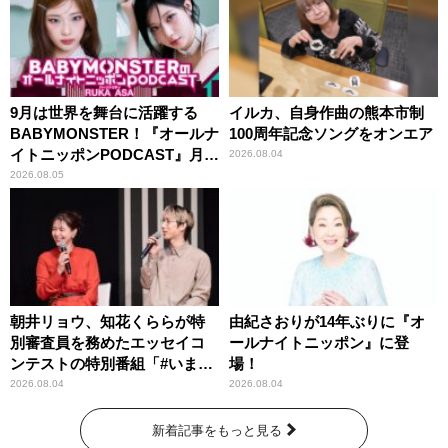
9月は世界を舞台に活躍する
イルカ、自身作曲の熊本市制
BABYMONSTER！『オールナ
100周年記念ソングをオンエア
イトニッポンPODCAST』月替
2026.08.04
わりパーソナリティ
2026.08.05
朝井リョウ、知花くららが特
由紀さおりが14年ぶりに『オ
別審査員を務めたエッセイコ
ールナイトニッポン』に登
ンテストの特別番組「#いまあ
場！
なたに伝えたいこと」
2026.08.04
2026.08.04
新着記事をもっと見る