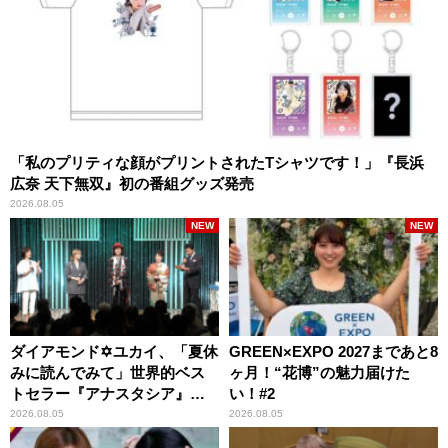
「私のプリティな顔がプリントされたTシャツです！」『長浜
広奈 天下無双』初の番組グッズ発売
2026.08.05
NEW
NEW
ダイアモンド✡ユカイ、「夏休
GREEN×EXPO 2027まであと8
みに読んでみて」世界的ベス
ヶ月！“花博”の魅力届けた
トセラー『アナスタシア』を
い！#2
紹介
2026.08.05
2026.08.05