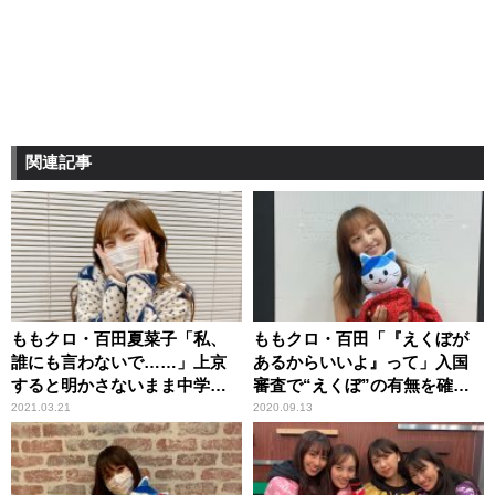
関連記事
ももクロ・百田夏菜子「私、
ももクロ・百田「『えくぼが
誰にも言わないで……」上京
あるからいいよ』って」入国
すると明かさないまま中学卒
審査で“えくぼ”の有無を確認
業
される
2021.03.21
2020.09.13