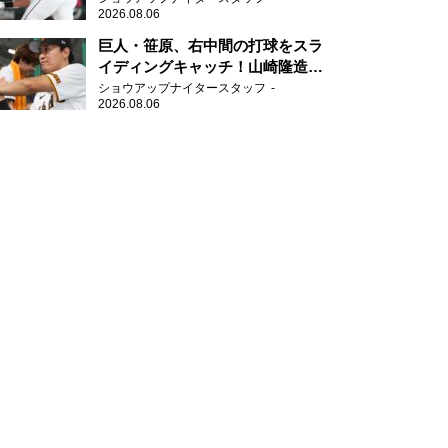
2026.08.06
て」
巨人・笹原、右中間の打球をスラ
イディングキャッチ！山崎隆造氏
「一歩でも遅れたら…」
ショウアップナイタースタッフ
2026.08.06