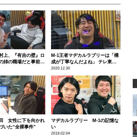
村上、『有吉の壁』ロ
M-1王者マヂカルラブリーは「構
の姉の職場だと事前に
成が丁寧なんだよね」 テレ東・
方・野田に一切知らせ
佐久間Pが決勝から敗者復活まで
2020.12.30
られる
振り返る
田 女性に下を向かれ
マヂカルラブリー M-1の記憶な
づいた“全裸事件”
い
2018.02.04