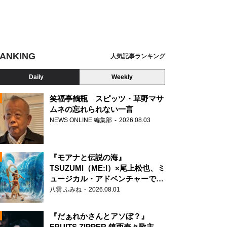
ANKING
人気記事ランキング
Daily
Weekly
笑福亭鶴瓶 スピッツ・草野マサ
ムネの忘れられない一言
ジェイソン（中央）とマヂカルラブリー
NEWS ONLINE 編集部
2026.08.03
N
『モアナと伝説の海』
TSUZUMI（ME:I）×尾上松也、ミ
ュージカル・アドベンチャーで美
声を響かせる
八雲 ふみね
2026.08.01
『だぁれかさんとアソぼ？』
FRUITS ZIPPER 鎮西寿々歌主