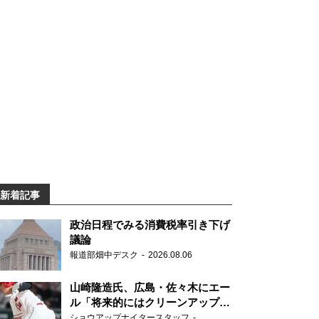
新着記事
政治日程でみる消費税率引き下げ
議論
報道部畑中デスク
2026.08.06
山崎隆造氏、広島・佐々木にエー
ル「将来的にはクリーンアップを
任せられるくらいまでは成長し
ショウアップナイタースタッフ