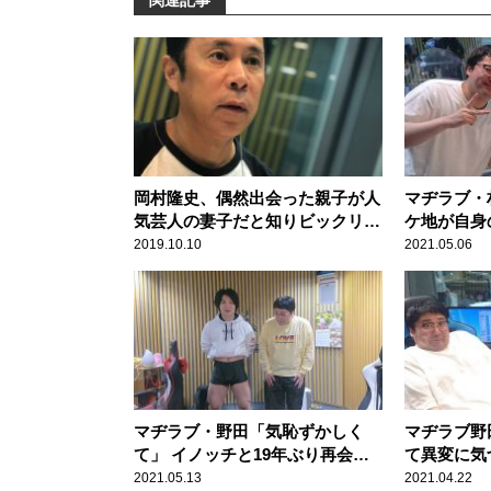
関連記事
岡村隆史、偶然出会った親子が人
マヂラブ・
気芸人の妻子だと知りビックリ！
ケ地が自身
「愛想よくしといて良かった」
判明も、相
2019.10.10
2021.05.06
ず問い詰め
マヂラブ・野田「気恥ずかしく
マヂラブ野
て」 イノッチと19年ぶり再会の
て異変に気
詳細語る
2021.05.13
2021.04.22