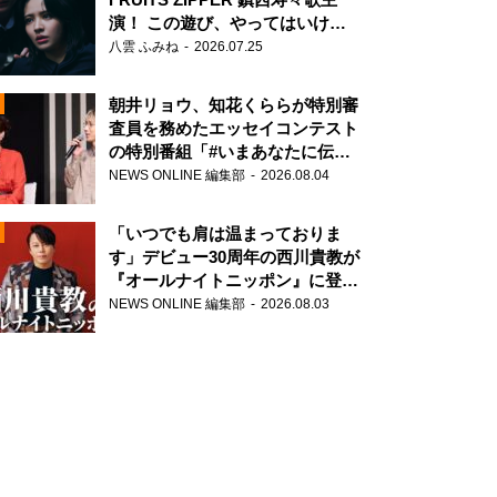
演！ この遊び、やってはいけま
せん。
八雲 ふみね
2026.07.25
朝井リョウ、知花くららが特別審
査員を務めたエッセイコンテスト
の特別番組「#いまあなたに伝え
N
たいこと」
NEWS ONLINE 編集部
2026.08.04
AD
「いつでも肩は温まっておりま
す」デビュー30周年の西川貴教が
『オールナイトニッポン』に登
場！
NEWS ONLINE 編集部
2026.08.03
2