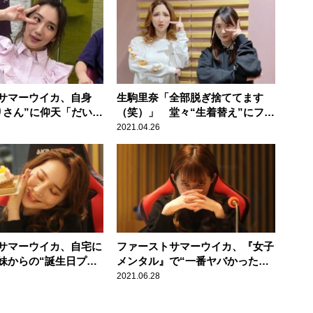
サマーウイカ、自身
生駒里奈「全部脱ぎ捨ててます
りさん”に仰天「だいた
（笑）」 堂々“生着替え”にファ
ちゃブサイクやねん」
ーストサマーウイカも驚愕
2021.04.26
サマーウイカ、自宅に
ファーストサマーウイカ、『女子
妹からの“誕生日プレ
メンタル』で“一番ヤバかった瞬
驚愕！
間”を告白「まさに戦場って感じ
2021.06.28
でしたね」