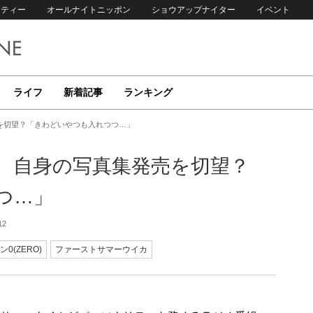
リティー
オールナイトニッポン
ショウアップナイター
イベント
ライフ
新着記事
ランキング
を切望？「きわどいやつも入れつつ…」
、自身の写真集発売を切望？
つ…」
12
(ZERO)
ファーストサマーウイカ