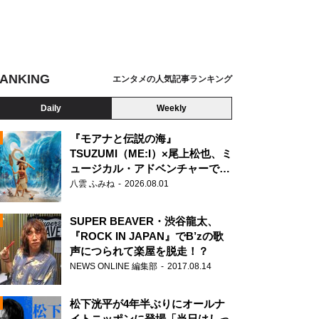
ANKING
エンタメの人気記事ランキング
Daily
Weekly
『モアナと伝説の海』
TSUZUMI（ME:I）×尾上松也、ミ
ュージカル・アドベンチャーで美
N
声を響かせる
八雲 ふみね
2026.08.01
SUPER BEAVER・渋谷龍太、
『ROCK IN JAPAN』でB’zの歌
声につられて楽屋を脱走！？
NEWS ONLINE 編集部
2017.08.14
松下洸平が4年半ぶりにオールナ
イトニッポンに登場「当日はしっ