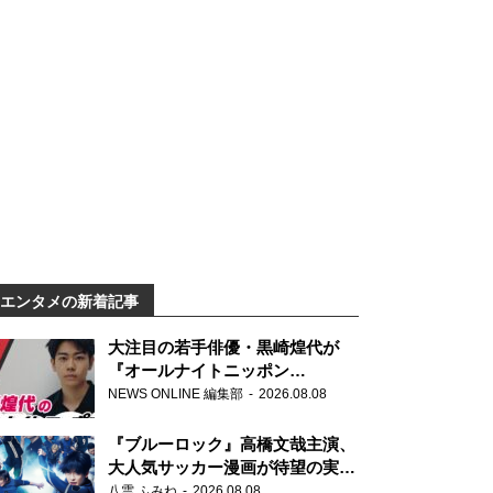
エンタメの新着記事
大注目の若手俳優・黒崎煌代が
『オールナイトニッポン
0(ZERO)』に初登場「今からとて
NEWS ONLINE 編集部
2026.08.08
もワクワクしております！」
『ブルーロック』高橋文哉主演、
大人気サッカー漫画が待望の実写
映画に
八雲 ふみね
2026.08.08