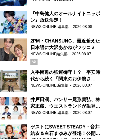
『中島健人のオールナイトニッポ
ン』放送決定！
NEWS ONLINE 編集部
2026.08.08
2PM・CHANSUNG、最近覚えた
日本語に大沢あかねがツッコミ
NEWS ONLINE編集部
2026.08.07
AD
入手困難の強運御守！？ 平安時
代から続く「関東のお伊勢さ
ま」、芝大神宮にてランパンプス
NEWS ONLINE 編集部
2026.08.07
が合格祈願！
井戸田潤、パンサー尾形貴弘、林
家正蔵、ウエストランドが生登
場！『ラジオビバリー昼ズ』
NEWS ONLINE 編集部
2026.08.07
ゲストにSWEET STEADY・音井
結衣＆白石まゆみが登場！公開収