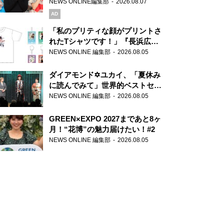
録で素顔全開！
NEWS ONLINE編集部
2026.08.07
AD
「私のプリティな顔がプリントさ
れたTシャツです！」『長浜広奈
天下無双』初の番組グッズ発売
NEWS ONLINE 編集部
2026.08.05
ダイアモンド✡ユカイ、「夏休み
に読んでみて」世界的ベストセラ
ー『アナスタシア』を紹介
NEWS ONLINE 編集部
2026.08.05
GREEN×EXPO 2027まであと8ヶ
月！“花博”の魅力届けたい！#2
NEWS ONLINE 編集部
2026.08.05