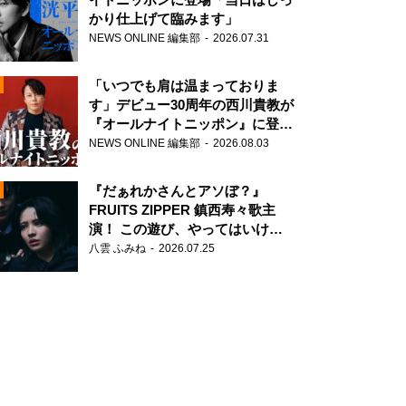
かり仕上げて臨みます」
NEWS ONLINE 編集部
2026.07.31
「いつでも肩は温まっておりま
す」デビュー30周年の西川貴教が
『オールナイトニッポン』に登
場！
NEWS ONLINE 編集部
2026.08.03
N
『だぁれかさんとアソぼ？』
FRUITS ZIPPER 鎮西寿々歌主
演！ この遊び、やってはいけま
せん。
八雲 ふみね
2026.07.25
N