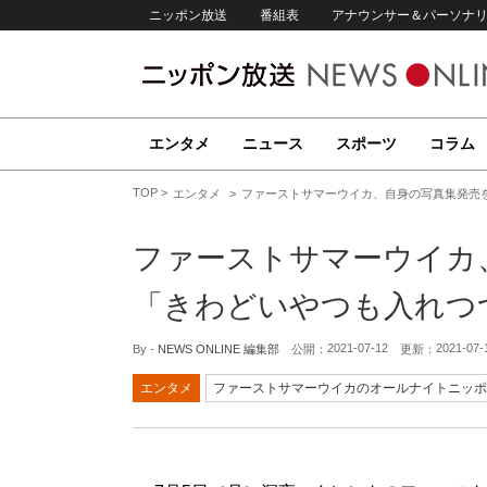
ニッポン放送
番組表
アナウンサー＆パーソナ
エンタメ
ニュース
スポーツ
コラム
TOP
エンタメ
ファーストサマーウイカ、自身の写真集発売
ファーストサマーウイカ
「きわどいやつも入れつ
2021-07-12
2021-07-
By -
NEWS ONLINE 編集部
公開：
更新：
エンタメ
ファーストサマーウイカのオールナイトニッポン0