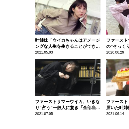
叶姉妹「ウイカちゃんはアメージ
ファースト
ングな人生を生きることができる
の“そっく
わ」 10年越しのサプライズにフ
いめちゃめ
2021.05.03
2020.06.29
ァーストサマーウイカ感激
ファーストサマーウイカ、いきな
ファースト
り“占う”一般人に驚き「全部当た
届いた叶姉
ってます」
ゼント”に
2021.07.05
2021.06.14