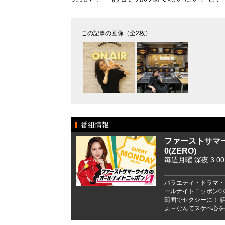
この記事の画像（全2枚）
番組情報
ファーストサマ
0(ZERO)
毎週月曜 深夜 3:00 -
バラエティ・ドラマ・
ールナイトニッポン0
範囲でセクシーに！ 
ぁ～なんてスケベ心を