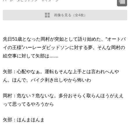
ハーレーダビッドソン ※イメージ
画像を見る（全4枚）
先日51歳となった岡村が突如として語り始めた、“オートバ
イの王様”ハーレーダビッドソンに対する夢。そんな岡村の
絵空事に対して矢部は……
矢部：心配やなぁ。運転もそんな上手とは言われへんや
ん。ほんで、バイク剥き出しやから怖いわ
岡村：危ない？危ないな。多分おそらく取らんほうがええ
って思ってるやろうから
矢部：ほんまほんま