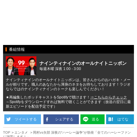
番組情報
ナインティナインのオールナイトニッポン
毎週木曜 深夜 1:00 - 3:00
ナインティナインのオールナイトニッポンは、皆さんからのおハガキ・メー
ルが頼りです。職人のあなたから渾身のネタをお待ちしております！ラジオ
ならではのナインティナインのトークも楽しんでください！
★再編集したポッドキャストをSpotifyで聴けます！
⇒こちらからチェック
～Spotifyをダウンロードすれば無料で聴くことができます（放送の翌日に最
新エピソードを配信予定です）
ツイートする
シェアする
送る
はてな
TOP
エンタメ
岡村vs矢部 深夜の“ハーレー論争”が勃発「全てのハーレーファン
に謝罪します！」