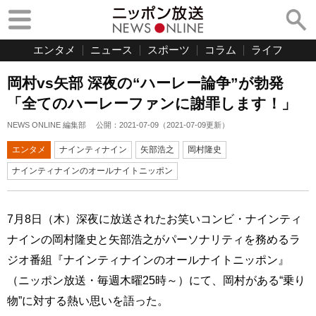
エンタメ
ニュース
スポーツ
コラム
ライフ
岡村vs矢部 深夜の“ハーレー論争”が勃発
「全てのハーレーファンに謝罪します！」
NEWS ONLINE 編集部
公開：
2021-07-09
（
2021-07-09
更新）
エンタメ
ナインティナイン
矢部浩之
岡村隆史
ナインティナインのオールナイトニッポン
7月8日（木）深夜に放送されたお笑いコンビ・ナインティ
ナインの岡村隆史と矢部浩之がパーソナリティを務めるラ
ジオ番組『ナインティナインのオールナイトニッポン』
（ニッポン放送・毎週木曜25時～）にて、岡村がある“乗り
物”に対する熱い思いを語った。