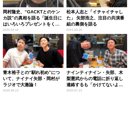
岡村隆史、“GACKTとのケン
松本人志と「イチャイチャし
カ説”の真相を語る「誕生日に
た」 矢部浩之、注目の共演番
はいろいろプレゼントをくれ
組の裏側を語る
る」
2020.03.19
2021.03.26
青木裕子との“馴れ初め”につ
ナインティナイン・矢部、木
いて、ナイナイ矢部・岡村が
梨憲武からの電話に折り返し
ラジオで大激論！
連絡するも「かけてないよ」
と言われ戸惑う
2020.08.13
2020.07.23