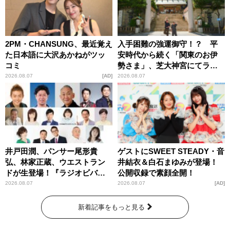
2PM・CHANSUNG、最近覚え
入手困難の強運御守！？ 平
た日本語に大沢あかねがツッ
安時代から続く「関東のお伊
コミ
勢さま」、芝大神宮にてラン
パンプスが合格祈願！
2026.08.07
AD
2026.08.07
井戸田潤、パンサー尾形貴
ゲストにSWEET STEADY・音
弘、林家正蔵、ウエストラン
井結衣＆白石まゆみが登場！
ドが生登場！『ラジオビバリ
公開収録で素顔全開！
ー昼ズ』
2026.08.07
2026.08.07
AD
新着記事をもっと見る