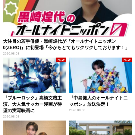
大注目の若手俳優・黒崎煌代が『オールナイトニッポン
0(ZERO)』に初登場「今からとてもワクワクしております！」
2026.08.08
NEW
NEW
『ブルーロック』高橋文哉主
『中島健人のオールナイトニ
演、大人気サッカー漫画が待
ッポン』放送決定！
望の実写映画に
2026.08.08
2026.08.08