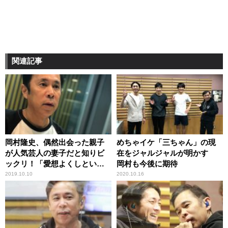
関連記事
岡村隆史、偶然出会った親子
めちゃイケ「三ちゃん」の現
が人気芸人の妻子だと知りビ
在をジャルジャルが明かす
ックリ！「愛想よくしといて
岡村も今後に期待
良かった」
2019.10.10
2020.10.16