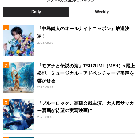
Daily
Weekly
『中島健人のオールナイトニッポン』放送決
定！
2026.08.08
『モアナと伝説の海』TSUZUMI（ME:I）×尾上
松也、ミュージカル・アドベンチャーで美声を
響かせる
2026.08.01
『ブルーロック』高橋文哉主演、大人気サッカ
ー漫画が待望の実写映画に
2026.08.08