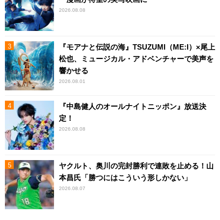
2026.08.08
『モアナと伝説の海』TSUZUMI（ME:I）×尾上
松也、ミュージカル・アドベンチャーで美声を
響かせる
2026.08.01
『中島健人のオールナイトニッポン』放送決
定！
2026.08.08
ヤクルト、奥川の完封勝利で連敗を止める！山
本昌氏「勝つにはこういう形しかない」
2026.08.07