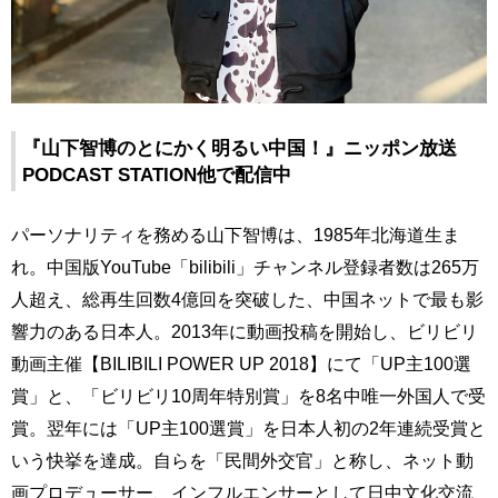
『山下智博のとにかく明るい中国！』ニッポン放送
PODCAST STATION他で配信中
パーソナリティを務める山下智博は、1985年北海道生ま
れ。中国版YouTube「bilibili」チャンネル登録者数は265万
人超え、総再生回数4億回を突破した、中国ネットで最も影
響力のある日本人。2013年に動画投稿を開始し、ビリビリ
動画主催【BILIBILI POWER UP 2018】にて「UP主100選
賞」と、「ビリビリ10周年特別賞」を8名中唯一外国人で受
賞。翌年には「UP主100選賞」を日本人初の2年連続受賞と
いう快挙を達成。自らを「民間外交官」と称し、ネット動
画プロデューサー、インフルエンサーとして日中文化交流