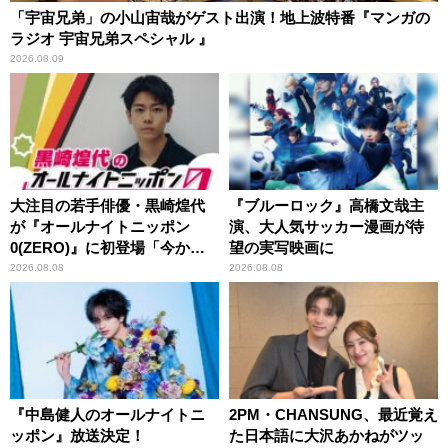
「宇宙兄弟」の小山宙哉がゲスト出演！地上波特番『マンガの
ラジオ 宇宙兄弟スペシャル 』
2026.08.09
大注目の若手俳優・黒崎煌代
『ブルーロック』高橋文哉主
が『オールナイトニッポン
演、大人気サッカー漫画が待
0(ZERO)』に初登場「今から
望の実写映画に
とてもワクワクしておりま
2026.08.08
2026.08.08
す！」
『中島健人のオールナイトニ
2PM・CHANSUNG、最近覚え
ッポン』放送決定！
た日本語に大沢あかねがツッ