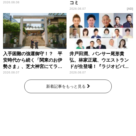
コミ
2026.08.08
2026.08.07
AD
入手困難の強運御守！？ 平
井戸田潤、パンサー尾形貴
安時代から続く「関東のお伊
弘、林家正蔵、ウエストラン
勢さま」、芝大神宮にてラン
ドが生登場！『ラジオビバリ
パンプスが合格祈願！
ー昼ズ』
2026.08.07
2026.08.07
新着記事をもっと見る