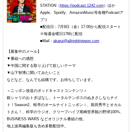
STATION（
https://podcast.1242.com
）ほか
Apple、Spotify、AmazonMusic等各種Podcastア
プリ
■配信日：7月9日（金）17:00から配信スタート
※毎週金曜日17時に配信
■Mail：
akarui@allnightnippon.com
【募集中のメール】
▼番組への感想
▼中国に関する取り上げて欲しいテーマ
▼山下智博に聞いてみたいこと
などなど、なんでも結構です。お待ちしています。
＜ニッポン放送のポッドキャストコンテンツ＞
銀シャリのおトぎばなし、トータルテンボスのぬきさしならナイ
ト！Season2、蛙亭のオールナイトニッポンｉ、島田秀平とオカル
トさん！、科学のラジオ、クリープハイプ尾崎世界観の野球100%、
BUSINESS WARS などオリジナル番組の他、
地上波再編集版も含め多数配信中。