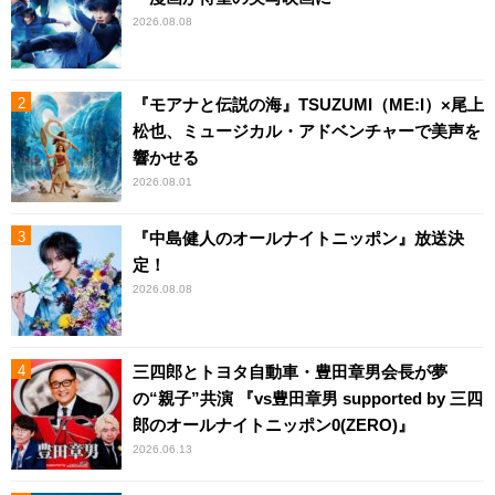
2026.08.08
『モアナと伝説の海』TSUZUMI（ME:I）×尾上
松也、ミュージカル・アドベンチャーで美声を
響かせる
2026.08.01
『中島健人のオールナイトニッポン』放送決
定！
2026.08.08
三四郎とトヨタ自動車・豊田章男会長が夢
の“親子”共演 『vs豊田章男 supported by 三四
郎のオールナイトニッポン0(ZERO)』
2026.06.13