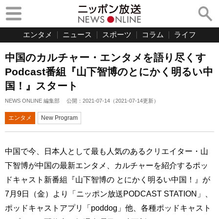
エンタメ
ニュース
スポーツ
コラム
ライフ
中国のカルチャー・エンタメを語り尽くす
Podcast番組『山下智博のとにかく明るい中
国！』スタート
NEWS ONLINE 編集部
公開：
2021-07-14
（
2021-07-14
更新）
エンタメ
New Program
中国で今、日本人として最も人気のあるクリエイター・山
下智博が中国の最新エンタメ、カルチャーを紹介するポッ
ドキャスト新番組『山下智博の とにかく明るい中国！』が
7月9日（金）より「ニッポン放送PODCAST STATION」、
ポッドキャストアプリ「poddog」他、各種ポッドキャスト