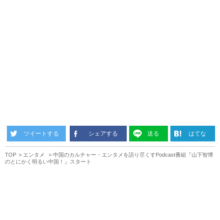
ツイートする
シェアする
送る
はてな
TOP
エンタメ
中国のカルチャー・エンタメを語り尽くすPodcast番組『山下智博
のとにかく明るい中国！』スタート