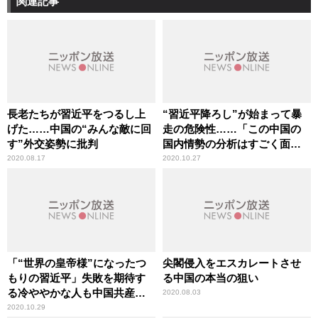
関連記事
長老たちが習近平をつるし上
“習近平降ろし”が始まって暴
げた……中国の“みんな敵に回
走の危険性……「この中国の
す”外交姿勢に批判
国内情勢の分析はすごく面白
い」辛坊治郎が言及
2020.08.17
2020.10.27
「“世界の皇帝様”になったつ
尖閣侵入をエスカレートさせ
もりの習近平」失敗を期待す
る中国の本当の狙い
る冷ややかな人も中国共産党
2020.08.03
には多い
2020.10.29