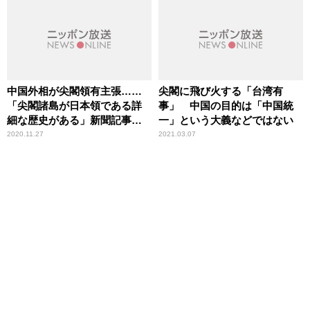
中国外相が尖閣領有主張……
尖閣に飛び火する「台湾有
「尖閣諸島が日本領である詳
事」 中国の目的は「中国統
細な歴史がある」新聞記事に
一」という大義などではない
辛坊治郎が言及
2020.11.27
2021.03.07