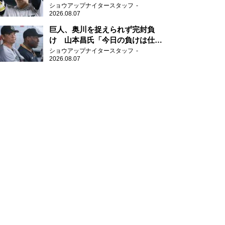
新人王候補
ショウアップナイタースタッフ
2026.08.07
巨人、奥川を捉えられず完封負
け 山本昌氏「今日の負けは仕方
がない」
ショウアップナイタースタッフ
2026.08.07