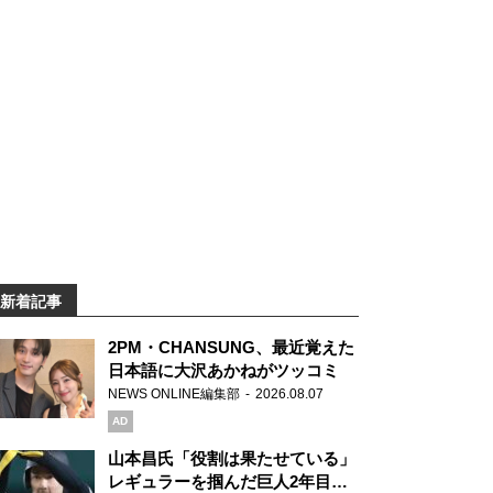
新着記事
2PM・CHANSUNG、最近覚えた
日本語に大沢あかねがツッコミ
NEWS ONLINE編集部
2026.08.07
AD
山本昌氏「役割は果たせている」
レギュラーを掴んだ巨人2年目の