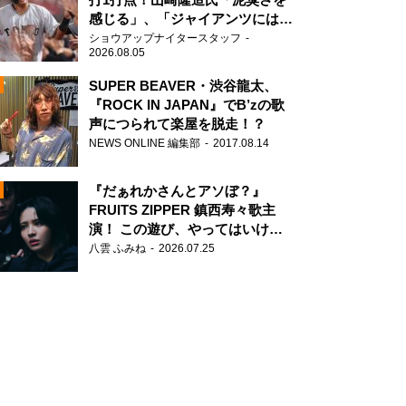
感じる」、「ジャイアンツには少
ないタイプ」
ショウアップナイタースタッフ
2026.08.05
SUPER BEAVER・渋谷龍太、
『ROCK IN JAPAN』でB’zの歌
声につられて楽屋を脱走！？
N
NEWS ONLINE 編集部
2017.08.14
AD
『だぁれかさんとアソぼ？』
FRUITS ZIPPER 鎮西寿々歌主
演！ この遊び、やってはいけま
せん。
八雲 ふみね
2026.07.25
2