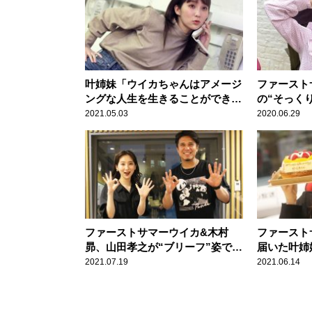
叶姉妹「ウイカちゃんはアメージ
ファースト
ングな人生を生きることができる
の“そっく
わ」 10年越しのサプライズにフ
いめちゃめ
2021.05.03
2020.06.29
ァーストサマーウイカ感激
ファーストサマーウイカ&木村
ファースト
昴、山田孝之が“ブリーフ”姿で言
届いた叶姉
ったセリフに衝撃『イケメンタ
ゼント”に
2021.07.19
2021.06.14
ル』を振り返る