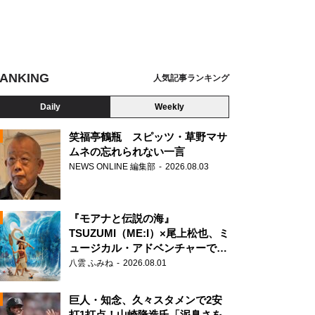
ANKING
人気記事ランキング
Daily
Weekly
笑福亭鶴瓶 スピッツ・草野マサ
ムネの忘れられない一言
NEWS ONLINE 編集部
2026.08.03
N
ストサマーウイカ
『モアナと伝説の海』
TSUZUMI（ME:I）×尾上松也、ミ
ュージカル・アドベンチャーで美
声を響かせる
八雲 ふみね
2026.08.01
巨人・知念、久々スタメンで2安
打1打点！山崎隆造氏「泥臭さを