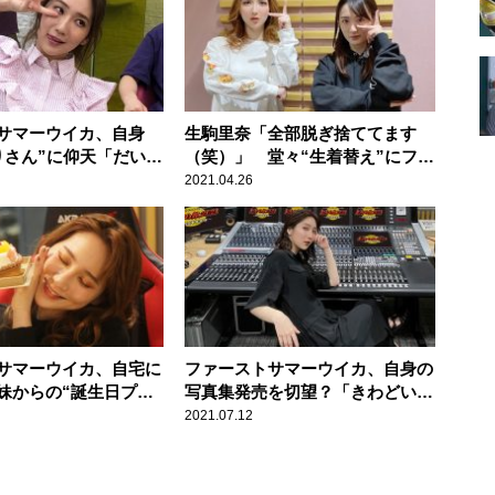
サマーウイカ、自身
生駒里奈「全部脱ぎ捨ててます
りさん”に仰天「だいた
（笑）」 堂々“生着替え”にファ
ちゃブサイクやねん」
ーストサマーウイカも驚愕
2021.04.26
サマーウイカ、自宅に
ファーストサマーウイカ、自身の
妹からの“誕生日プレ
写真集発売を切望？「きわどいや
驚愕！
つも入れつつ…」
2021.07.12