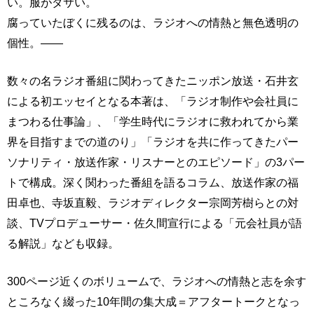
い。服がダサい。
腐っていたぼくに残るのは、ラジオへの情熱と無色透明の
個性。――
数々の名ラジオ番組に関わってきたニッポン放送・石井玄
による初エッセイとなる本著は、「ラジオ制作や会社員に
まつわる仕事論」、「学生時代にラジオに救われてから業
界を目指すまでの道のり」「ラジオを共に作ってきたパー
ソナリティ・放送作家・リスナーとのエピソード」の3パー
トで構成。深く関わった番組を語るコラム、放送作家の福
田卓也、寺坂直毅、ラジオディレクター宗岡芳樹らとの対
談、TVプロデューサー・佐久間宣行による「元会社員が語
る解説」なども収録。
300ページ近くのボリュームで、ラジオへの情熱と志を余す
ところなく綴った10年間の集大成＝アフタートークとなっ