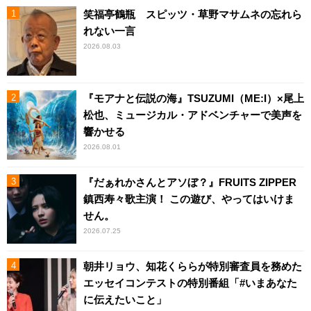
笑福亭鶴瓶 スピッツ・草野マサムネの忘れら
れない一言
2026.08.03
『モアナと伝説の海』TSUZUMI（ME:I）×尾上
松也、ミュージカル・アドベンチャーで美声を
響かせる
2026.08.01
『だぁれかさんとアソぼ？』FRUITS ZIPPER
鎮西寿々歌主演！ この遊び、やってはいけま
せん。
2026.07.25
朝井リョウ、知花くららが特別審査員を務めた
エッセイコンテストの特別番組「#いまあなた
に伝えたいこと」