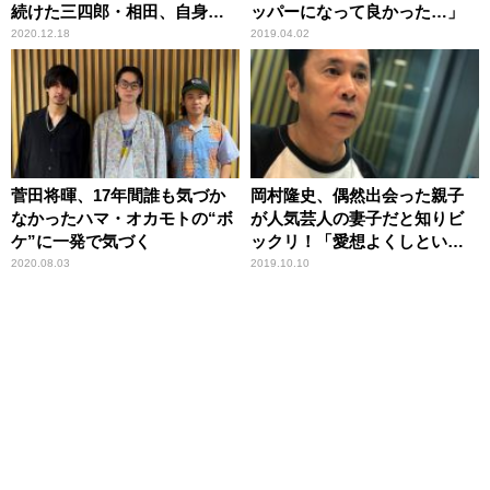
続けた三四郎・相田、自身の
ッパーになって良かった…」
名前がトレンド入りし「報わ
2020.12.18
2019.04.02
れた」
菅田将暉、17年間誰も気づか
岡村隆史、偶然出会った親子
なかったハマ・オカモトの“ボ
が人気芸人の妻子だと知りビ
ケ”に一発で気づく
ックリ！「愛想よくしといて
良かった」
2020.08.03
2019.10.10