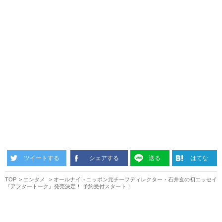
ツイートする
シェアする
送る
はてな
TOP
エンタメ
オールナイトニッポン元チーフディレクター・石井玄の初エッセイ
『アフタートーク』発売決定！ 予約受付スタート！