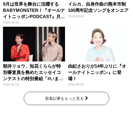
9月は世界を舞台に活躍する
イルカ、自身作曲の熊本市制
BABYMONSTER！『オールナ
100周年記念ソングをオンエア
イトニッポンPODCAST』月替
2026.08.04
わりパーソナリティ
2026.08.05
朝井リョウ、知花くららが特
由紀さおりが14年ぶりに『オ
別審査員を務めたエッセイコ
ールナイトニッポン』に登
ンテストの特別番組「#いまあ
場！
なたに伝えたいこと」
2026.08.04
2026.08.04
新着記事をもっと見る