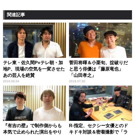
関連記事
テレ東・佐久間P×テレ朝・加
菅田将暉＆小栗旬、掟破りだ
地P、現場の空気を一変させた
と思う俳優は「藤原竜也」
あの芸人を絶賛
「山田孝之」
2019.06.04
2018.07.30
『有吉の壁』で制作側からも
R-指定、セクシー女優とのド
本気で止められた演出をやり
キドキ対談＆密着撮影で「ラ