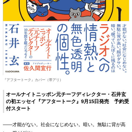
『アフタートーク』カバー（帯アリ）
オールナイトニッポン元チーフディレクター・石井玄
の初エッセイ『アフタートーク』9月15日発売 予約受
付スタート
――才能がない。社会になじめない。暗い。無駄に背が高