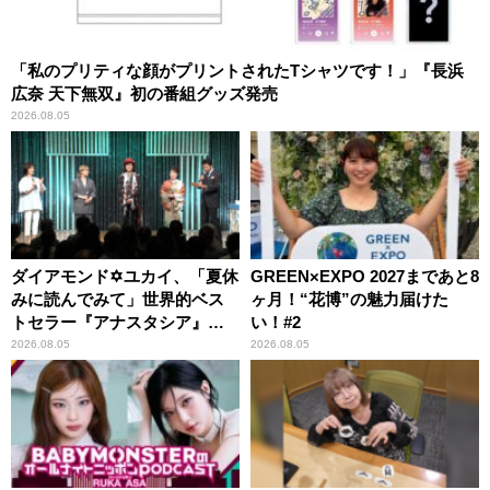
「私のプリティな顔がプリントされたTシャツです！」『長浜
広奈 天下無双』初の番組グッズ発売
2026.08.05
ダイアモンド✡ユカイ、「夏休
GREEN×EXPO 2027まであと8
みに読んでみて」世界的ベス
ヶ月！“花博”の魅力届けた
トセラー『アナスタシア』を
い！#2
紹介
2026.08.05
2026.08.05