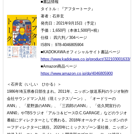
■書誌情報
タイトル：『アフタートーク』
著者：石井玄
発売日：2021年9月15日（予定）
予価：1,650円（本体1,500円+税）
仕様： 四六判／304ページ
ISBN： 978-4046805904
■KADOKAWAオフィシャルサイト書誌ページ
https://www.kadokawa.co.jp/product/322103001633/
■Amazon商品ページ
https://www.amazon.co.jp/dp/4046805900
＜石井玄（いしい ひかる）＞
1986年埼玉県春日部生まれ。2011年、ニッポン放送系列のラジオ制作
会社サウンドマン入社（現ミックスゾーン）。「オードリーの
ANN」、「星野源のANN」、「三四郎のANN」、「佐久間宣行の
ANN0」やTBSラジオ「アルコ＆ピースD.C.GARAGE」などのラジオ
番組にディレクターとして携わる。2018年オールナイトニッポンのチ
ーフディレクターに就任。2020年にミックスゾーン退社後、ニッポン