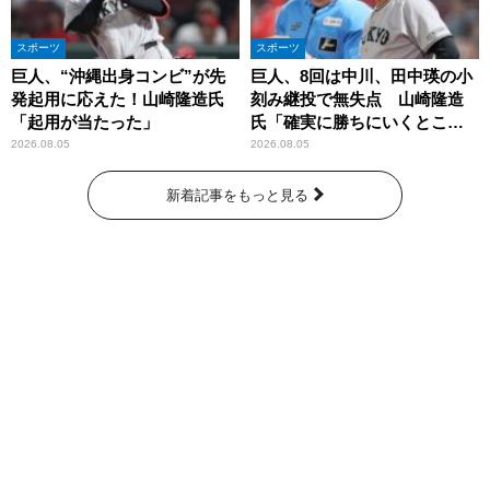
スポーツ
スポーツ
巨人、“沖縄出身コンビ”が先
巨人、8回は中川、田中瑛の小
発起用に応えた！山崎隆造氏
刻み継投で無失点 山崎隆造
「起用が当たった」
氏「確実に勝ちにいくとこ
ろ」
2026.08.05
2026.08.05
新着記事をもっと見る