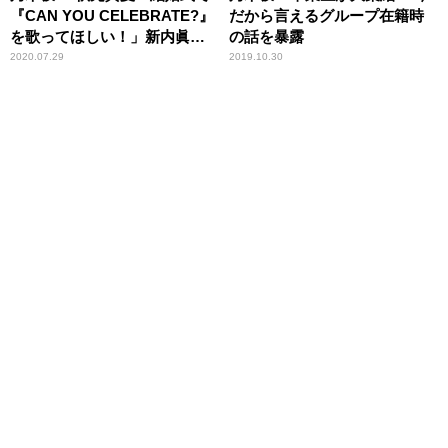
『CAN YOU CELEBRATE?』
だから言えるグループ在籍時
を歌ってほしい！」新内眞
の話を暴露
衣・遠藤さくら・賀喜遥香
2020.07.29
2019.10.30
と“小室楽曲”トーク