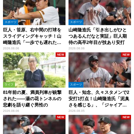
スポーツ
スポーツ
巨人・笹原、右中間の打球を
山崎隆造氏「引き出しがひと
スライディングキャッチ！山
つあるんだなと実証」巨人期
崎隆造氏「一歩でも遅れた
待の高卒2年目が技あり安打
ら…」
2026.08.06
2026.08.06
NEW
NEW
ライフ
スポーツ
81年前の夏、満員列車が銃撃
巨人・知念、久々スタメンで2
された――湯の花トンネルの
安打1打点！山崎隆造氏「泥臭
悲劇を語り継ぐ男性の
さを感じる」、「ジャイアン
ツには少ないタイプ」
2026.08.06
2026.08.05
NEW
NEW