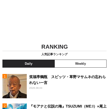
RANKING
人気記事ランキング
Daily
Weekly
笑福亭鶴瓶 スピッツ・草野マサムネの忘れら
れない一言
2026.08.03
『モアナと伝説の海』TSUZUMI（ME:I）×尾上