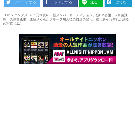
ツイートする
シェアする
送る
はてな
TOP
エンタメ
「乃木坂46 新メンバーオーディション」新CM公開 ～齋藤飛
鳥、久保史緒里、遠藤さくらがグループ加入後の自身の変化、進化をそれぞれが語る
の写真（11）