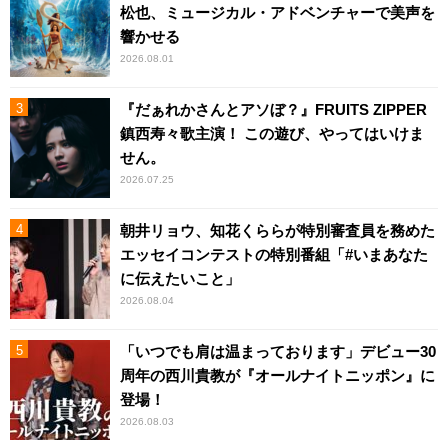
松也、ミュージカル・アドベンチャーで美声を
響かせる
2026.08.01
『だぁれかさんとアソぼ？』FRUITS ZIPPER
鎮西寿々歌主演！ この遊び、やってはいけま
せん。
2026.07.25
朝井リョウ、知花くららが特別審査員を務めた
エッセイコンテストの特別番組「#いまあなた
に伝えたいこと」
2026.08.04
「いつでも肩は温まっております」デビュー30
周年の西川貴教が『オールナイトニッポン』に
登場！
2026.08.03