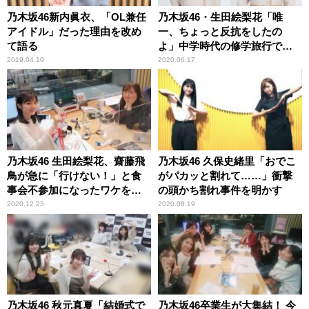
乃木坂46新内眞衣、「OL兼任
乃木坂46・生田絵梨花「唯
アイドル」だった理由を改め
一、ちょっと反抗をしたの
て語る
よ」中学時代の修学旅行で
の“サボり”を告白
2019.04.10
2020.06.17
乃木坂46 生田絵梨花、齋藤飛
乃木坂46 久保史緒里「おでこ
鳥が急に「行けない！」と食
がパカッと割れて……」衝撃
事会不参加になったワケを推
の頭かち割れ事件を明かす
測「調べたんじゃないか
2020.12.23
2020.08.19
な？」
乃木坂46 秋元真夏「結婚式で
乃木坂46卒業生が大集結！ 今