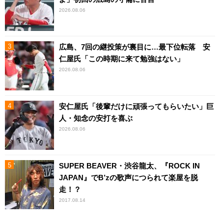
2026.08.06
広島、7回の継投策が裏目に…最下位転落 安
仁屋氏「この時期に来て勉強はない」
2026.08.06
安仁屋氏「後輩だけに頑張ってもらいたい」巨
人・知念の安打を喜ぶ
2026.08.06
SUPER BEAVER・渋谷龍太、『ROCK IN
JAPAN』でB’zの歌声につられて楽屋を脱
走！？
2017.08.14