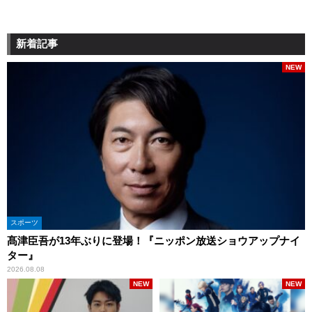
新着記事
NEW
スポーツ
髙津臣吾が13年ぶりに登場！『ニッポン放送ショウアップナイ
ター』
2026.08.08
NEW
NEW