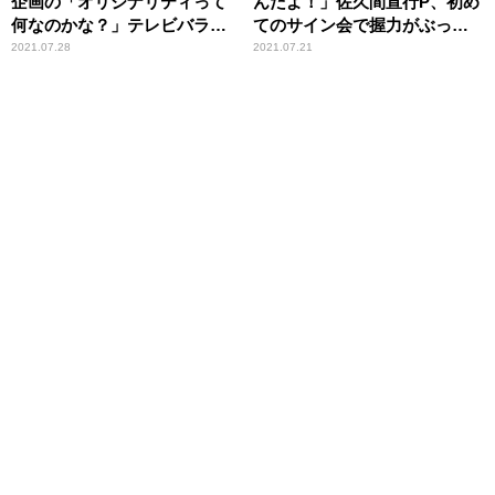
企画の「オリジナリティって
んだよ！」佐久間宣行P、初め
何なのかな？」テレビバラエ
てのサイン会で握力がぶっ壊
ティ番組を語る
れる
2021.07.28
2021.07.21