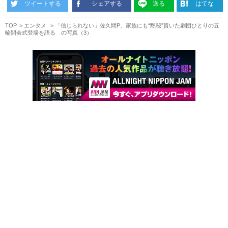
ツイートする
シェアする
送る
はてな
TOP
エンタメ
「信じられない」佐久間P、家族にも“黙秘”貫いた劇団ひとりの五
輪開会式登場を語る の写真（3）