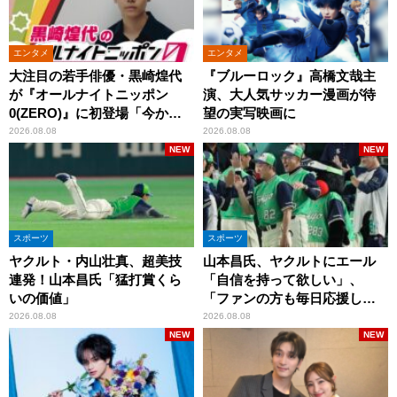
エンタメ
エンタメ
大注目の若手俳優・黒崎煌代
『ブルーロック』高橋文哉主
が『オールナイトニッポン
演、大人気サッカー漫画が待
0(ZERO)』に初登場「今から
望の実写映画に
とてもワクワクしておりま
2026.08.08
2026.08.08
す！」
NEW
NEW
スポーツ
スポーツ
ヤクルト・内山壮真、超美技
山本昌氏、ヤクルトにエール
連発！山本昌氏「猛打賞くら
「自信を持って欲しい」、
いの価値」
「ファンの方も毎日応援して
くれています」
2026.08.08
2026.08.08
NEW
NEW