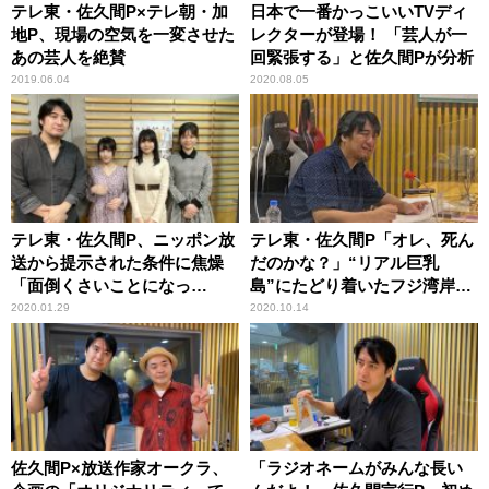
テレ東・佐久間P×テレ朝・加
日本で一番かっこいいTVディ
地P、現場の空気を一変させた
レクターが登場！ 「芸人が一
あの芸人を絶賛
回緊張する」と佐久間Pが分析
2019.06.04
2020.08.05
テレ東・佐久間P、ニッポン放
テレ東・佐久間P「オレ、死ん
送から提示された条件に焦燥
だのかな？」“リアル巨乳
「面倒くさいことになっ
島”にたどり着いたフジ湾岸ス
た……」
タジオでの迷子事件
2020.01.29
2020.10.14
佐久間P×放送作家オークラ、
「ラジオネームがみんな長い