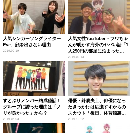
人気シンガーソングライター
人気女性YouTuber・フワちゃ
Eve、顔を出さない理由
んが明かす海外のヤバい話「1
人250円の部屋に泊まった
2019.02.19
ら……」
2019.08.13
すとぷりメンバー結成秘話！
俳優・鈴鹿央士、俳優になっ
グループに誘った理由は「ノ
たきっかけは広瀬すずからの
リが良かった」から？
スカウト「後日、体育館裏
で……」
2019.06.03
2019.10.22