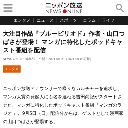
エンタメ
ニュース
スポーツ
コラム
ライフ
大注目作品『ブルーピリオド』作者・山口つ
ばさが登場！ マンガに特化したポッドキャ
スト番組を配信
NEWS ONLINE 編集部
公開：
2021-09-05
（
2021-09-05
更新）
エンタメ
ニッポン放送アナウンサーで様々なカルチャーを追求し、
マンガ大賞の発起人にも名を連ねる吉田尚記がスタートさ
せた、マンガに特化したポッドキャスト番組『マンガのラ
ジオ 』。9月5日（日）配信分からは、ゲストとして漫画家
の山口つばさが登場する。