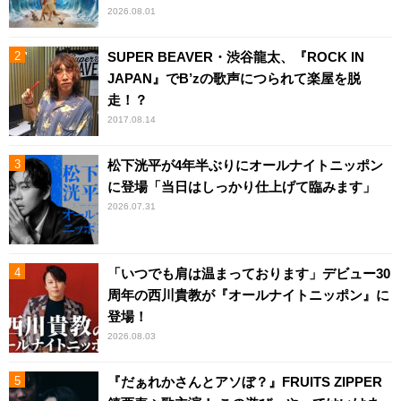
2026.08.01
SUPER BEAVER・渋谷龍太、『ROCK IN
JAPAN』でB’zの歌声につられて楽屋を脱
走！？
2017.08.14
松下洸平が4年半ぶりにオールナイトニッポン
に登場「当日はしっかり仕上げて臨みます」
2026.07.31
「いつでも肩は温まっております」デビュー30
周年の西川貴教が『オールナイトニッポン』に
登場！
2026.08.03
『だぁれかさんとアソぼ？』FRUITS ZIPPER