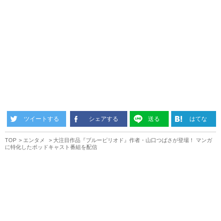
ツイートする
シェアする
送る
はてな
TOP
エンタメ
大注目作品『ブルーピリオド』作者・山口つばさが登場！ マンガ
に特化したポッドキャスト番組を配信