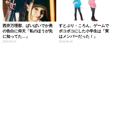
西井万理那、ぱいぱいでか美
すとぷり・ころん、ゲームで
の告白に仰天「私のほうが先
ボコボコにした小学生は「実
に知ってた…」
はメンバーだった！」
2020.04.27
2019.06.18