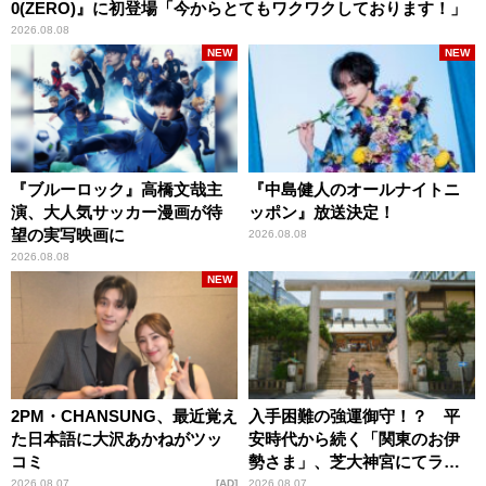
0(ZERO)』に初登場「今からとてもワクワクしております！」
2026.08.08
NEW
NEW
『ブルーロック』高橋文哉主
『中島健人のオールナイトニ
演、大人気サッカー漫画が待
ッポン』放送決定！
望の実写映画に
2026.08.08
2026.08.08
NEW
2PM・CHANSUNG、最近覚え
入手困難の強運御守！？ 平
た日本語に大沢あかねがツッ
安時代から続く「関東のお伊
コミ
勢さま」、芝大神宮にてラン
パンプスが合格祈願！
2026.08.07
AD
2026.08.07