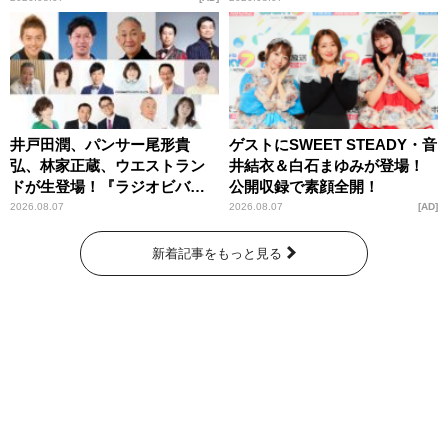
井戸田潤、パンサー尾形貴
ゲストにSWEET STEADY・音
弘、林家正蔵、ウエストラン
井結衣＆白石まゆみが登場！
ドが生登場！『ラジオビバリ
公開収録で素顔全開！
ー昼ズ』
2026.08.07
2026.08.07
AD
新着記事をもっと見る