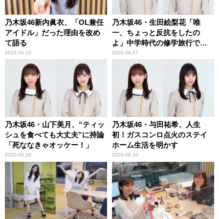
乃木坂46新内眞衣、「OL兼任
乃木坂46・生田絵梨花「唯
アイドル」だった理由を改め
一、ちょっと反抗をしたの
て語る
よ」中学時代の修学旅行で
の“サボり”を告白
2019.04.10
2020.06.17
乃木坂46・山下美月、“ティッ
乃木坂46・与田祐希、人生
シュを食べても大丈夫”に持論
初！ガスコンロ点火のステイ
「死ななきゃオッケー！」
ホーム生活を明かす
2020.05.20
2020.06.10