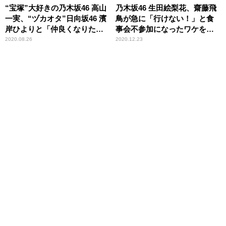
“宝塚”大好きの乃木坂46 高山
乃木坂46 生田絵梨花、齋藤飛
一実、“ヅカオタ”日向坂46 濱
鳥が急に「行けない！」と食
岸ひよりと「仲良くなりた
事会不参加になったワケを推
い！」
測「調べたんじゃないか
2020.08.26
2020.12.23
な？」