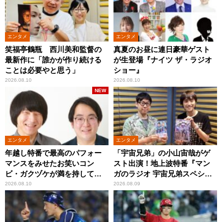
エンタメ
エンタメ
笑福亭鶴瓶 西川美和監督の
真夏のお昼に連日豪華ゲスト
最新作に「誰かが作り続ける
が生登場『ナイツ ザ・ラジオ
ことは必要やと思う」
ショー』
2026.08.10
2026.08.10
NEW
エンタメ
エンタメ
年越し特番で最高のパフォー
「宇宙兄弟」の小山宙哉がゲ
マンスをみせたお笑いコン
スト出演！地上波特番『マン
ビ・ガクヅケが満を持して
ガのラジオ 宇宙兄弟スペシャ
『オールナイトニッポン
ル 』
2026.08.10
2026.08.09
0(ZERO)』に登場！