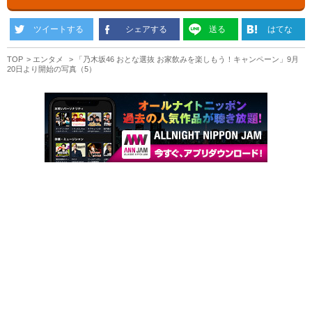
ツイートする
シェアする
送る
はてな
TOP
エンタメ
「乃木坂46 おとな選抜 お家飲みを楽しもう！キャンペーン」9月
20日より開始の写真（5）