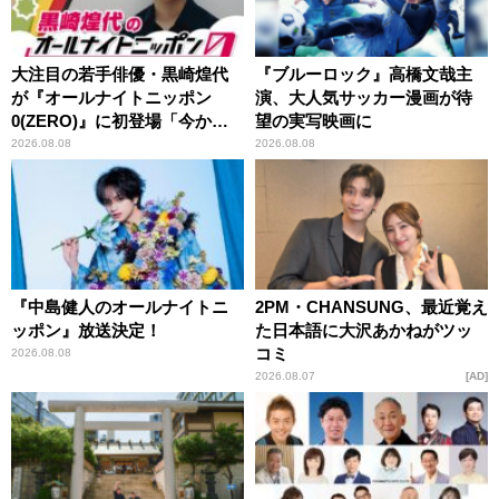
大注目の若手俳優・黒崎煌代
『ブルーロック』高橋文哉主
が『オールナイトニッポン
演、大人気サッカー漫画が待
0(ZERO)』に初登場「今から
望の実写映画に
とてもワクワクしておりま
2026.08.08
2026.08.08
す！」
『中島健人のオールナイトニ
2PM・CHANSUNG、最近覚え
ッポン』放送決定！
た日本語に大沢あかねがツッ
コミ
2026.08.08
2026.08.07
AD