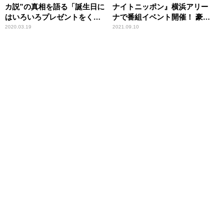
カ説”の真相を語る「誕生日に
ナイトニッポン』横浜アリー
はいろいろプレゼントをくれ
ナで番組イベント開催！ 豪華
る」
ゲストも登場！
2020.03.19
2021.09.10