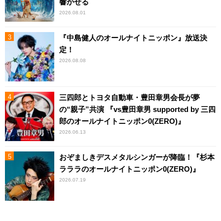
響かせる
2026.08.01
『中島健人のオールナイトニッポン』放送決
定！
2026.08.08
三四郎とトヨタ自動車・豊田章男会長が夢
の“親子”共演 『vs豊田章男 supported by 三四
郎のオールナイトニッポン0(ZERO)』
2026.06.13
おぞましきデスメタルシンガーが降臨！『杉本
ラララのオールナイトニッポン0(ZERO)』
2026.07.19