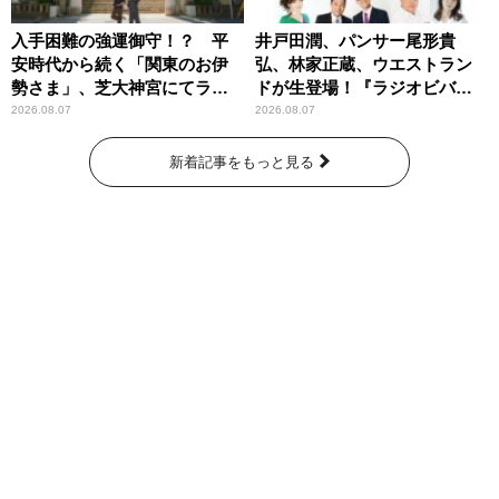
入手困難の強運御守！？ 平
井戸田潤、パンサー尾形貴
安時代から続く「関東のお伊
弘、林家正蔵、ウエストラン
勢さま」、芝大神宮にてラン
ドが生登場！『ラジオビバリ
パンプスが合格祈願！
ー昼ズ』
2026.08.07
2026.08.07
新着記事をもっと見る