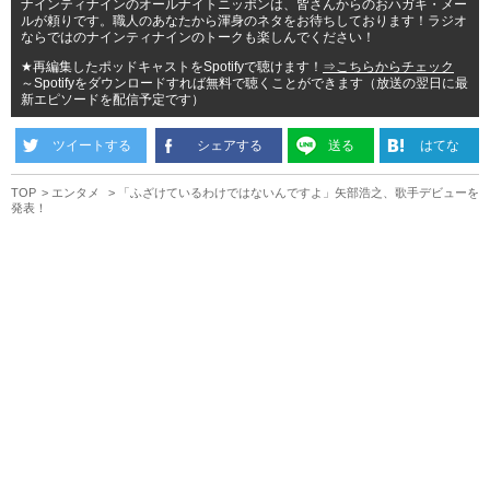
ナインティナインのオールナイトニッポンは、皆さんからのおハガキ・メー
ルが頼りです。職人のあなたから渾身のネタをお待ちしております！ラジオ
ならではのナインティナインのトークも楽しんでください！
★再編集したポッドキャストをSpotifyで聴けます！
⇒こちらからチェック
～Spotifyをダウンロードすれば無料で聴くことができます（放送の翌日に最
新エピソードを配信予定です）
ツイートする
シェアする
送る
はてな
TOP
エンタメ
「ふざけているわけではないんですよ」矢部浩之、歌手デビューを
発表！