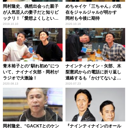
岡村隆史、偶然出会った親子
めちゃイケ「三ちゃん」の現
が人気芸人の妻子だと知りビ
在をジャルジャルが明かす
ックリ！「愛想よくしといて
岡村も今後に期待
良かった」
2019.10.10
2020.10.16
青木裕子との“馴れ初め”につ
ナインティナイン・矢部、木
いて、ナイナイ矢部・岡村が
梨憲武からの電話に折り返し
ラジオで大激論！
連絡するも「かけてないよ」
と言われ戸惑う
2020.08.13
2020.07.23
岡村隆史、“GACKTとのケン
『ナインティナインのオール