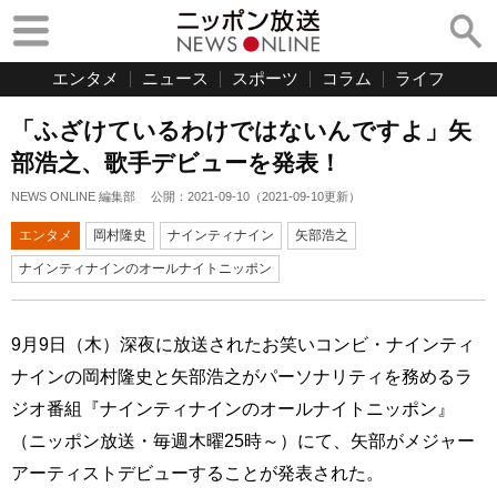
エンタメ
ニュース
スポーツ
コラム
ライフ
「ふざけているわけではないんですよ」矢
部浩之、歌手デビューを発表！
NEWS ONLINE 編集部
公開：
2021-09-10
（
2021-09-10
更新）
エンタメ
岡村隆史
ナインティナイン
矢部浩之
ナインティナインのオールナイトニッポン
9月9日（木）深夜に放送されたお笑いコンビ・ナインティ
ナインの岡村隆史と矢部浩之がパーソナリティを務めるラ
ジオ番組『ナインティナインのオールナイトニッポン』
（ニッポン放送・毎週木曜25時～）にて、矢部がメジャー
アーティストデビューすることが発表された。