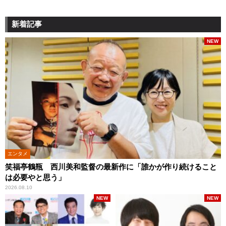
新着記事
NEW
エンタメ
笑福亭鶴瓶 西川美和監督の最新作に「誰かが作り続けること
は必要やと思う」
2026.08.10
NEW
NEW