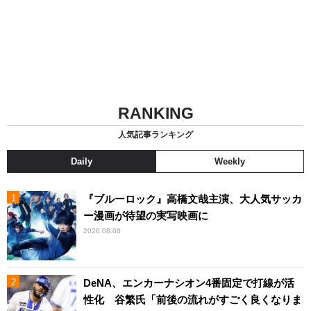
RANKING
人気記事ランキング
Daily
Weekly
『ブルーロック』高橋文哉主演、大人気サッカ
ー漫画が待望の実写映画に
2026.08.08
DeNA、エンカーナシオン4番固定で打線が活
性化 谷繁氏「前後の流れがすごく良くなりま