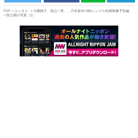
TOP
エンタメ
大園桃子、高山一実……乃木坂46 28thシングル特典映像予告編
一挙公開の写真（2）