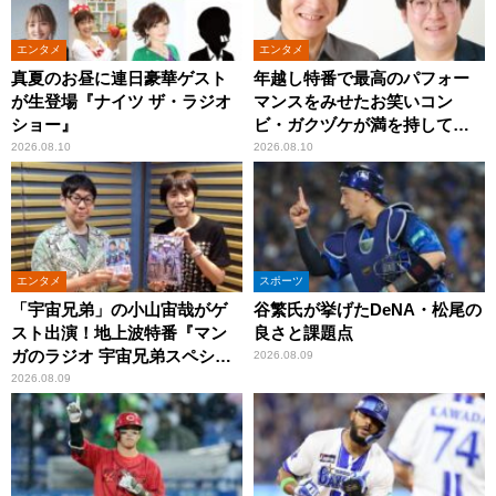
エンタメ
エンタメ
真夏のお昼に連日豪華ゲスト
年越し特番で最高のパフォー
が生登場『ナイツ ザ・ラジオ
マンスをみせたお笑いコン
ショー』
ビ・ガクヅケが満を持して
『オールナイトニッポン
2026.08.10
2026.08.10
0(ZERO)』に登場！
エンタメ
スポーツ
「宇宙兄弟」の小山宙哉がゲ
谷繁氏が挙げたDeNA・松尾の
スト出演！地上波特番『マン
良さと課題点
ガのラジオ 宇宙兄弟スペシャ
2026.08.09
ル 』
2026.08.09