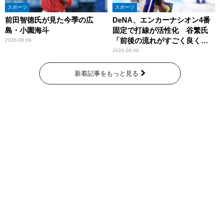
スポーツ
スポーツ
前田智徳氏が見た今季の広
DeNA、エンカーナシオン4番
島・小園海斗
固定で打線が活性化 谷繁氏
「前後の流れがすごく良くな
2026.08.09
りましたね」
2026.08.09
新着記事をもっと見る