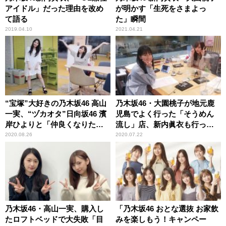
アイドル」だった理由を改め
が明かす「生死をさまよっ
て語る
た」瞬間
2019.04.10
2021.04.21
“宝塚”大好きの乃木坂46 高山
乃木坂46・大園桃子が地元鹿
一実、“ヅカオタ”日向坂46 濱
児島でよく行った「そうめん
岸ひよりと「仲良くなりた
流し」店、新内眞衣も行って
い！」
いた可能性浮上で「それだっ
2020.08.26
2020.07.22
たらすごいね」
乃木坂46・高山一実、購入し
「乃木坂46 おとな選抜 お家飲
たロフトベッドで大失敗「目
みを楽しもう！キャンペー