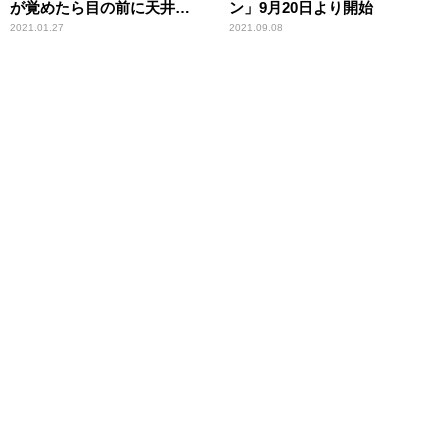
が覚めたら目の前に天井
ン」9月20日より開始
が……」
2021.01.27
2021.09.08