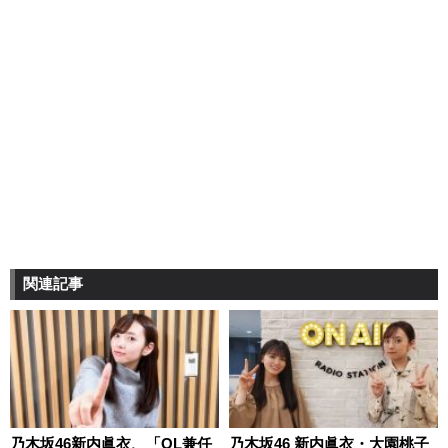
関連記事
乃木坂46新内眞衣、「OL兼任
乃木坂46 新内眞衣・大園桃子