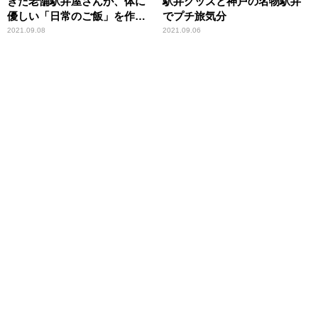
きた老舗駅弁屋さんが、体に
駅弁グッズと神戸の名物駅弁
優しい「日常のご飯」を作っ
でプチ旅気分
てみた！
2021.09.08
2021.09.06