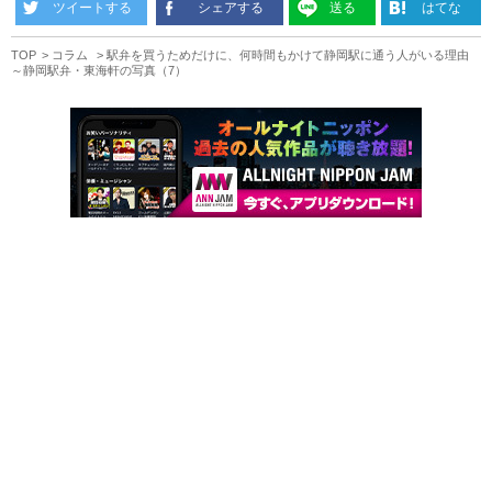
ツイートする
シェアする
送る
はてな
TOP
コラム
駅弁を買うためだけに、何時間もかけて静岡駅に通う人がいる理由
～静岡駅弁・東海軒の写真（7）