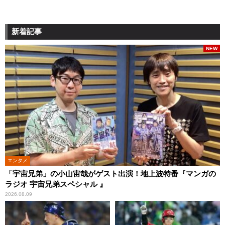
新着記事
NEW
エンタメ
「宇宙兄弟」の小山宙哉がゲスト出演！地上波特番『マンガの
ラジオ 宇宙兄弟スペシャル 』
2026.08.09