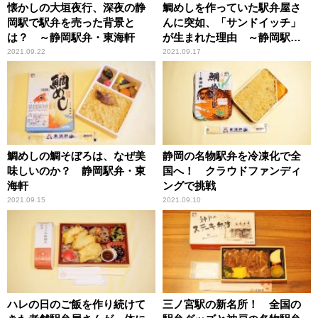
懐かしの大垣夜行、深夜の静
鯛めしを作っていた駅弁屋さ
岡駅で駅弁を売った背景と
んに突如、「サンドイッチ」
は？ ～静岡駅弁・東海軒
が生まれた理由 ～静岡駅
弁・東海軒
2021.09.22
2021.09.17
鯛めしの鯛そぼろは、なぜ美
静岡の名物駅弁を冷凍化で全
味しいのか？ 静岡駅弁・東
国へ！ クラウドファンディ
海軒
ングで挑戦
2021.09.15
2021.09.10
ハレの日のご飯を作り続けて
三ノ宮駅の新名所！ 全国の