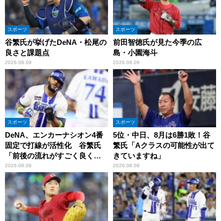
スポーツ
スポーツ
谷繁氏が挙げたDeNA・松尾の
前田智徳氏が見た今季の広
良さと課題点
島・小園海斗
2026.08.09
2026.08.09
スポーツ
スポーツ
DeNA、エンカーナシオン4番
5位・中日、8月は6勝1敗！谷
固定で打線が活性化 谷繁氏
繁氏「Aクラスの可能性が出て
「前後の流れがすごく良くな
きていますね」
りましたね」
2026.08.09
2026.08.08