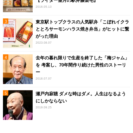
【ライター望月の駅弁膝栗毛】
2016.05.13
東京駅トップクラスの人気駅弁「こぼれイクラ
ととろサーモンハラス焼き弁当」がヒットに繋
がった理由
2023.08.07
去年の暮れ限りで生産を終了した「梅ジャム」
を 考案し、70年間作り続けた男性のストーリ
ー
2018.07.07
瀬戸内寂聴 ダメな時はダメ。人生はなるよう
にしかならない
2019.09.25