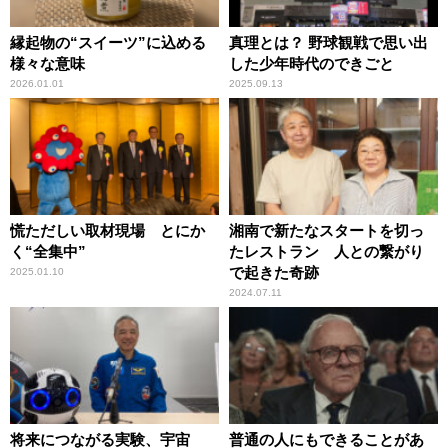
縁起物の“スイーツ”に込める
真理とは？ 野球観戦で思い出
様々な意味
した少年時代のできごと
2026.01.01
2025.09.13
慌ただしい取材現場 とにか
湘南で新たなスタートを切っ
く“全集中”
たレストラン 人との繋がり
で起きた奇跡
2025.01.10
2024.07.11
将来につながる実験、宇宙
普通の人にもできることがあ