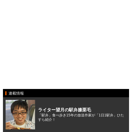
連載情報
ライター望月の駅弁膝栗毛
「駅弁」食べ歩き15年の放送作家が「1日1駅弁」ひた
すら紹介！