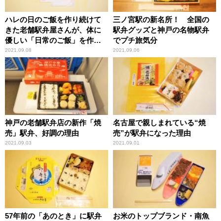
ハレの日のご飯を作り続けて
三ノ宮駅の新名所！ 全国の
きた老舗駅弁屋さんが、体に
駅弁グッズと神戸の名物駅弁
優しい「日常のご飯」を作っ
でプチ旅気分
てみた！
2021.09.08
2021.09.06
神戸の老舗駅弁店の新作「焼
名古屋で親しまれている“焼
売」駅弁、好調の理由
売”が駅弁になった理由
2021.09.03
2021.09.01
57年前の「あのとき」に駅弁
お米のトップブランド・南魚