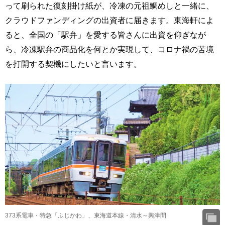
って刷られた復刻掛け紙が、冷凍の元祖鯛めしと一緒に、
クラウドファンディングの出資者に届きます。東海軒によ
ると、全国の「駅弁」を愛する皆さんに出資を仰ぎなが
ら、冷凍駅弁の商品化を何とか実現して、コロナ禍の苦境
を打開する契機にしたいと言います。
373系電車・特急「ふじかわ」、東海道本線・清水～興津間