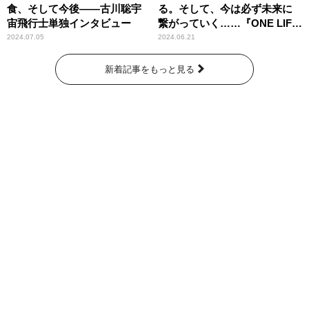
食、そして今後――古川聡宇
る。そして、今は必ず未来に
宙飛行士単独インタビュー
繋がっていく……『ONE LIFE
奇跡が繋いだ6000の命』
2024.07.05
2024.06.21
新着記事をもっと見る