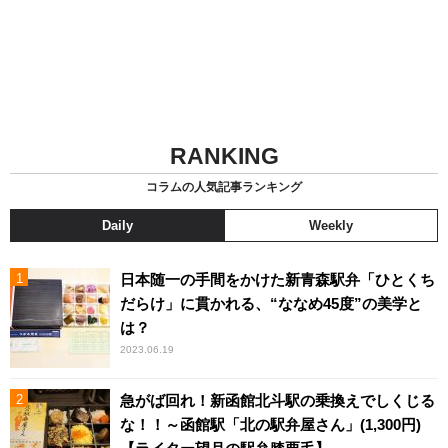
RANKING
コラムの人気記事ランキング
Daily
Weekly
日本随一の手間をかけた新青森駅弁「ひとくち
だらけ」に貫かれる、“ななめ45度”の美学と
は？
2023.06.19
急がば回れ！新函館北斗駅の乗換えでしくじる
な！！～函館駅「北の駅弁屋さん」(1,300円)