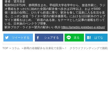
著者：望月崇史
昭和50(1975)年、静岡県生まれ。早稲田大学在学中から、放送作家に。ラジ
オ番組をきっかけに始めた全国の駅弁食べ歩きは15年以上、およそ5000
個！放送の合間に、ひたすら鉄道に乗り、駅弁を食して温泉に入る生活を送
る。ニッポン放送「ライター望月の駅弁膝栗毛」における1日1駅弁のウェブ
サイト連載をはじめ、「鉄道のある旅」をテーマとした記事の連載を行って
いる。日本旅のペンクラブ理事。
駅弁ブログ・ライター望月の駅弁いい気分
https://ameblo.jp/ekiben-e-kibun/
ツイートする
シェアする
送る
はてな
TOP
コラム
静岡の名物駅弁を冷凍化で全国へ！ クラウドファンディングで挑戦