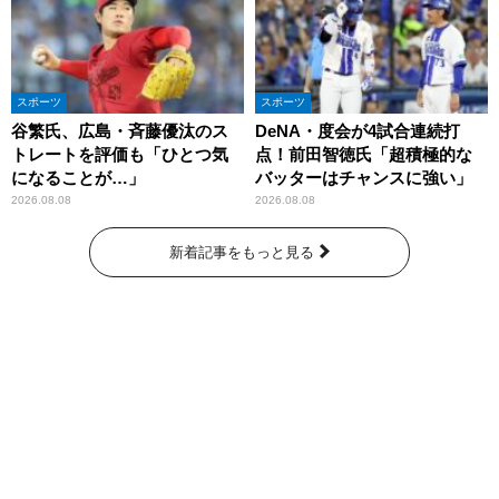
スポーツ
スポーツ
谷繁氏、広島・斉藤優汰のス
DeNA・度会が4試合連続打
トレートを評価も「ひとつ気
点！前田智徳氏「超積極的な
になることが…」
バッターはチャンスに強い」
2026.08.08
2026.08.08
新着記事をもっと見る