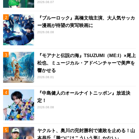
2026.08.07
『ブルーロック』高橋文哉主演、大人気サッカ
ー漫画が待望の実写映画に
2026.08.08
『モアナと伝説の海』TSUZUMI（ME:I）×尾上
松也、ミュージカル・アドベンチャーで美声を
響かせる
2026.08.01
『中島健人のオールナイトニッポン』放送決
定！
2026.08.08
ヤクルト、奥川の完封勝利で連敗を止める！山
本昌氏「勝つにはこういう形しかない」