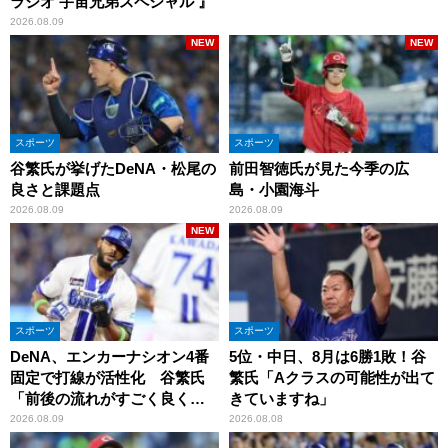
ラジオ 宇宙兄弟スペシャル 』
2026.08.09
NEW
NEW
スポーツ
スポーツ
谷繁氏が挙げたDeNA・松尾の
前田智徳氏が見た今季の広
良さと課題点
島・小園海斗
2026.08.09
2026.08.09
NEW
スポーツ
スポーツ
DeNA、エンカーナシオン4番
5位・中日、8月は6勝1敗！谷
固定で打線が活性化 谷繁氏
繁氏「Aクラスの可能性が出て
「前後の流れがすごく良くな
きていますね」
りましたね」
2026.08.09
2026.08.08