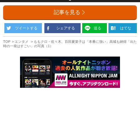
記事を見る
ツイートする
シェアする
送る
はてな
TOP
エンタメ
ももクロ・佐々木、百田夏菜子は「本番に強い」高城も納得「出た
時の一発はすごい」の写真（1）