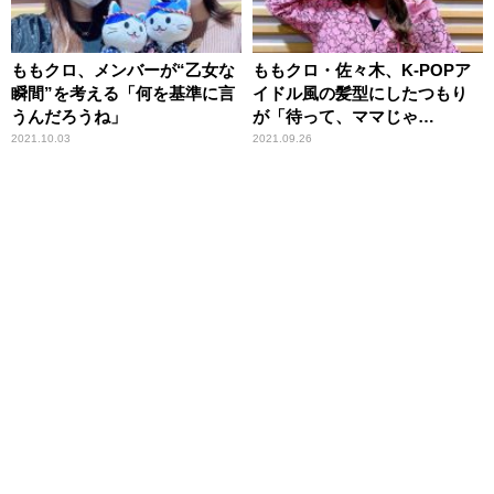
ももクロ、メンバーが“乙女な
ももクロ・佐々木、K-POPア
瞬間”を考える「何を基準に言
イドル風の髪型にしたつもり
うんだろうね」
が「待って、ママじゃ
ん……」
2021.10.03
2021.09.26