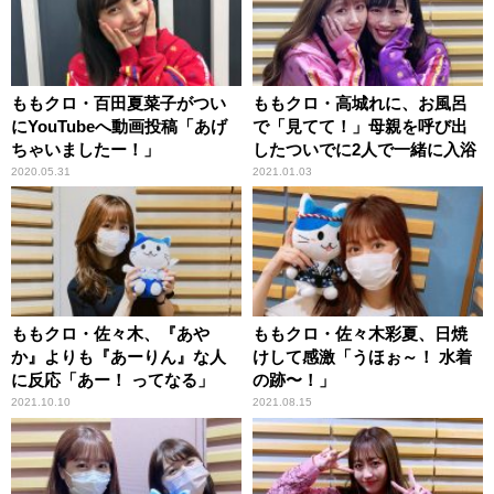
ももクロ・百田夏菜子がつい
ももクロ・高城れに、お風呂
にYouTubeへ動画投稿「あげ
で「見てて！」母親を呼び出
ちゃいましたー！」
したついでに2人で一緒に入浴
2020.05.31
2021.01.03
ももクロ・佐々木、『あや
ももクロ・佐々木彩夏、日焼
か』よりも『あーりん』な人
けして感激「うほぉ～！ 水着
に反応「あー！ ってなる」
の跡〜！」
2021.10.10
2021.08.15