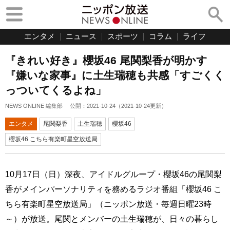
エンタメ
ニュース
スポーツ
コラム
ライフ
『きれい好き』櫻坂46 尾関梨香が明かす
『嫌いな家事』に土生瑞穂も共感「すごくく
っついてくるよね」
NEWS ONLINE 編集部
公開：
2021-10-24
（
2021-10-24
更新）
エンタメ
尾関梨香
土生瑞穂
櫻坂46
櫻坂46 こちら有楽町星空放送局
10月17日（日）深夜、アイドルグループ・櫻坂46の尾関梨
香がメインパーソナリティを務めるラジオ番組「櫻坂46 こ
ちら有楽町星空放送局」（ニッポン放送・毎週日曜23時
～）が放送。尾関とメンバーの土生瑞穂が、日々の暮らし