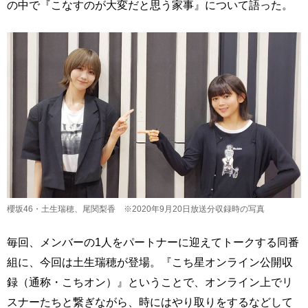
の中で『こなすのが大変だと思う家事』について語った。
櫻坂46・土生瑞穂、尾関梨香 ※2020年9月20日放送分収録時の写真
毎回、メンバーの1人をパートナーに迎えてトークする同番
組に、今回は土生瑞穂が登場。『こち星オンライン公開収
録（通称・こちオン）』ということで、オンライン上でリ
スナーたちと繋ぎながら、時にはやり取りをするなどして