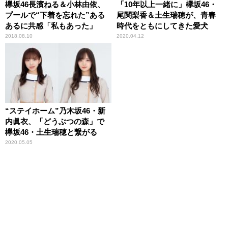
欅坂46長濱ねる＆小林由依、
「10年以上一緒に」欅坂46・
プールで“下着を忘れた”ある
尾関梨香＆土生瑞穂が、青春
あるに共感「私もあった」
時代をともにしてきた愛犬
2018.08.10
2020.04.12
“ステイホーム”乃木坂46・新
内眞衣、「どうぶつの森」で
欅坂46・土生瑞穂と繋がる
2020.05.05