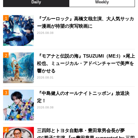
Daily
Weekly
『ブルーロック』高橋文哉主演、大人気サッカ
ー漫画が待望の実写映画に
2026.08.08
『モアナと伝説の海』TSUZUMI（ME:I）×尾上
松也、ミュージカル・アドベンチャーで美声を
響かせる
2026.08.01
『中島健人のオールナイトニッポン』放送決
定！
2026.08.08
三四郎とトヨタ自動車・豊田章男会長が夢
の“親子”共演 『vs豊田章男 supported by 三四