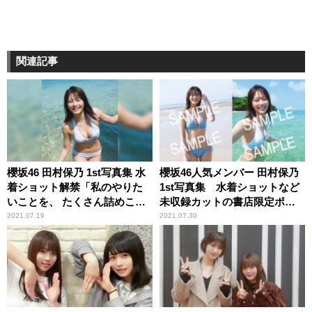
関連記事
櫻坂46 田村保乃 1st写真集 水
櫻坂46人気メンバー 田村保乃
着ショット解禁「私のやりた
1st写真集 水着ショットなど
いことを、 たくさん詰めこん
未収録カットの書店限定ポス
でもらいました」
トカード10種解禁
2021.07.19
2021.07.30