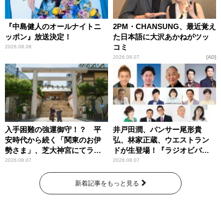
『中島健人のオールナイトニ
2PM・CHANSUNG、最近覚え
ッポン』放送決定！
た日本語に大沢あかねがツッ
コミ
2026.08.08
2026.08.07
AD
入手困難の強運御守！？ 平
井戸田潤、パンサー尾形貴
安時代から続く「関東のお伊
弘、林家正蔵、ウエストラン
勢さま」、芝大神宮にてラン
ドが生登場！『ラジオビバリ
パンプスが合格祈願！
ー昼ズ』
2026.08.07
2026.08.07
新着記事をもっと見る