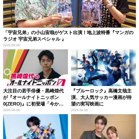
「宇宙兄弟」の小山宙哉がゲスト出演！地上波特番『マンガの
ラジオ 宇宙兄弟スペシャル 』
2026.08.09
大注目の若手俳優・黒崎煌代
『ブルーロック』高橋文哉主
が『オールナイトニッポン
演、大人気サッカー漫画が待
0(ZERO)』に初登場「今から
望の実写映画に
とてもワクワクしておりま
2026.08.08
2026.08.08
す！」