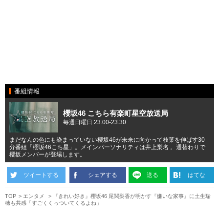
番組情報
櫻坂46 こちら有楽町星空放送局
毎週日曜日 23:00-23:30
まだなんの色にも染まっていない櫻坂46が未来に向かって枝葉を伸ばす30
分番組「櫻坂46こち星」。メインパーソナリティは井上梨名 。週替わりで
櫻坂メンバーが登場します。
ツイートする
シェアする
送る
はてな
TOP
エンタメ
『きれい好き』櫻坂46 尾関梨香が明かす『嫌いな家事』に土生瑞
穂も共感「すごくくっついてくるよね」