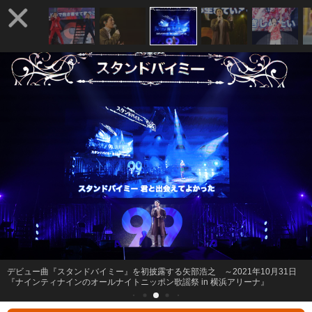
デビュー曲『スタンドバイミー』を初披露する矢部浩之 ～2021年10月31日
『ナインティナインのオールナイトニッポン歌謡祭 in 横浜アリーナ』