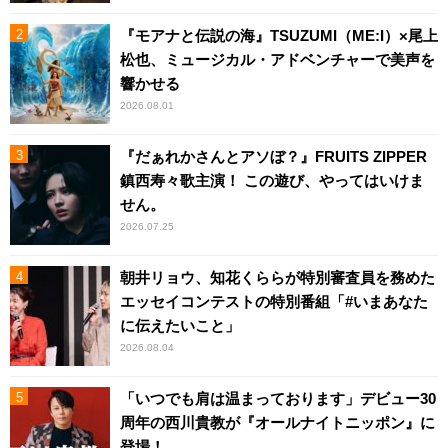
『モアナと伝説の海』TSUZUMI（ME:I）×尾上
松也、ミュージカル・アドベンチャーで美声を
響かせる
2026.08.01
『だぁれかさんとアソぼ？』FRUITS ZIPPER
鎮西寿々歌主演！ この遊び、やってはいけま
せん。
2026.07.25
朝井リョウ、知花くららが特別審査員を務めた
エッセイコンテストの特別番組「#いまあなた
に伝えたいこと」
2026.08.04
「いつでも肩は温まっております」デビュー30
周年の西川貴教が『オールナイトニッポン』に
登場！