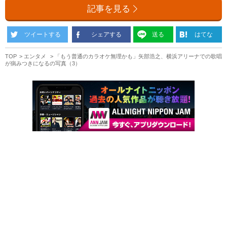
記事を見る
ツイートする
シェアする
送る
はてな
TOP
エンタメ
「もう普通のカラオケ無理かも」矢部浩之、横浜アリーナでの歌唱
が病みつきになるの写真（3）