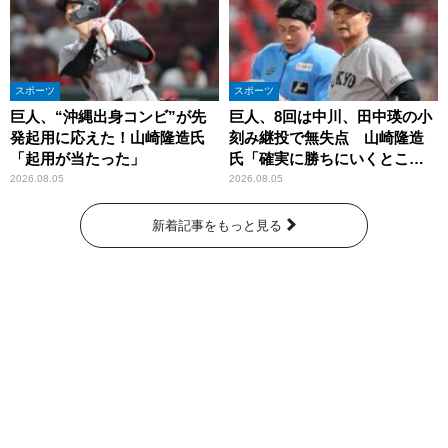
スポーツ
スポーツ
巨人、“沖縄出身コンビ”が先
巨人、8回は中川、田中瑛の小
発起用に応えた！山崎隆造氏
刻み継投で無失点 山崎隆造
「起用が当たった」
氏「確実に勝ちにいくとこ
ろ」
2026.08.05
2026.08.05
新着記事をもっと見る