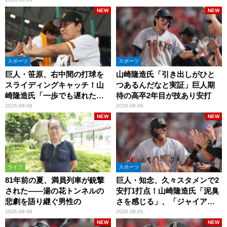
NEW
NEW
スポーツ
スポーツ
巨人・笹原、右中間の打球を
山崎隆造氏「引き出しがひと
スライディングキャッチ！山
つあるんだなと実証」巨人期
崎隆造氏「一歩でも遅れた
待の高卒2年目が技あり安打
ら…」
2026.08.06
2026.08.06
NEW
NEW
ライフ
スポーツ
81年前の夏、満員列車が銃撃
巨人・知念、久々スタメンで2
された――湯の花トンネルの
安打1打点！山崎隆造氏「泥臭
悲劇を語り継ぐ男性の
さを感じる」、「ジャイアン
ツには少ないタイプ」
2026.08.06
2026.08.05
NEW
NEW