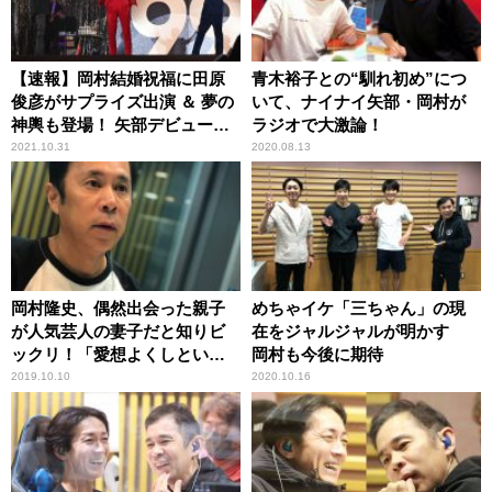
【速報】岡村結婚祝福に田原
青木裕子との“馴れ初め”につ
俊彦がサプライズ出演 ＆ 夢の
いて、ナイナイ矢部・岡村が
神輿も登場！ 矢部デビュー曲
ラジオで大激論！
も初生歌唱『ナインティナイ
2021.10.31
2020.08.13
ンのオールナイトニッポン歌
謡祭 in 横浜アリーナ』
岡村隆史、偶然出会った親子
めちゃイケ「三ちゃん」の現
が人気芸人の妻子だと知りビ
在をジャルジャルが明かす
ックリ！「愛想よくしといて
岡村も今後に期待
良かった」
2019.10.10
2020.10.16