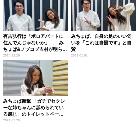
有吉弘行は「ボロアパートに
みちょぱ、自身の足のいい匂
住んでんじゃないか」……み
いを「これは自慢です」と自
ちょぱ&ノブコブ吉村が明らか
賛
にするその生態
2020.12.26
2021.01.01
みちょぱ衝撃 「ガチでセクシ
ーな姉ちゃんに舐められてい
る感じ」のトイレットペーパ
ーイラストを目にして
2021.02.20