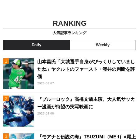
RANKING
人気記事ランキング
Daily
Weekly
山本昌氏「大城選手自身がびっくりしていまし
たね」ヤクルトのファースト・澤井の判断を評
価
2026.08.07
『ブルーロック』高橋文哉主演、大人気サッカ
ー漫画が待望の実写映画に
2026.08.08
『モアナと伝説の海』TSUZUMI（ME:I）×尾上