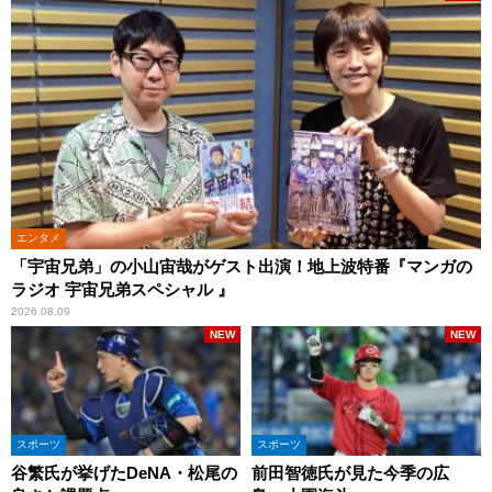
エンタメ
「宇宙兄弟」の小山宙哉がゲスト出演！地上波特番『マンガの
ラジオ 宇宙兄弟スペシャル 』
2026.08.09
NEW
NEW
スポーツ
スポーツ
谷繁氏が挙げたDeNA・松尾の
前田智徳氏が見た今季の広