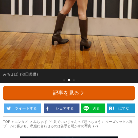
みちょぱ（池田美優）
記事を見る
ツイートする
シェアする
送る
はてな
TOP
エンタメ
みちょぱ「生足でいいじゃんって思っちゃう」 ルーズソックス再
ブームに喜ぶも、私服に合わせるのは苦手と明かすの写真（2）