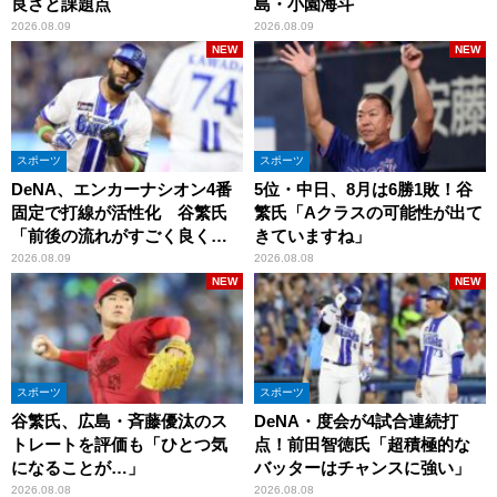
良さと課題点
島・小園海斗
2026.08.09
2026.08.09
NEW
NEW
スポーツ
スポーツ
DeNA、エンカーナシオン4番
5位・中日、8月は6勝1敗！谷
固定で打線が活性化 谷繁氏
繁氏「Aクラスの可能性が出て
「前後の流れがすごく良くな
きていますね」
りましたね」
2026.08.09
2026.08.08
NEW
NEW
スポーツ
スポーツ
谷繁氏、広島・斉藤優汰のス
DeNA・度会が4試合連続打
トレートを評価も「ひとつ気
点！前田智徳氏「超積極的な
になることが…」
バッターはチャンスに強い」
2026.08.08
2026.08.08