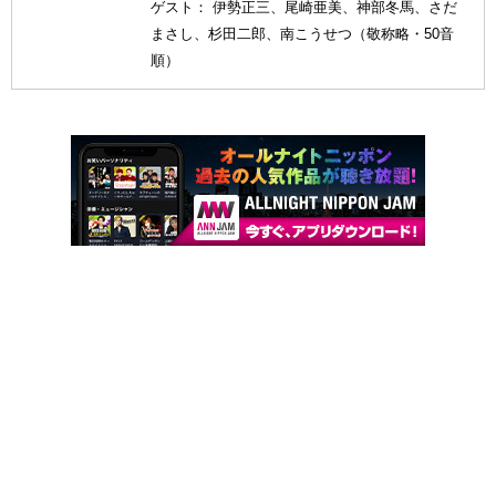
ゲスト： 伊勢正三、尾崎亜美、神部冬馬、さだ
まさし、杉田二郎、南こうせつ（敬称略・50音
順）