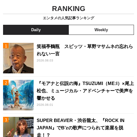
RANKING
エンタメの人気記事ランキング
Daily
Weekly
笑福亭鶴瓶 スピッツ・草野マサムネの忘れら
れない一言
2026.08.03
『モアナと伝説の海』TSUZUMI（ME:I）×尾上
松也、ミュージカル・アドベンチャーで美声を
響かせる
2026.08.01
SUPER BEAVER・渋谷龍太、『ROCK IN
JAPAN』でB’zの歌声につられて楽屋を脱
走！？