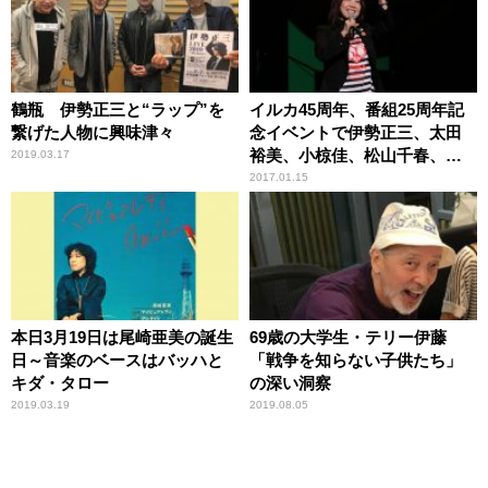
鶴瓶 伊勢正三と“ラップ”を
イルカ45周年、番組25周年記
繋げた人物に興味津々
念イベントで伊勢正三、太田
裕美、小椋佳、松山千春、小
2019.03.17
田和正、南こうせつがお祝い
2017.01.15
本日3月19日は尾崎亜美の誕生
69歳の大学生・テリー伊藤
日～音楽のベースはバッハと
「戦争を知らない子供たち」
キダ・タロー
の深い洞察
2019.03.19
2019.08.05