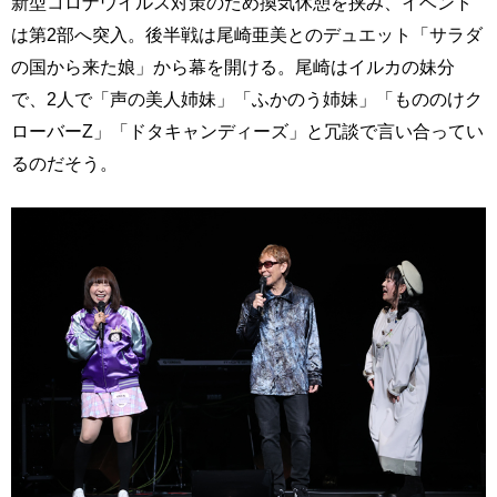
新型コロナウイルス対策のため換気休憩を挟み、イベント
は第2部へ突入。後半戦は尾崎亜美とのデュエット「サラダ
の国から来た娘」から幕を開ける。尾崎はイルカの妹分
で、2人で「声の美人姉妹」「ふかのう姉妹」「もののけク
ローバーZ」「ドタキャンディーズ」と冗談で言い合ってい
るのだそう。