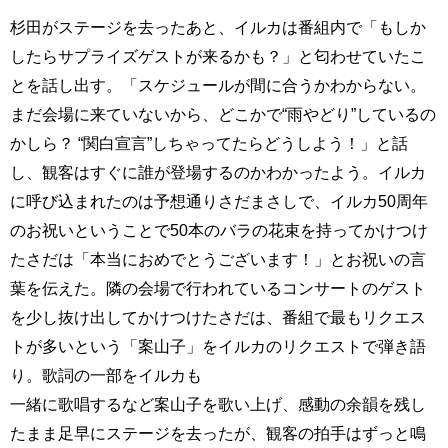
杉田がステージを去ったあと、イルカは番組内で「もしか
したらサプライズゲストが来るかも？」と匂わせていたこ
とを話し出す。「スケジュールが間に合うかわからない。
まだ会場に来ていないから、どこかで“雨やどり”しているの
かしら？ “関白宣言”しちゃってたらどうしよう！」と話
し、観客はすぐに誰が登場するのかわかったよう。イルカ
に呼び込まれたのは予想通りさだまさしで、イルカ50周年
のお祝いということで50本のバラの花束を持ってかけつけ
たさだは「本当におめでとうございます！」とお祝いの言
葉を伝えた。隣の会場で行われているコンサートのゲスト
を少し抜け出してかけつけたさだは、番組で最もリクエス
トが多いという「案山子」をイルカのリクエストで弾き語
り。歌詞の一部をイルカも
一緒に歌唱するなど案山子を歌い上げ、感動の余韻を残し
たまま足早にステージを去ったが、観客の拍手はずっと鳴