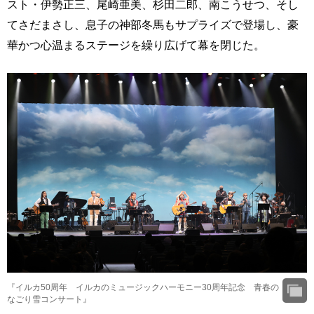
スト・伊勢正三、尾崎亜美、杉田二郎、南こうせつ、そし
てさだまさし、息子の神部冬馬もサプライズで登場し、豪
華かつ心温まるステージを繰り広げて幕を閉じた。
『イルカ50周年 イルカのミュージックハーモニー30周年記念 青春の
なごり雪コンサート』