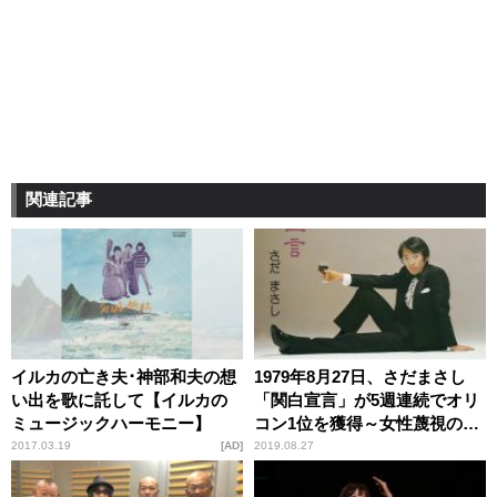
関連記事
イルカの亡き夫･神部和夫の想
1979年8月27日、さだまさし
い出を歌に託して【イルカの
「関白宣言」が5週連続でオリ
ミュージックハーモニー】
コン1位を獲得～女性蔑視の歌
なのか？
2017.03.19
AD
2019.08.27