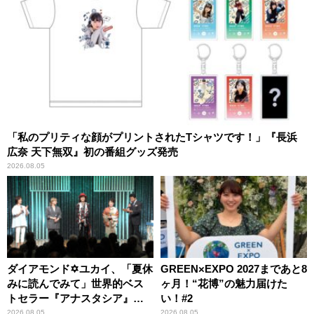
「私のプリティな顔がプリントされたTシャツです！」『長浜
広奈 天下無双』初の番組グッズ発売
2026.08.05
ダイアモンド✡ユカイ、「夏休
GREEN×EXPO 2027まであと8
みに読んでみて」世界的ベス
ヶ月！“花博”の魅力届けた
トセラー『アナスタシア』を
い！#2
紹介
2026.08.05
2026.08.05