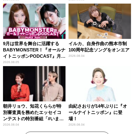
9月は世界を舞台に活躍する
イルカ、自身作曲の熊本市制
BABYMONSTER！『オールナ
100周年記念ソングをオンエア
イトニッポンPODCAST』月替
2026.08.04
わりパーソナリティ
2026.08.05
朝井リョウ、知花くららが特
由紀さおりが14年ぶりに『オ
別審査員を務めたエッセイコ
ールナイトニッポン』に登
ンテストの特別番組「#いまあ
場！
なたに伝えたいこと」
2026.08.04
2026.08.04