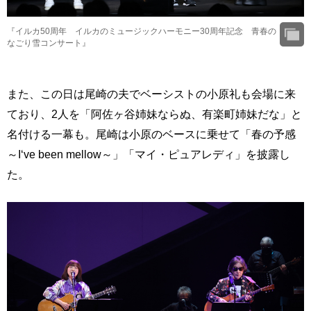
『イルカ50周年 イルカのミュージックハーモニー30周年記念 青春の
なごり雪コンサート』
また、この日は尾崎の夫でベーシストの小原礼も会場に来
ており、2人を「阿佐ヶ谷姉妹ならぬ、有楽町姉妹だな」と
名付ける一幕も。尾崎は小原のベースに乗せて「春の予感
～I‘ve been mellow～」「マイ・ピュアレディ」を披露し
た。