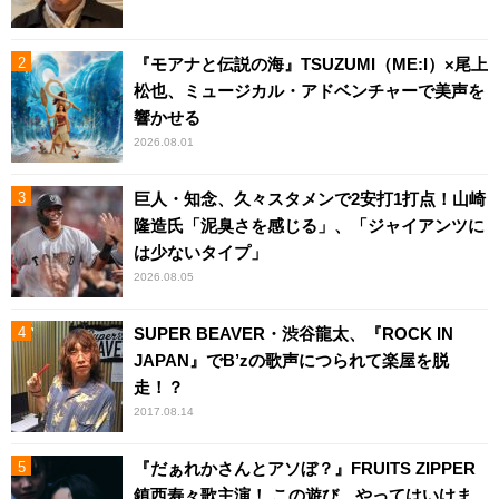
『モアナと伝説の海』TSUZUMI（ME:I）×尾上
松也、ミュージカル・アドベンチャーで美声を
響かせる
2026.08.01
巨人・知念、久々スタメンで2安打1打点！山崎
隆造氏「泥臭さを感じる」、「ジャイアンツに
は少ないタイプ」
2026.08.05
SUPER BEAVER・渋谷龍太、『ROCK IN
JAPAN』でB’zの歌声につられて楽屋を脱
走！？
2017.08.14
『だぁれかさんとアソぼ？』FRUITS ZIPPER
鎮西寿々歌主演！ この遊び、やってはいけま