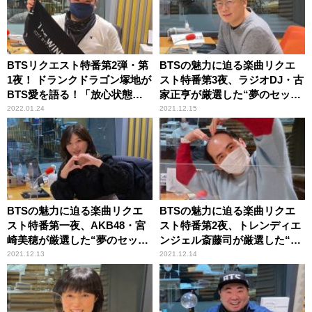
BTSリクエスト特番第2弾・第
BTSの魅力に迫る楽曲リクエ
1夜！ ドランクドラゴン塚地が
スト特番第3夜、ラジオDJ・古
BTS愛を語る！「放心状態に
家正亨が厳選した“夢のセット
なりましたね」
リスト”を披露
2022.01.24
2021.12.15
BTSの魅力に迫る楽曲リクエ
BTSの魅力に迫る楽曲リクエ
スト特番第一夜、AKB48・宮
スト特番第2夜、トレンディエ
崎美穂が厳選した“夢のセット
ンジェル斎藤司が厳選した“夢
リスト”を披露
のセットリスト”を披露
2021.12.13
2021.12.14