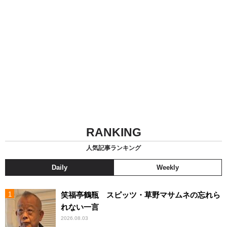
RANKING
人気記事ランキング
Daily
Weekly
笑福亭鶴瓶 スピッツ・草野マサムネの忘れら
れない一言
2026.08.03