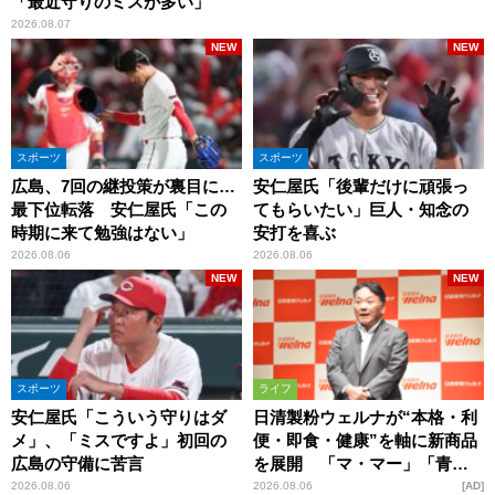
「最近守りのミスが多い」
2026.08.07
NEW
NEW
スポーツ
スポーツ
広島、7回の継投策が裏目に…
安仁屋氏「後輩だけに頑張っ
最下位転落 安仁屋氏「この
てもらいたい」巨人・知念の
時期に来て勉強はない」
安打を喜ぶ
2026.08.06
2026.08.06
NEW
NEW
スポーツ
ライフ
安仁屋氏「こういう守りはダ
日清製粉ウェルナが“本格・利
メ」、「ミスですよ」初回の
便・即食・健康”を軸に新商品
広島の守備に苦言
を展開 「マ・マー」「青の
洞窟」ブランドを強化
2026.08.06
2026.08.06
AD