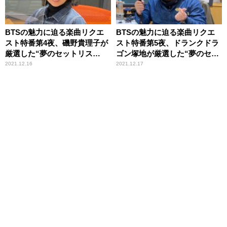
BTSの魅力に迫る楽曲リクエ
BTSの魅力に迫る楽曲リクエ
スト特番第4夜、磯野貴理子が
スト特番第5夜、ドランクドラ
厳選した“夢のセットリス
ゴン塚地が厳選した“夢のセッ
ト”を披露
トリスト”を披露
2021.12.16
2021.12.17