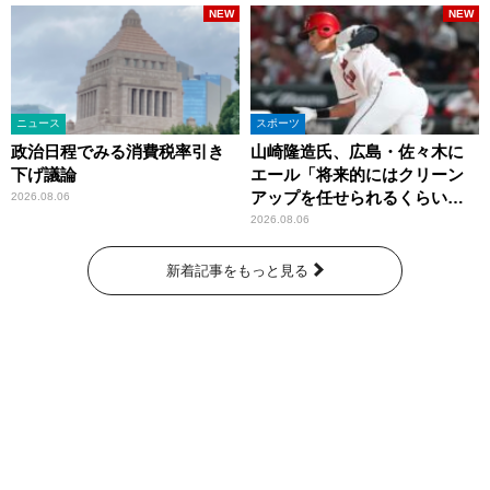
NEW
NEW
ニュース
スポーツ
政治日程でみる消費税率引き
山崎隆造氏、広島・佐々木に
下げ議論
エール「将来的にはクリーン
アップを任せられるくらいま
2026.08.06
では成長して」
2026.08.06
新着記事をもっと見る