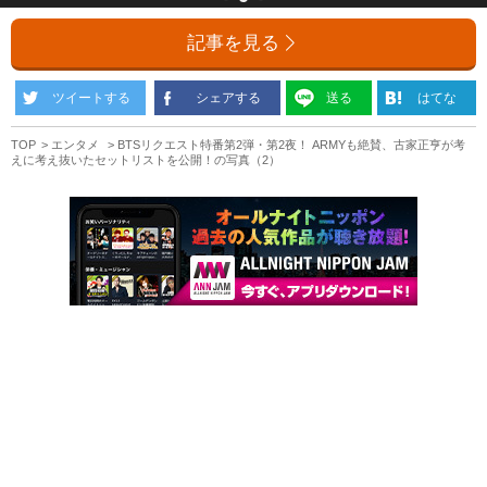
記事を見る
ツイートする
シェアする
送る
はてな
TOP
エンタメ
BTSリクエスト特番第2弾・第2夜！ ARMYも絶賛、古家正亨が考
えに考え抜いたセットリストを公開！の写真（2）