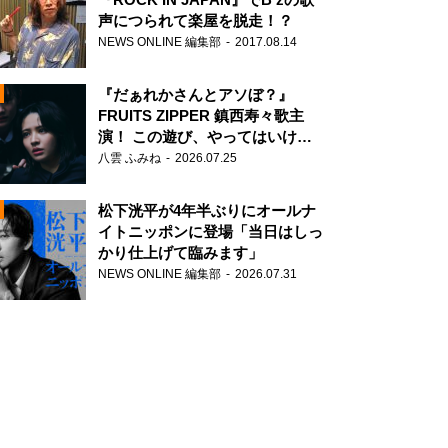
声につられて楽屋を脱走！？
NEWS ONLINE 編集部
2017.08.14
『だぁれかさんとアソぼ？』
FRUITS ZIPPER 鎮西寿々歌主
演！ この遊び、やってはいけま
せん。
八雲 ふみね
2026.07.25
N
松下洸平が4年半ぶりにオールナ
イトニッポンに登場「当日はしっ
かり仕上げて臨みます」
NEWS ONLINE 編集部
2026.07.31
N