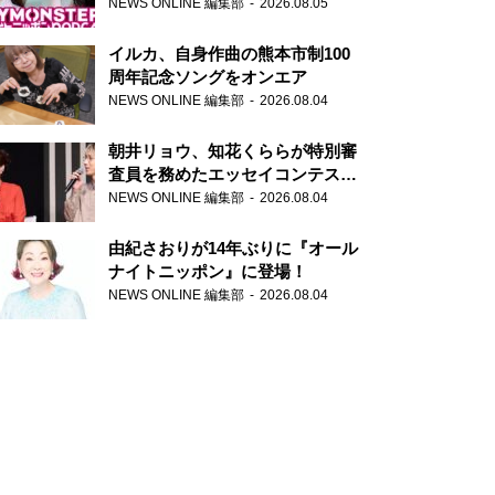
トニッポンPODCAST』月替わり
NEWS ONLINE 編集部
2026.08.05
パーソナリティ
イルカ、自身作曲の熊本市制100
周年記念ソングをオンエア
NEWS ONLINE 編集部
2026.08.04
朝井リョウ、知花くららが特別審
査員を務めたエッセイコンテスト
の特別番組「#いまあなたに伝え
NEWS ONLINE 編集部
2026.08.04
たいこと」
由紀さおりが14年ぶりに『オール
ナイトニッポン』に登場！
NEWS ONLINE 編集部
2026.08.04