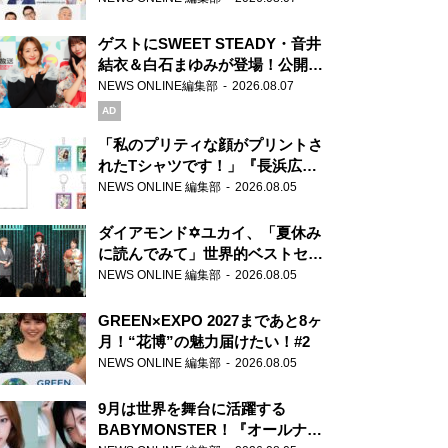
ゲストにSWEET STEADY・音井
結衣＆白石まゆみが登場！公開収
録で素顔全開！
NEWS ONLINE編集部
2026.08.07
AD
「私のプリティな顔がプリントさ
れたTシャツです！」『長浜広奈
天下無双』初の番組グッズ発売
NEWS ONLINE 編集部
2026.08.05
ダイアモンド✡ユカイ、「夏休み
に読んでみて」世界的ベストセラ
ー『アナスタシア』を紹介
NEWS ONLINE 編集部
2026.08.05
GREEN×EXPO 2027まであと8ヶ
月！“花博”の魅力届けたい！#2
NEWS ONLINE 編集部
2026.08.05
9月は世界を舞台に活躍する
BABYMONSTER！『オールナイ