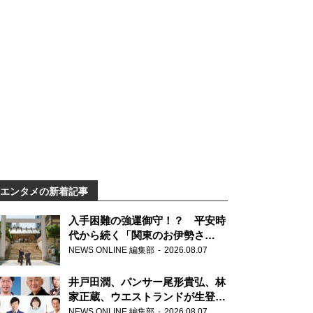
エンタメの新着記事
入手困難の強運御守！？ 平安時
代から続く「関東のお伊勢さ
ま」、芝大神宮にてランパンプス
NEWS ONLINE 編集部
2026.08.07
が合格祈願！
井戸田潤、パンサー尾形貴弘、林
家正蔵、ウエストランドが生登
場！『ラジオビバリー昼ズ』
NEWS ONLINE 編集部
2026.08.07