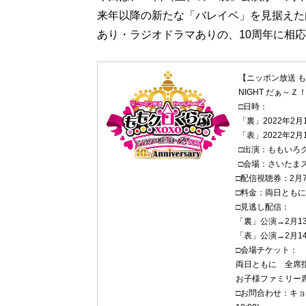
来年以降の新たな「バレイベ」を見据えた
あり・ラジオドラマありの、10周年に相
【ニッポン放送 も
NIGHT だぁ～Ｚ！
□日時：
「裏」2022年2月1
「表」2022年2月13
□出演：ももいろ
□会場：さいたま
□配信視聴券：2月
□料金：両日ともに
□見逃し配信：
「裏」公演→2月1
「表」公演→2月1
□会場チケット：
両日ともに 全席指
お子様ファミリー席
□お問合わせ：キョード