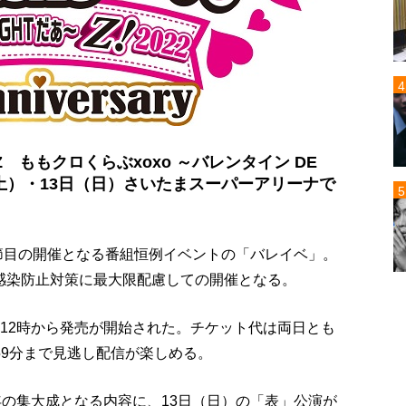
ももクロくらぶxoxo ～バレンタイン DE
2日（土）・13日（日）さいたまスーパーアリーナで
の節目の開催となる番組恒例イベントの「バレイベ」。
感染防止対策に最大限配慮しての開催となる。
昼12時から発売が開始された。チケット代は両日とも
時59分まで見逃し配信が楽しめる。
年の集大成となる内容に、13日（日）の「表」公演が