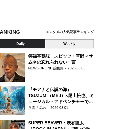
ANKING
エンタメの人気記事ランキング
Daily
Weekly
笑福亭鶴瓶 スピッツ・草野マサ
ムネの忘れられない一言
NEWS ONLINE 編集部
2026.08.03
N
『モアナと伝説の海』
TSUZUMI（ME:I）×尾上松也、ミ
ュージカル・アドベンチャーで美
声を響かせる
八雲 ふみね
2026.08.01
SUPER BEAVER・渋谷龍太、
『ROCK IN JAPAN』でB’zの歌