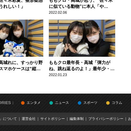
佐々木彩夏、整形疑惑
ももクロ・高城が思う、“佐々木
うれしい！」
に似ている動物”に本人「や
だ！」「ぜんぜん違う！」
2022.02.06
高城れに、すっかり野
ももクロ最年長・高城「弾力が
スマホケースは“縦じ
ね、跳ね返るのよ！」最年少・
佐々木彩夏の肌弾力に興奮
2022.01.23
ORIES：
エンタメ
ニュース
スポーツ
コラム
E」について
運営会社
サイトポリシー
編集体制
プライバシーポリシー