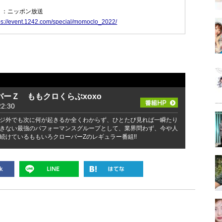
 ：ニッポン放送
ps://event.1242.com/special/momoclo_2022/
ーＺ ももクロくらぶxoxo
2:30
ジ外でも次に何が起きるか全くわからず、ひとたび見れば一瞬たり
きない最強のパフォーマンスグループとして、業界問わず、今や人
続けているももいろクローバーZのレギュラー番組!!