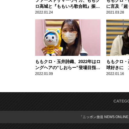
ファーストサマーウイカ、ももク
ももクロ・
ロ高城と『ももいろ歌合戦』振り
に言及「超
返る「一緒にエビ反りジャンプで
2022.01.24
2021.03.28
年越しした後……」
ももクロ・玉井詩織、2022年はロ
ももクロ・
ングヘアの“しおらー”登場目指す
球好きに 
「時代を創るでしょ！」
ま”の“8番”
2022.01.09
2022.01.16
CATEG
「ニッポン放送 NEWS ONLIN