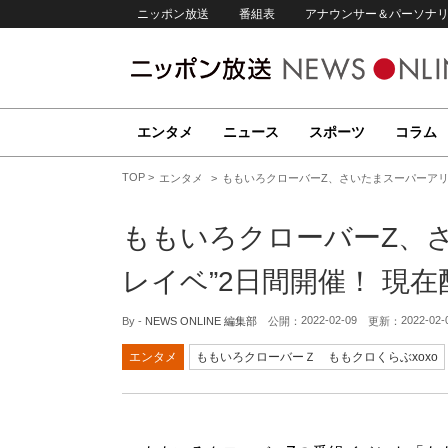
ニッポン放送
番組表
アナウンサー＆パーソナ
エンタメ
ニュース
スポーツ
コラム
TOP
エンタメ
ももいろクローバーZ、さいたまスーパーアリ
ももいろクローバーZ、
レイベ”2日間開催！ 現
2022-02-09
2022-02-
By -
NEWS ONLINE 編集部
公開：
更新：
エンタメ
ももいろクローバーＺ ももクロくらぶxoxo