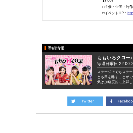
18:00)
□主催・企画・制作
□イベントHP：
htt
番組情報
ももいろクローバ
毎週日曜日 22:00-2
ステージ上でもステー
とも目を離すことがで
気は加速度的に上昇し