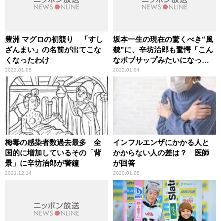
豊洲 マグロの初競り 「すし
坂本一生の現在の驚くべき“風
ざんまい」の名前が出てこな
貌”に、辛坊治郎も驚愕「こん
くなったわけ
なボブサップみたいになって
いるとは」
2022.01.05
2022.01.04
梅毒の感染者数過去最多 全
インフルエンザにかかる人と
国的に増加しているその「背
かからない人の差は？ 医師
景」に辛坊治郎が警鐘
が回答
2021.12.14
2020.01.08