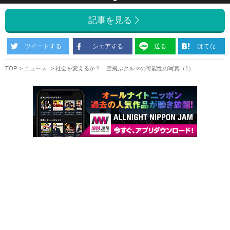
記事を見る
ツイートする
シェアする
送る
はてな
TOP
ニュース
社会を変えるか？ 空飛ぶクルマの可能性の写真（1）