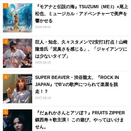
『モアナと伝説の海』TSUZUMI（ME:I）×尾上
松也、ミュージカル・アドベンチャーで美声を
響かせる
2026.08.01
巨人・知念、久々スタメンで2安打1打点！山崎
隆造氏「泥臭さを感じる」、「ジャイアンツに
は少ないタイプ」
2026.08.05
SUPER BEAVER・渋谷龍太、『ROCK IN
JAPAN』でB’zの歌声につられて楽屋を脱
走！？
2017.08.14
『だぁれかさんとアソぼ？』FRUITS ZIPPER
鎮西寿々歌主演！ この遊び、やってはいけま
せん。