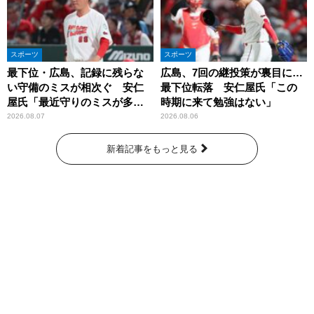
スポーツ
スポーツ
最下位・広島、記録に残らな
広島、7回の継投策が裏目に…
い守備のミスが相次ぐ 安仁
最下位転落 安仁屋氏「この
屋氏「最近守りのミスが多
時期に来て勉強はない」
い」
2026.08.07
2026.08.06
新着記事をもっと見る