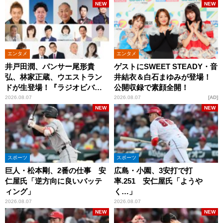
NEW
NEW
エンタメ
エンタメ
井戸田潤、パンサー尾形貴
ゲストにSWEET STEADY・音
弘、林家正蔵、ウエストラン
井結衣＆白石まゆみが登場！
ドが生登場！『ラジオビバリ
公開収録で素顔全開！
ー昼ズ』
2026.08.07
2026.08.07
AD
NEW
NEW
スポーツ
スポーツ
巨人・松本剛、2番の仕事 安
広島・小園、3安打で打
仁屋氏「逆方向に良いバッテ
率.251 安仁屋氏「ようや
ィング」
く…」
2026.08.07
2026.08.07
NEW
NEW