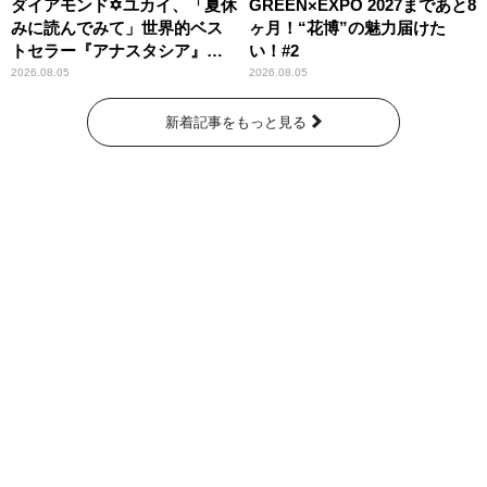
ダイアモンド✡ユカイ、「夏休
GREEN×EXPO 2027まであと8
みに読んでみて」世界的ベス
ヶ月！“花博”の魅力届けた
トセラー『アナスタシア』を
い！#2
紹介
2026.08.05
2026.08.05
新着記事をもっと見る