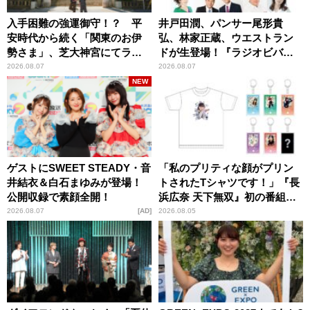
入手困難の強運御守！？ 平
井戸田潤、パンサー尾形貴
安時代から続く「関東のお伊
弘、林家正蔵、ウエストラン
勢さま」、芝大神宮にてラン
ドが生登場！『ラジオビバリ
パンプスが合格祈願！
ー昼ズ』
2026.08.07
2026.08.07
NEW
ゲストにSWEET STEADY・音
「私のプリティな顔がプリン
井結衣＆白石まゆみが登場！
トされたTシャツです！」『長
公開収録で素顔全開！
浜広奈 天下無双』初の番組グ
ッズ発売
2026.08.07
AD
2026.08.05