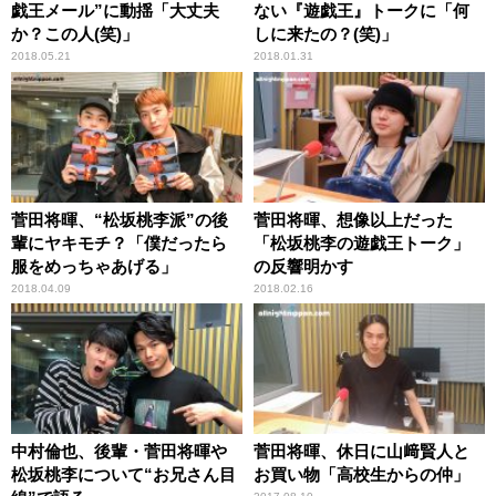
戯王メール”に動揺「大丈夫
ない『遊戯王』トークに「何
か？この人(笑)」
しに来たの？(笑)」
2018.05.21
2018.01.31
菅田将暉、“松坂桃李派”の後
菅田将暉、想像以上だった
輩にヤキモチ？「僕だったら
「松坂桃李の遊戯王トーク」
服をめっちゃあげる」
の反響明かす
2018.04.09
2018.02.16
中村倫也、後輩・菅田将暉や
菅田将暉、休日に山﨑賢人と
松坂桃李について“お兄さん目
お買い物「高校生からの仲」