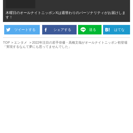
木曜日のオールナイトニッポンXは週替わりのパーソナリティがお届けしま
す！
ツイートする
シェアする
送る
はてな
TOP
エンタメ
2022年注目の若手俳優・高橋文哉がオールナイトニッポン初登場
「実現するなんて夢にも思ってませんでした」