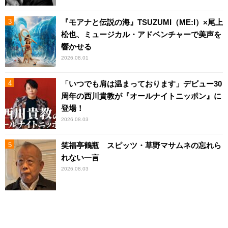
『モアナと伝説の海』TSUZUMI（ME:I）×尾上
松也、ミュージカル・アドベンチャーで美声を
響かせる
2026.08.01
「いつでも肩は温まっております」デビュー30
周年の西川貴教が『オールナイトニッポン』に
登場！
2026.08.03
笑福亭鶴瓶 スピッツ・草野マサムネの忘れら
れない一言
2026.08.03