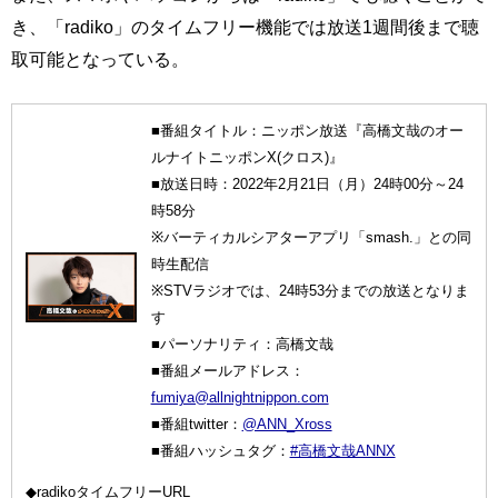
き、「radiko」のタイムフリー機能では放送1週間後まで聴
取可能となっている。
■番組タイトル：ニッポン放送『高橋文哉のオー
ルナイトニッポンX(クロス)』
■放送日時：2022年2月21日（月）24時00分～24
時58分
※バーティカルシアターアプリ「smash.」との同
時生配信
※STVラジオでは、24時53分までの放送となりま
す
■パーソナリティ：高橋文哉
■番組メールアドレス：
fumiya@allnightnippon.com
■番組twitter：
@ANN_Xross
■番組ハッシュタグ：
#高橋文哉ANNX
◆radikoタイムフリーURL