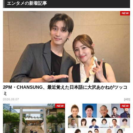
エンタメの新着記事
NEW
2PM・CHANSUNG、最近覚えた日本語に大沢あかねがツッコ
ミ
2026.08.07
AD
NEW
NEW