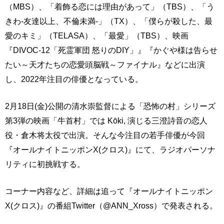
（MBS）、「着飾る恋には理由があって」（TBS）、「う
きわ-友達以上、不倫未満-」（TX）、「僕らが殺した、最
愛のキミ」（TELASA）、「最愛」（TBS）、映画
『DIVOC-12「死霊軍団 怒りのDIY」』『かぐや様は告らせ
たい～天才たちの恋愛頭脳戦～ファイナル』などに出演
し、2022年注目の俳優となっている。
2月18日(金)公開の清水崇監督による「恐怖の村」シリーズ
第3弾の映画「牛首村」では Kōki, 演じる三澄詩音の恋人
役・倉木将太役で出演。そんな今注目の若手俳優が今回
『オールナイトニッポンX(クロス)』にて、ラジオパーソナ
リティに初挑戦する。
コーナー内容など、詳細は追って『オールナイトニッポン
X(クロス)』の番組Twitter（@ANN_Xross）で発表される。