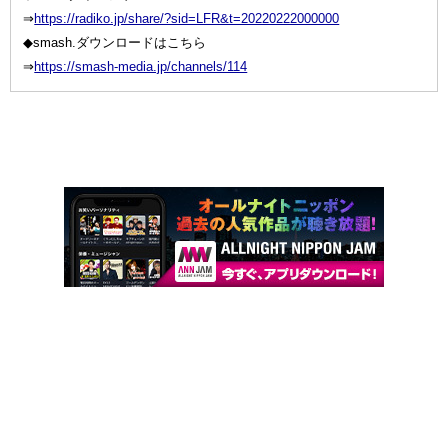
⇒
https://radiko.jp/share/?sid=LFR&t=20220222000000
◆smash.ダウンロードはこちら
⇒
https://smash-media.jp/channels/114