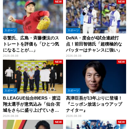
NEW
NEW
スポーツ
スポーツ
谷繁氏、広島・斉藤優汰のス
DeNA・度会が4試合連続打
トレートを評価も「ひとつ気
点！前田智徳氏「超積極的な
になることが…」
バッターはチャンスに強い」
2026.08.08
2026.08.08
NEW
NEW
スポーツ
スポーツ
B.LEAGUE仙台89ERS・渡辺
髙津臣吾が13年ぶりに登場！
翔太選手が意気込み「仙台‧宮
『ニッポン放送ショウアップ
城をさらに盛り上げていきた
ナイター』
いです」
2026.08.08
2026.08.08
NEW
NEW