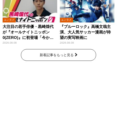
エンタメ
エンタメ
大注目の若手俳優・黒崎煌代
『ブルーロック』高橋文哉主
が『オールナイトニッポン
演、大人気サッカー漫画が待
0(ZERO)』に初登場「今から
望の実写映画に
とてもワクワクしておりま
2026.08.08
2026.08.08
す！」
新着記事をもっと見る