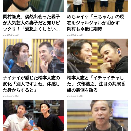
岡村隆史、偶然出会った親子
めちゃイケ「三ちゃん」の現
が人気芸人の妻子だと知りビ
在をジャルジャルが明かす
ックリ！「愛想よくしといて
岡村も今後に期待
良かった」
2019.10.10
2020.10.16
ナイナイが感じた松本人志の
松本人志と「イチャイチャし
変化「別人ですよね。体感し
た」 矢部浩之、注目の共演番
た身からすると」
組の裏側を語る
2021.09.03
2021.03.26