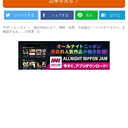
記事を見る
ツイートする
シェアする
送る
はてな
TOP
エンタメ
「誰が決めたの？」岡村・矢部、今話題の『バースデーカラー』を
確認するも……の写真（2）