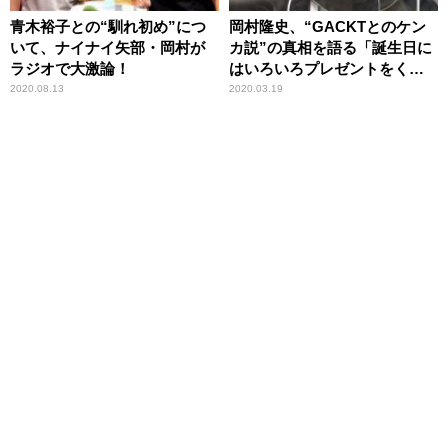
青木裕子との“馴れ初め”につ
岡村隆史、“GACKTとのケン
いて、ナイナイ矢部・岡村が
カ説”の真相を語る「誕生日に
ラジオで大激論！
はいろいろプレゼントをくれ
る」
2020.08.13
2020.03.19