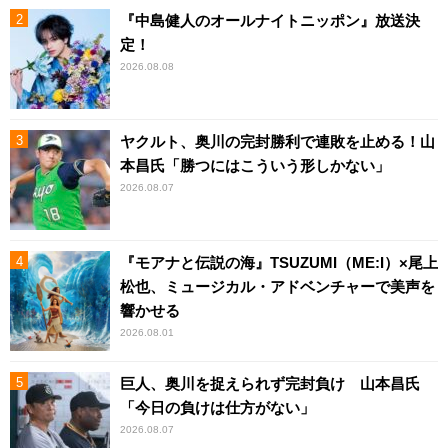
『中島健人のオールナイトニッポン』放送決
定！
2026.08.08
ヤクルト、奥川の完封勝利で連敗を止める！山
本昌氏「勝つにはこういう形しかない」
2026.08.07
『モアナと伝説の海』TSUZUMI（ME:I）×尾上
松也、ミュージカル・アドベンチャーで美声を
響かせる
2026.08.01
巨人、奥川を捉えられず完封負け 山本昌氏
「今日の負けは仕方がない」
2026.08.07