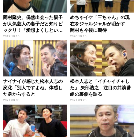
岡村隆史、偶然出会った親子
めちゃイケ「三ちゃん」の現
が人気芸人の妻子だと知りビ
在をジャルジャルが明かす
ックリ！「愛想よくしといて
岡村も今後に期待
良かった」
2019.10.10
2020.10.16
ナイナイが感じた松本人志の
松本人志と「イチャイチャし
変化「別人ですよね。体感し
た」 矢部浩之、注目の共演番
た身からすると」
組の裏側を語る
2021.09.03
2021.03.26