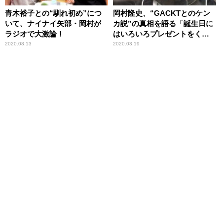
青木裕子との“馴れ初め”につ
岡村隆史、“GACKTとのケン
いて、ナイナイ矢部・岡村が
カ説”の真相を語る「誕生日に
ラジオで大激論！
はいろいろプレゼントをくれ
る」
2020.08.13
2020.03.19