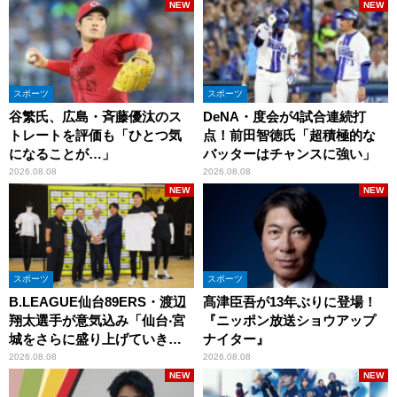
NEW
NEW
スポーツ
スポーツ
谷繁氏、広島・斉藤優汰のス
DeNA・度会が4試合連続打
トレートを評価も「ひとつ気
点！前田智徳氏「超積極的な
になることが…」
バッターはチャンスに強い」
2026.08.08
2026.08.08
NEW
NEW
スポーツ
スポーツ
B.LEAGUE仙台89ERS・渡辺
髙津臣吾が13年ぶりに登場！
翔太選手が意気込み「仙台‧宮
『ニッポン放送ショウアップ
城をさらに盛り上げていきた
ナイター』
いです」
2026.08.08
2026.08.08
NEW
NEW