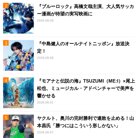
『ブルーロック』高橋文哉主演、大人気サッカ
ー漫画が待望の実写映画に
2026.08.08
『中島健人のオールナイトニッポン』放送決
定！
2026.08.08
『モアナと伝説の海』TSUZUMI（ME:I）×尾上
松也、ミュージカル・アドベンチャーで美声を
響かせる
2026.08.01
ヤクルト、奥川の完封勝利で連敗を止める！山
本昌氏「勝つにはこういう形しかない」
2026.08.07