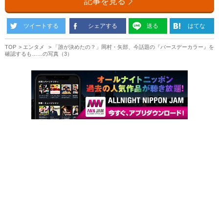
記事を見る
ツイートする
シェアする
送る
はてな
TOP
エンタメ
「誰が決めたの？」岡村・矢部、今話題の『バースデーカラー』を
確認するも……の写真（3）