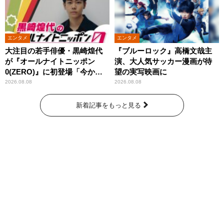
エンタメ
エンタメ
大注目の若手俳優・黒崎煌代
『ブルーロック』高橋文哉主
が『オールナイトニッポン
演、大人気サッカー漫画が待
0(ZERO)』に初登場「今から
望の実写映画に
とてもワクワクしておりま
2026.08.08
2026.08.08
す！」
新着記事をもっと見る