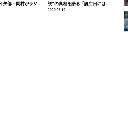
イ矢部・岡村がラジオ
説”の真相を語る「誕生日にはい
ろいろプレゼントをくれる」
2020.03.19