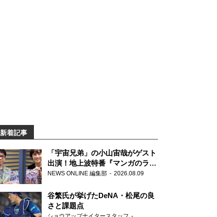
新着記事
「宇宙兄弟」の小山宙哉がゲスト
出演！地上波特番『マンガのラジ
オ 宇宙兄弟スペシャル 』
NEWS ONLINE 編集部
2026.08.09
谷繁氏が挙げたDeNA・松尾の良
さと課題点
ショウアップナイタースタッフ