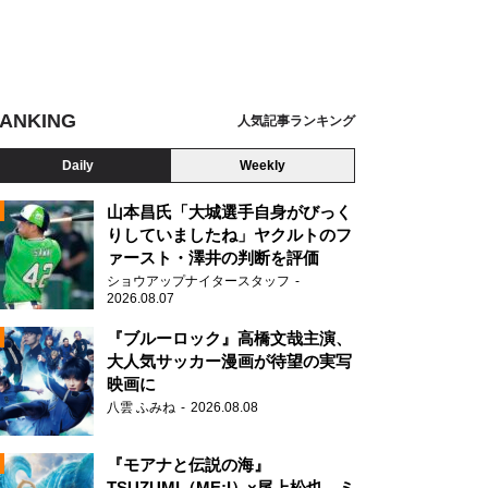
ANKING
人気記事ランキング
Daily
Weekly
山本昌氏「大城選手自身がびっく
りしていましたね」ヤクルトのフ
ァースト・澤井の判断を評価
N
ショウアップナイタースタッフ
2026.08.07
『ブルーロック』高橋文哉主演、
大人気サッカー漫画が待望の実写
映画に
八雲 ふみね
2026.08.08
『モアナと伝説の海』
TSUZUMI（ME:I）×尾上松也、ミ