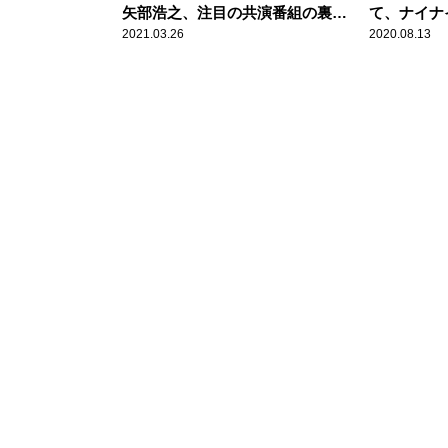
矢部浩之、注目の共演番組の裏側
て、ナイナ
を語る
で大激論！
2021.03.26
2020.08.13