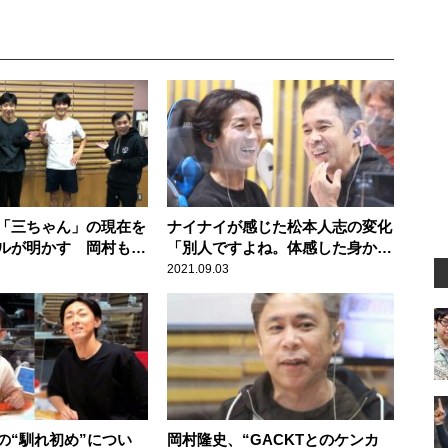
「三ちゃん」の現在を
ナイナイが感じた松本人志の変化
ルが明かす 岡村も今
「別人ですよね。体感した身から
すると」
2021.09.03
の“馴れ初め”につい
岡村隆史、“GACKTとのケンカ