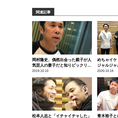
関連記事
岡村隆史、偶然出会った親子が人
めちゃイケ
気芸人の妻子だと知りビックリ！
ジャルジャ
「愛想よくしといて良かった」
後に期待
2019.10.10
2020.10.16
松本人志と「イチャイチャした」
青木裕子と