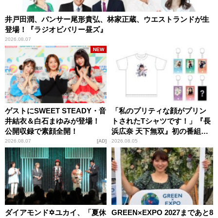
井戸田潤、パンサー尾形貴弘、林家正蔵、ウエストランドが生
登場！『ラジオビバリー昼ズ』
2026.08.07
NEW
ゲストにSWEET STEADY・音
「私のプリティな顔がプリン
井結衣＆白石まゆみが登場！
トされたTシャツです！」『長
公開収録で素顔全開！
浜広奈 天下無双』初の番組グ
ッズ発売
2026.08.07
AD
2026.08.05
ダイアモンド✡ユカイ、「夏休
GREEN×EXPO 2027まであと8