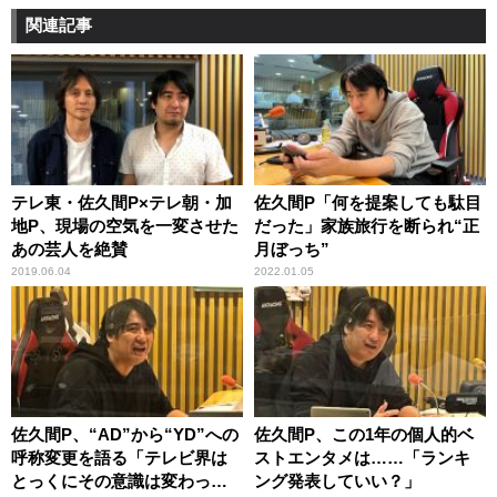
関連記事
テレ東・佐久間P×テレ朝・加
佐久間P「何を提案しても駄目
地P、現場の空気を一変させた
だった」家族旅行を断られ“正
あの芸人を絶賛
月ぼっち”
2019.06.04
2022.01.05
佐久間P、“AD”から“YD”への
佐久間P、この1年の個人的ベ
呼称変更を語る「テレビ界は
ストエンタメは……「ランキ
とっくにその意識は変わって
ング発表していい？」