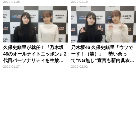
いると思う」
2022.01.26
2022.01.19
久保史緒里が就任！『乃木坂
乃木坂46 久保史緒里「ウソで
46のオールナイトニッポン』2
ーす！（笑）」 勢い余っ
代目パーソナリティを生放送
て“NG無し”宣言も新内眞衣に
で発表
止められ苦笑い ～2代目「オ
2022.01.27
2022.02.02
ールナイトニッポン」パーソ
ナリティ就任