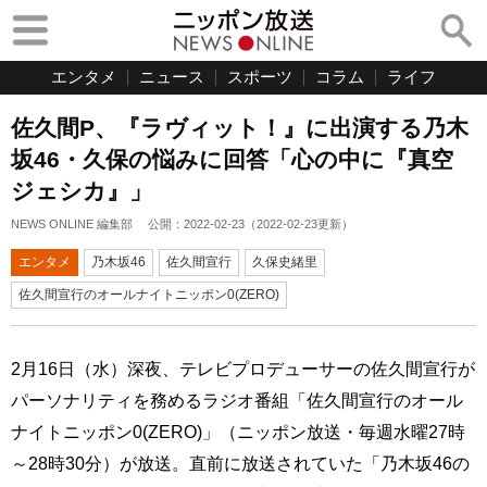
エンタメ
ニュース
スポーツ
コラム
ライフ
佐久間P、『ラヴィット！』に出演する乃木
坂46・久保の悩みに回答「心の中に『真空
ジェシカ』」
NEWS ONLINE 編集部
公開：
2022-02-23
（
2022-02-23
更新）
エンタメ
乃木坂46
佐久間宣行
久保史緒里
佐久間宣行のオールナイトニッポン0(ZERO)
2月16日（水）深夜、テレビプロデューサーの佐久間宣行が
パーソナリティを務めるラジオ番組「佐久間宣行のオール
ナイトニッポン0(ZERO)」（ニッポン放送・毎週水曜27時
～28時30分）が放送。直前に放送されていた「乃木坂46の