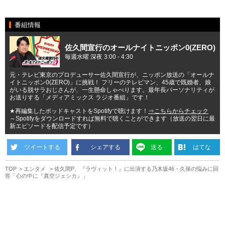
番組情報
佐久間宣行のオールナイトニッポン0(ZERO)
毎週水曜 深夜 3:00 - 4:30
元・テレビ東京のプロデューサー佐久間宣行が、ニッポン放送の「オールナ
イトニッポン0(ZERO)」に挑戦！ フリーのテレビマン、45歳で既婚者、娘
がいる脱サラおじさんが、一生懸命しゃべります。最年長パーソナリティが
お送りする「メディアミックス ラジオ番組」です！
★再編集したポッドキャストをSpotifyで聴けます！
⇒こちらからチェック
～Spotifyをダウンロードすれば無料で聴くことができます（放送の翌日に最
新エピソードを配信予定です）
ツイートする
シェアする
送る
はてな
TOP
エンタメ
佐久間P、『ラヴィット！』に出演する乃木坂46・久保の悩みに回
答「心の中に『真空ジェシカ』」