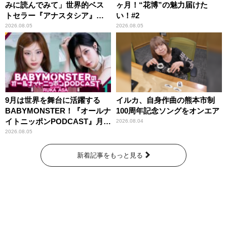
みに読んでみて」世界的ベス
ヶ月！“花博”の魅力届けた
トセラー『アナスタシア』を
い！#2
紹介
2026.08.05
2026.08.05
9月は世界を舞台に活躍する
イルカ、自身作曲の熊本市制
BABYMONSTER！『オールナ
100周年記念ソングをオンエア
イトニッポンPODCAST』月替
2026.08.04
わりパーソナリティ
2026.08.05
新着記事をもっと見る