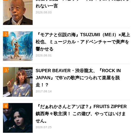
れない一言
2026.08.03
『モアナと伝説の海』TSUZUMI（ME:I）×尾上
松也、ミュージカル・アドベンチャーで美声を
響かせる
2026.08.01
SUPER BEAVER・渋谷龍太、『ROCK IN
JAPAN』でB’zの歌声につられて楽屋を脱
走！？
2017.08.14
『だぁれかさんとアソぼ？』FRUITS ZIPPER
鎮西寿々歌主演！ この遊び、やってはいけま
せん。
2026.07.25