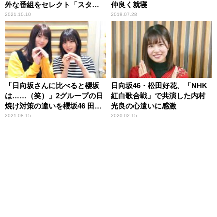
外な番組をセレクト「スタッ
仲良く就寝
フさんに声が届いたらいいな
2021.10.10
2019.07.28
（笑）」
「日向坂さんに比べると櫻坂
日向坂46・松田好花、「NHK
は……（笑）」2グループの日
紅白歌合戦」で共演した内村
焼け対策の違いを櫻坂46 田村
光良の心遣いに感激
保乃＆尾関梨香が振り返る
2021.08.15
2020.02.15