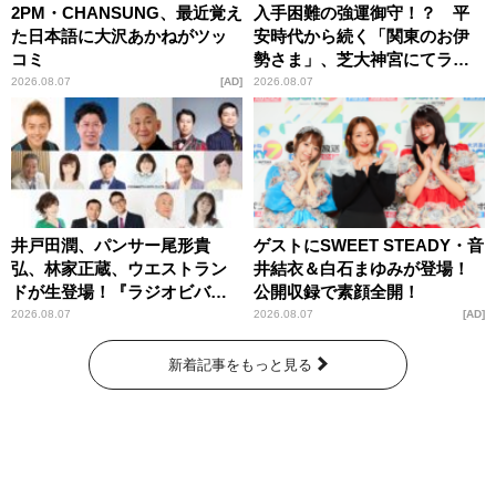
2PM・CHANSUNG、最近覚え
入手困難の強運御守！？ 平
た日本語に大沢あかねがツッ
安時代から続く「関東のお伊
コミ
勢さま」、芝大神宮にてラン
パンプスが合格祈願！
2026.08.07
AD
2026.08.07
井戸田潤、パンサー尾形貴
ゲストにSWEET STEADY・音
弘、林家正蔵、ウエストラン
井結衣＆白石まゆみが登場！
ドが生登場！『ラジオビバリ
公開収録で素顔全開！
ー昼ズ』
2026.08.07
2026.08.07
AD
新着記事をもっと見る