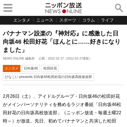
エンタメ
ニュース
スポーツ
コラム
ライフ
バナナマン設楽の『神対応』に感激した日
向坂46 松田好花「ほんとに……好きになり
ました」
NEWS ONLINE 編集部
公開：
2022-02-27
（
2022-02-27
更新）
エンタメ
日向坂46
松田好花
ひなこい presents 日向坂46松田好花の日向坂高校放送部
2月26日（土）、アイドルグループ・日向坂46の松田好花
がメインパーソナリティを務めるラジオ番組「日向坂46松
田好花の日向坂高校放送部」（ニッポン放送・毎週土曜22
時～）が放送。先日、初めてバナナマンと共演した松田