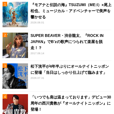
『モアナと伝説の海』TSUZUMI（ME:I）×尾上
松也、ミュージカル・アドベンチャーで美声を
響かせる
2026.08.01
SUPER BEAVER・渋谷龍太、『ROCK IN
JAPAN』でB’zの歌声につられて楽屋を脱
走！？
2017.08.14
松下洸平が4年半ぶりにオールナイトニッポン
に登場「当日はしっかり仕上げて臨みます」
2026.07.31
「いつでも肩は温まっております」デビュー30
周年の西川貴教が『オールナイトニッポン』に
登場！