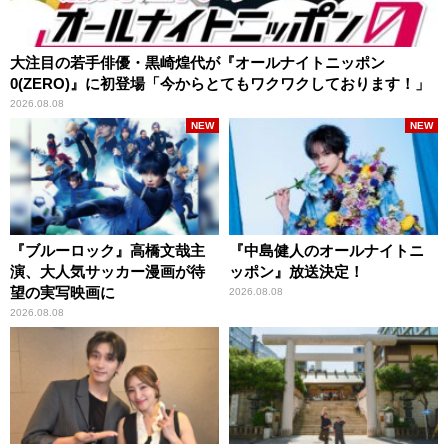
大注目の若手俳優・黒崎煌代が『オールナイトニッポン
0(ZERO)』に初登場「今からとてもワクワクしております！」
2026.08.08
NEW
NEW
『ブルーロック』高橋文哉主
『中島健人のオールナイトニ
演、大人気サッカー漫画が待
ッポン』放送決定！
望の実写映画に
2026.08.08
2026.08.08