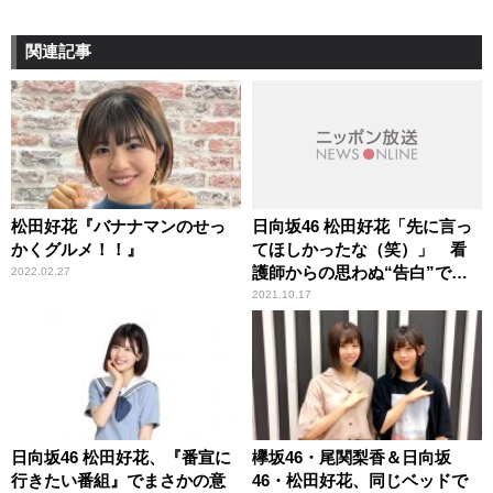
関連記事
松田好花『バナナマンのせっ
日向坂46 松田好花「先に言っ
かくグルメ！！』
てほしかったな（笑）」 看
護師からの思わぬ“告白”で頭
2022.02.27
が真っ白になった顛末を明か
2021.10.17
す
日向坂46 松田好花、『番宣に
欅坂46・尾関梨香＆日向坂
行きたい番組』でまさかの意
46・松田好花、同じベッドで