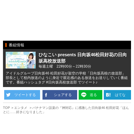
番組情報
ひなこい presents 日向坂46松田好花の日向
坂高校放送部
毎週土曜 22時00分～22時30分
アイドルグループ日向坂46 松田好花が架空の学校「日向坂高校の放送部」
部長として校内放送のように身近で親近感のある放送をお送りしていく番組
です。番組ハッシュタグ #日向坂高校放送部 でツイート♪
ツイートする
シェアする
送る
はてな
TOP
エンタメ
バナナマン設楽の『神対応』に感激した日向坂46 松田好花「ほん
とに……好きになりました」