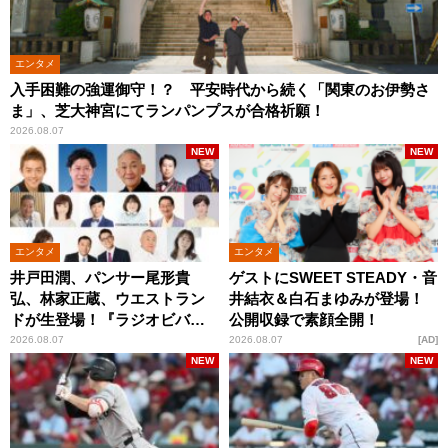
エンタメ
入手困難の強運御守！？ 平安時代から続く「関東のお伊勢さ
ま」、芝大神宮にてランパンプスが合格祈願！
2026.08.07
NEW
NEW
エンタメ
エンタメ
井戸田潤、パンサー尾形貴
ゲストにSWEET STEADY・音
弘、林家正蔵、ウエストラン
井結衣＆白石まゆみが登場！
ドが生登場！『ラジオビバリ
公開収録で素顔全開！
ー昼ズ』
2026.08.07
2026.08.07
AD
NEW
NEW