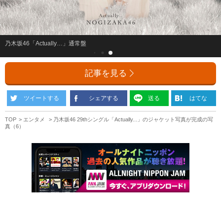
乃木坂46「Actually…」通常盤
記事を見る
ツイートする
シェアする
送る
はてな
TOP
エンタメ
乃木坂46 29thシングル「Actually...」のジャケット写真が完成の写
真（6）