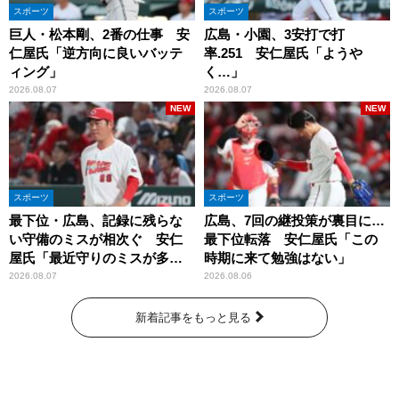
スポーツ
スポーツ
巨人・松本剛、2番の仕事 安
広島・小園、3安打で打
仁屋氏「逆方向に良いバッテ
率.251 安仁屋氏「ようや
ィング」
く…」
2026.08.07
2026.08.07
NEW
NEW
スポーツ
スポーツ
最下位・広島、記録に残らな
広島、7回の継投策が裏目に…
い守備のミスが相次ぐ 安仁
最下位転落 安仁屋氏「この
屋氏「最近守りのミスが多
時期に来て勉強はない」
い」
2026.08.07
2026.08.06
新着記事をもっと見る