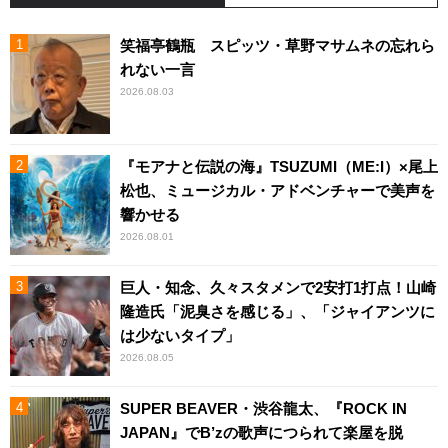
笑福亭鶴瓶 スピッツ・草野マサムネの忘れら
れない一言
2026.08.03
『モアナと伝説の海』TSUZUMI（ME:I）×尾上
松也、ミュージカル・アドベンチャーで美声を
響かせる
2026.08.01
巨人・知念、久々スタメンで2安打1打点！山崎
隆造氏「泥臭さを感じる」、「ジャイアンツに
は少ないタイプ」
2026.08.05
SUPER BEAVER・渋谷龍太、『ROCK IN
JAPAN』でB’zの歌声につられて楽屋を脱