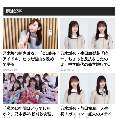
関連記事
乃木坂46新内眞衣、「OL兼任
乃木坂46・生田絵梨花「唯
アイドル」だった理由を改め
一、ちょっと反抗をしたの
て語る
よ」中学時代の修学旅行で
の“サボり”を告白
2019.04.10
2020.06.17
「私の10年間はどうでした
乃木坂46・与田祐希、人生
か？」乃木坂46 松村沙友理、
初！ガスコンロ点火のステイ