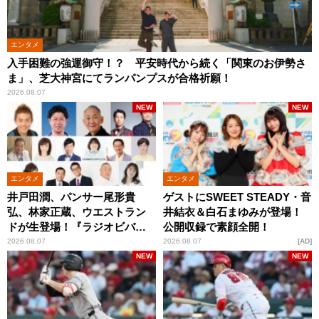
エンタメ
入手困難の強運御守！？ 平安時代から続く「関東のお伊勢さ
ま」、芝大神宮にてランパンプスが合格祈願！
2026.08.07
NEW
NEW
エンタメ
エンタメ
井戸田潤、パンサー尾形貴
ゲストにSWEET STEADY・音
弘、林家正蔵、ウエストラン
井結衣＆白石まゆみが登場！
ドが生登場！『ラジオビバリ
公開収録で素顔全開！
ー昼ズ』
2026.08.07
2026.08.07
AD
NEW
NEW