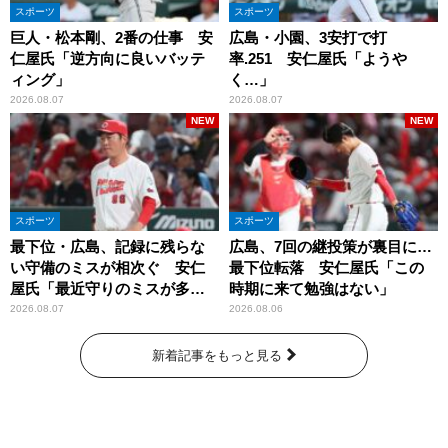
スポーツ
スポーツ
巨人・松本剛、2番の仕事 安
広島・小園、3安打で打
仁屋氏「逆方向に良いバッテ
率.251 安仁屋氏「ようや
ィング」
く…」
2026.08.07
2026.08.07
NEW
NEW
スポーツ
スポーツ
最下位・広島、記録に残らな
広島、7回の継投策が裏目に…
い守備のミスが相次ぐ 安仁
最下位転落 安仁屋氏「この
屋氏「最近守りのミスが多
時期に来て勉強はない」
い」
2026.08.07
2026.08.06
新着記事をもっと見る