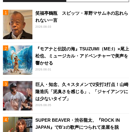
笑福亭鶴瓶 スピッツ・草野マサムネの忘れら
れない一言
2026.08.03
『モアナと伝説の海』TSUZUMI（ME:I）×尾上
松也、ミュージカル・アドベンチャーで美声を
響かせる
2026.08.01
巨人・知念、久々スタメンで2安打1打点！山崎
隆造氏「泥臭さを感じる」、「ジャイアンツに
は少ないタイプ」
2026.08.05
SUPER BEAVER・渋谷龍太、『ROCK IN
JAPAN』でB’zの歌声につられて楽屋を脱