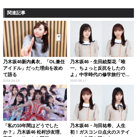
関連記事
乃木坂46新内眞衣、「OL兼任
乃木坂46・生田絵梨花「唯
アイドル」だった理由を改め
一、ちょっと反抗をしたの
て語る
よ」中学時代の修学旅行で
の“サボり”を告白
2019.04.10
2020.06.17
「私の10年間はどうでした
乃木坂46・与田祐希、人生
か？」乃木坂46 松村沙友理、
初！ガスコンロ点火のステイ