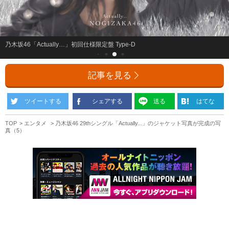
乃木坂46「Actually…」初回仕様限定盤 Type-D
記事を見る
ツイートする
シェアする
送る
はてな
TOP
エンタメ
乃木坂46 29thシングル「Actually...」のジャケット写真が完成の写
真（5）