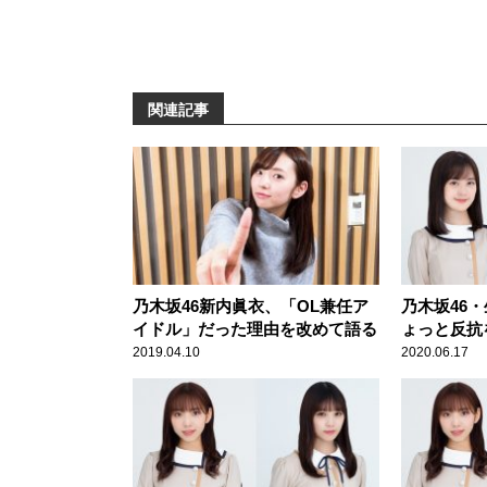
関連記事
乃木坂46新内眞衣、「OL兼任ア
乃木坂46
イドル」だった理由を改めて語る
ょっと反抗
の修学旅行
2019.04.10
2020.06.17