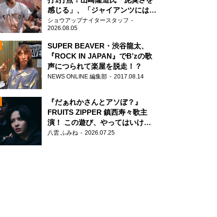
感じる」、「ジャイアンツには少
ないタイプ」
ショウアップナイタースタッフ
2026.08.05
SUPER BEAVER・渋谷龍太、
『ROCK IN JAPAN』でB’zの歌
声につられて楽屋を脱走！？
N
NEWS ONLINE 編集部
2017.08.14
AD
『だぁれかさんとアソぼ？』
FRUITS ZIPPER 鎮西寿々歌主
演！ この遊び、やってはいけま
せん。
八雲 ふみね
2026.07.25
2