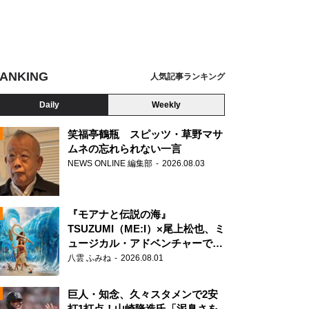
ANKING
人気記事ランキング
Daily
Weekly
笑福亭鶴瓶 スピッツ・草野マサ
ムネの忘れられない一言
NEWS ONLINE 編集部
2026.08.03
N
『モアナと伝説の海』
TSUZUMI（ME:I）×尾上松也、ミ
6「Actually…」初回仕様限定盤 Type-D
ュージカル・アドベンチャーで美
声を響かせる
八雲 ふみね
2026.08.01
巨人・知念、久々スタメンで2安
打1打点！山崎隆造氏「泥臭さを