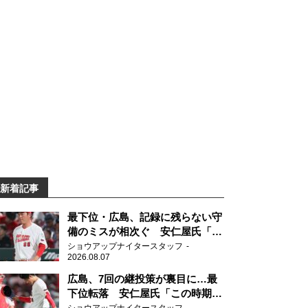
新着記事
最下位・広島、記録に残らない守
備のミスが相次ぐ 安仁屋氏「最
近守りのミスが多い」
ショウアップナイタースタッフ
2026.08.07
広島、7回の継投策が裏目に…最
下位転落 安仁屋氏「この時期に
来て勉強はない」