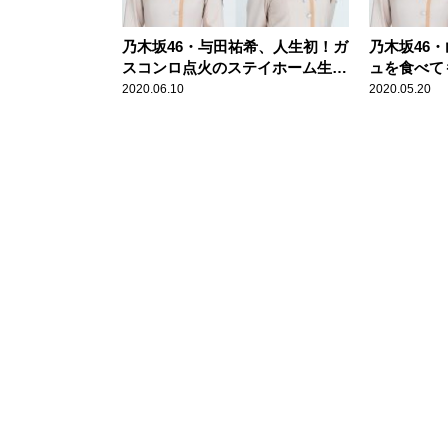
乃木坂46・与田祐希、人生初！ガ
乃木坂46
スコンロ点火のステイホーム生活
ュを食べて
を明かす
ななきゃオ
2020.06.10
2020.05.20