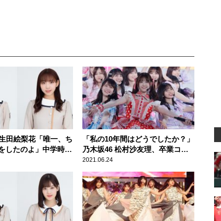
・生田絵梨花「唯一、ち
「私の10年間はどうでしたか？」
をしたのよ」中学時代
乃木坂46 松村沙友理、卒業コン
での“サボり”を告白
サートを開催
2021.06.24