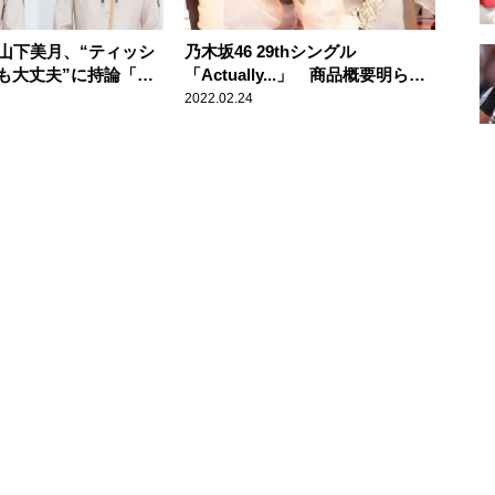
・山下美月、“ティッシ
乃木坂46 29thシングル
も大丈夫”に持論「死
「Actually...」 商品概要明らか
ッケー！」
に
2022.02.24