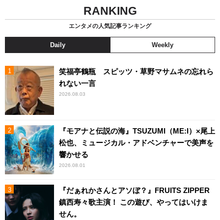
RANKING
エンタメの人気記事ランキング
Daily
Weekly
笑福亭鶴瓶 スピッツ・草野マサムネの忘れら
れない一言
2026.08.03
『モアナと伝説の海』TSUZUMI（ME:I）×尾上
松也、ミュージカル・アドベンチャーで美声を
響かせる
2026.08.01
『だぁれかさんとアソぼ？』FRUITS ZIPPER
鎮西寿々歌主演！ この遊び、やってはいけま
せん。