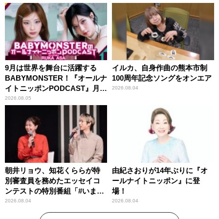
9月は世界を舞台に活躍する
イルカ、自身作曲の熊本市制
BABYMONSTER！『オールナ
100周年記念ソングをオンエア
イトニッポンPODCAST』月替
2026.08.04
わりパーソナリティ
2026.08.05
朝井リョウ、知花くららが特
由紀さおりが14年ぶりに『オ
別審査員を務めたエッセイコ
ールナイトニッポン』に登
ンテストの特別番組「#いまあ
場！
なたに伝えたいこと」
2026.08.04
2026.08.04