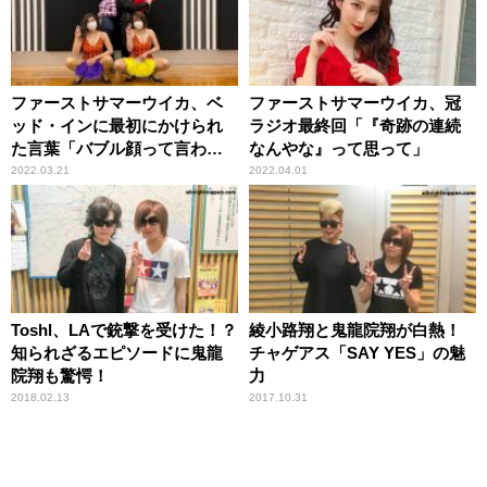
ファーストサマーウイカ、ベ
ファーストサマーウイカ、冠
ッド・インに最初にかけられ
ラジオ最終回「『奇跡の連続
た言葉「バブル顔って言われ
なんやな』って思って」
ません？」
2022.03.21
2022.04.01
Toshl、LAで銃撃を受けた！？
綾小路翔と鬼龍院翔が白熱！
知られざるエピソードに鬼龍
チャゲアス「SAY YES」の魅
院翔も驚愕！
力
2018.02.13
2017.10.31