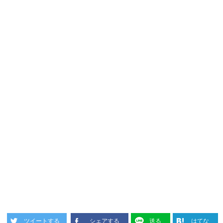
ツイートする
シェアする
送る
はてな