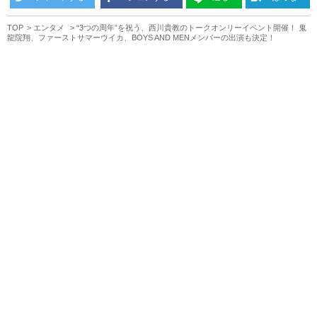
TOP
エンタメ
“3つの周年”を祝う、西川貴教のトークオンリーイベント開催！ 鬼
龍院翔、ファーストサマーウイカ、BOYS AND MENメンバーの出演も決定！