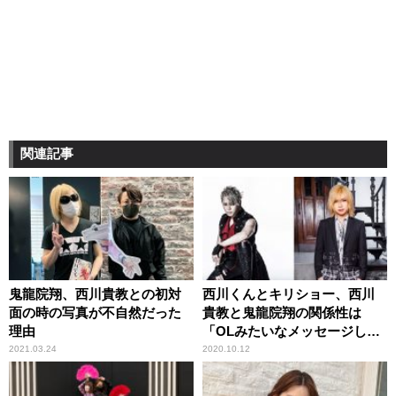
関連記事
鬼龍院翔、西川貴教との初対
西川くんとキリショー、西川
面の時の写真が不自然だった
貴教と鬼龍院翔の関係性は
理由
「OLみたいなメッセージしか
こない」
2021.03.24
2020.10.12