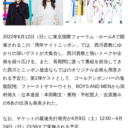
2022年6月12日（日）に東京国際フォーラム・ホールAで開
催されるこの「周年ナイトニッポン」では、西川貴教にゆ
かりの深いゲストが大集合し、西川貴教と熱いトークや企
画を繰り広げる。また、長期間に渡って番組を担当してき
た西川とニッポン放送ならではのオリジナル企画も用意さ
れる予定だ。第1弾ゲストとして、ゴールデンボンバーの鬼
龍院翔、ファーストサマーウイカ、BOYS AND MENから田
村侑久・辻本達規・本田剛文・勇翔・平松賢人・吉原雅斗
の6名の出演も発表された。
なお、チケットの最速先行発売が4月9日（土）12:00～4月
24日（日）23:59まで実施される予定。