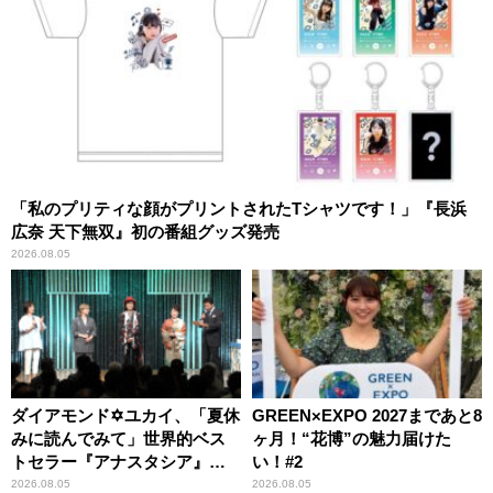
「私のプリティな顔がプリントされたTシャツです！」『長浜
広奈 天下無双』初の番組グッズ発売
2026.08.05
ダイアモンド✡ユカイ、「夏休
GREEN×EXPO 2027まであと8
みに読んでみて」世界的ベス
ヶ月！“花博”の魅力届けた
トセラー『アナスタシア』を
い！#2
紹介
2026.08.05
2026.08.05