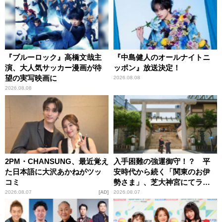
『ブルーロック』高橋文哉主
『中島健人のオールナイトニ
演、大人気サッカー漫画が待
ッポン』放送決定！
望の実写映画に
2026.08.08
2026.08.08
2PM・CHANSUNG、最近覚え
入手困難の強運御守！？ 平
た日本語に大沢あかねがツッ
安時代から続く「関東のお伊
コミ
勢さま」、芝大神宮にてラン
パンプスが合格祈願！
2026.08.07
AD
2026.08.07