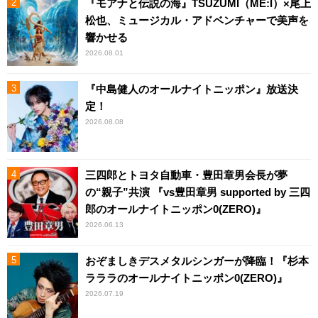
『モアナと伝説の海』TSUZUMI（ME:I）×尾上
松也、ミュージカル・アドベンチャーで美声を
響かせる
2026.08.01
『中島健人のオールナイトニッポン』放送決
定！
2026.08.08
三四郎とトヨタ自動車・豊田章男会長が夢
の“親子”共演 『vs豊田章男 supported by 三四
郎のオールナイトニッポン0(ZERO)』
2026.06.13
おぞましきデスメタルシンガーが降臨！『杉本
ラララのオールナイトニッポン0(ZERO)』
2026.07.19