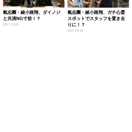
氣志團・綾小路翔、ダイノジ
氣志團・綾小路翔、ガチ心霊
と共演NG寸前！？
スポットでスタッフを置き去
りに！？
2017.10.03
2017.08.24