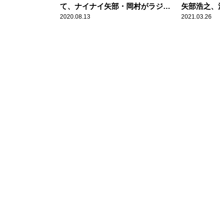
て、ナイナイ矢部・岡村がラジオ
矢部浩之、
で大激論！
を語る
2020.08.13
2021.03.26