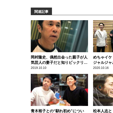
関連記事
岡村隆史、偶然出会った親子が人
めちゃイケ
気芸人の妻子だと知りビックリ！
ジャルジャ
「愛想よくしといて良かった」
後に期待
2019.10.10
2020.10.16
青木裕子との“馴れ初め”につい
松本人志と