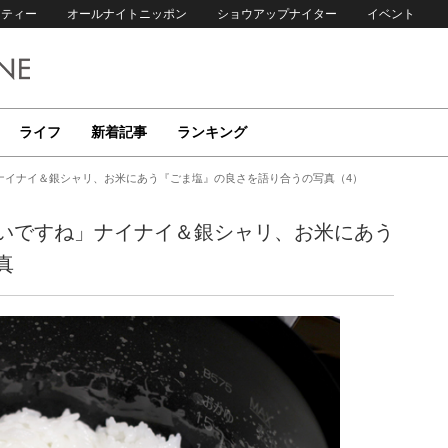
リティー
オールナイトニッポン
ショウアップナイター
イベント
ライフ
新着記事
ランキング
ナイナイ＆銀シャリ、お米にあう『ごま塩』の良さを語り合うの写真（4）
いですね」ナイナイ＆銀シャリ、お米にあう
真