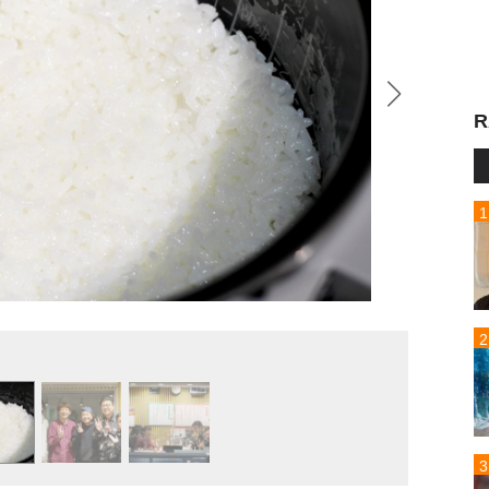
R
お米最