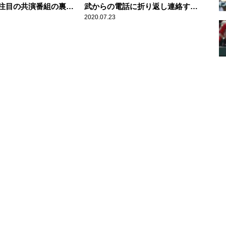
注目の共演番組の裏側
武からの電話に折り返し連絡する
も「かけてないよ」と言われ戸惑
2020.07.23
う