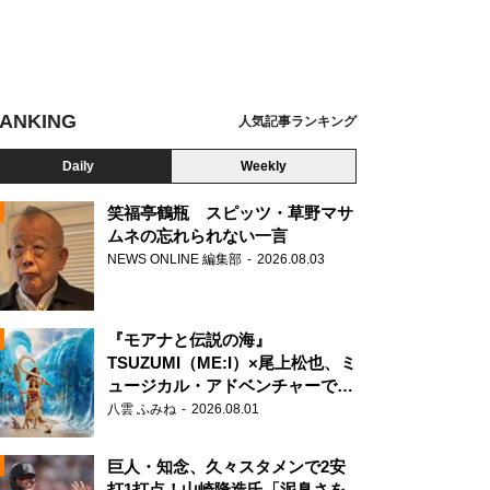
ANKING
人気記事ランキング
Daily
Weekly
笑福亭鶴瓶 スピッツ・草野マサ
ムネの忘れられない一言
NEWS ONLINE 編集部
2026.08.03
N
高！！
『モアナと伝説の海』
TSUZUMI（ME:I）×尾上松也、ミ
ュージカル・アドベンチャーで美
声を響かせる
八雲 ふみね
2026.08.01
巨人・知念、久々スタメンで2安
打1打点！山崎隆造氏「泥臭さを