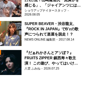
感じる」、「ジャイアンツには少
ないタイプ」
ショウアップナイタースタッフ
2026.08.05
SUPER BEAVER・渋谷龍太、
『ROCK IN JAPAN』でB’zの歌
声につられて楽屋を脱走！？
N
NEWS ONLINE 編集部
2017.08.14
AD
『だぁれかさんとアソぼ？』
FRUITS ZIPPER 鎮西寿々歌主
演！ この遊び、やってはいけま
せん。
八雲 ふみね
2026.07.25
2