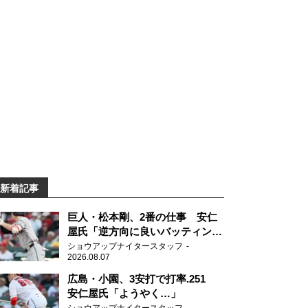
新着記事
巨人・松本剛、2番の仕事 安仁
屋氏「逆方向に良いバッティン
グ」
ショウアップナイタースタッフ
2026.08.07
広島・小園、3安打で打率.251
安仁屋氏「ようやく…」