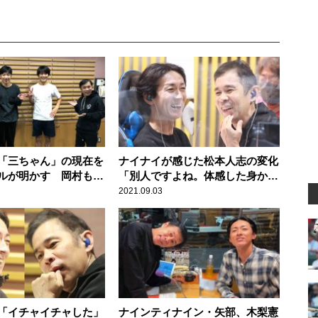
「三ちゃん」の現在を
ナイナイが感じた松本人志の変化
ルが明かす 岡村も今
「別人ですよね。体感した身から
すると」
2021.09.03
「イチャイチャした」
ナインティナイン・矢部、木梨憲