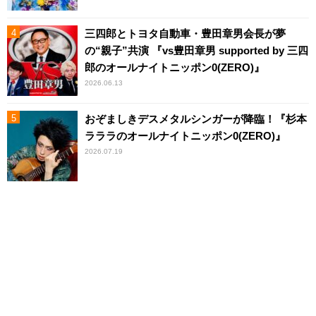
三四郎とトヨタ自動車・豊田章男会長が夢
の“親子”共演 『vs豊田章男 supported by 三四
郎のオールナイトニッポン0(ZERO)』
2026.06.13
おぞましきデスメタルシンガーが降臨！『杉本
ラララのオールナイトニッポン0(ZERO)』
2026.07.19