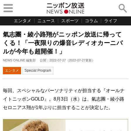
エンタメ
ニュース
スポーツ
コラム
ライフ
氣志團・綾小路翔がニッポン放送に帰って
くる！「一夜限りの爆音レディオカーニバ
ルが今年も超開催！」
NEWS ONLINE 編集部
公開：
2022-07-27
（
2022-07-27
更新）
エンタメ
Special Program
毎回、スペシャルなパーソナリティが担当する『オールナ
イトニッポンGOLD』。8月3日（水）は、氣志團・綾小路
セロニアス翔が1年ぶりに担当することが決定した。