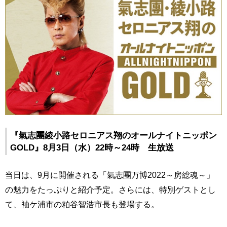
『氣志團綾小路セロニアス翔のオールナイトニッポン
GOLD』8月3日（水）22時～24時 生放送
当日は、9月に開催される「氣志團万博2022～房総魂～」
の魅力をたっぷりと紹介予定。さらには、特別ゲストとし
て、袖ケ浦市の粕谷智浩市長も登場する。