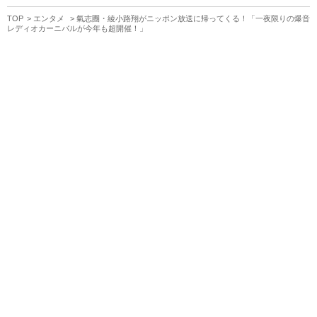
TOP
エンタメ
氣志團・綾小路翔がニッポン放送に帰ってくる！「一夜限りの爆音
レディオカーニバルが今年も超開催！」