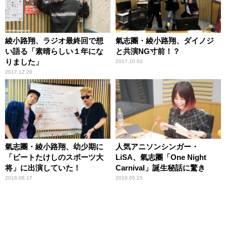
綾小路翔、ラジオ最終回で想
氣志團・綾小路翔、ダイノジ
い語る「素晴らしい１年にな
と共演NG寸前！？
りました」
2017.10.03
2017.12.26
氣志團・綾小路翔、幼少期に
人気アニソンシンガー・
「ビートたけしのスポーツ大
LiSA、氣志團「One Night
将」に出演していた！
Carnival」誕生秘話に驚き
2018.08.17
2018.05.15