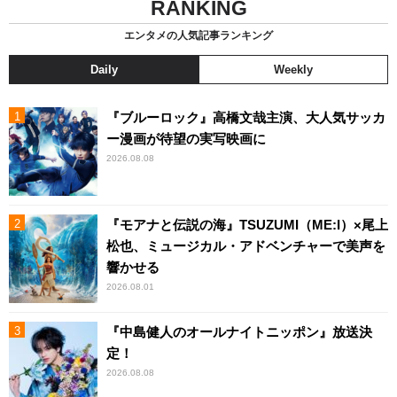
RANKING
エンタメの人気記事ランキング
Daily
Weekly
『ブルーロック』高橋文哉主演、大人気サッカ
ー漫画が待望の実写映画に
2026.08.08
『モアナと伝説の海』TSUZUMI（ME:I）×尾上
松也、ミュージカル・アドベンチャーで美声を
響かせる
2026.08.01
『中島健人のオールナイトニッポン』放送決
定！
2026.08.08