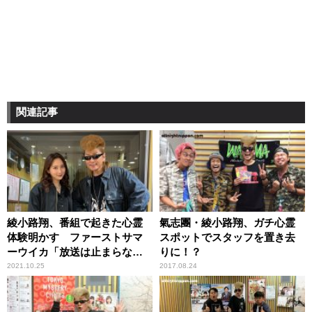
関連記事
綾小路翔、番組で起きた心霊
氣志團・綾小路翔、ガチ心霊
体験明かす ファーストサマ
スポットでスタッフを置き去
ーウイカ「放送は止まらなか
りに！？
ったんですか？」
2021.10.25
2017.08.24