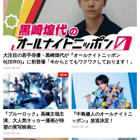
大注目の若手俳優・黒崎煌代が『オールナイトニッポン
0(ZERO)』に初登場「今からとてもワクワクしております！」
2026.08.08
NEW
『ブルーロック』高橋文哉主
『中島健人のオールナイトニ
演、大人気サッカー漫画が待
ッポン』放送決定！
望の実写映画に
2026.08.08
2026.08.08