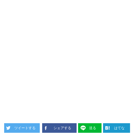
ツイートする
シェアする
送る
はてな