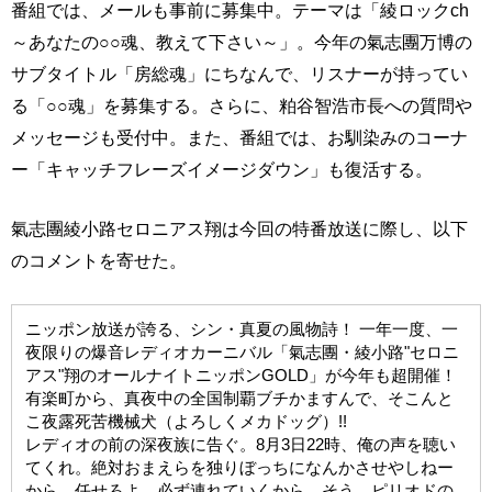
番組では、メールも事前に募集中。テーマは「綾ロックch
～あなたの○○魂、教えて下さい～」。今年の氣志團万博の
サブタイトル「房総魂」にちなんで、リスナーが持ってい
る「○○魂」を募集する。さらに、粕谷智浩市長への質問や
メッセージも受付中。また、番組では、お馴染みのコーナ
ー「キャッチフレーズイメージダウン」も復活する。
氣志團綾小路セロニアス翔は今回の特番放送に際し、以下
のコメントを寄せた。
ニッポン放送が誇る、シン・真夏の風物詩！ 一年一度、一
夜限りの爆音レディオカーニバル「氣志團・綾小路"セロニ
アス"翔のオールナイトニッポンGOLD」が今年も超開催！
有楽町から、真夜中の全国制覇ブチかますんで、そこんと
こ夜露死苦機械犬（よろしくメカドッグ）!!
レディオの前の深夜族に告ぐ。8月3日22時、俺の声を聴い
てくれ。絶対おまえらを独りぼっちになんかさせやしねー
から。任せろよ、必ず連れていくから。そう、ピリオドの