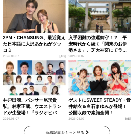
2PM・CHANSUNG、最近覚え
入手困難の強運御守！？ 平
た日本語に大沢あかねがツッ
安時代から続く「関東のお伊
コミ
勢さま」、芝大神宮にてラン
パンプスが合格祈願！
2026.08.07
AD
2026.08.07
井戸田潤、パンサー尾形貴
ゲストにSWEET STEADY・音
弘、林家正蔵、ウエストラン
井結衣＆白石まゆみが登場！
ドが生登場！『ラジオビバリ
公開収録で素顔全開！
ー昼ズ』
2026.08.07
2026.08.07
AD
新着記事をもっと見る