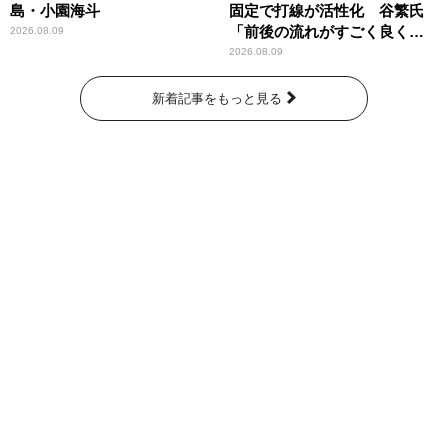
島・小園海斗
固定で打線が活性化 谷繁氏
「前後の流れがすごく良くな
2026.08.09
りましたね」
2026.08.09
新着記事をもっと見る