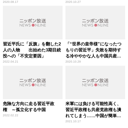
い」辛坊治郎が言及
2020.08.17
2020.10.27
習近平氏に「反旗」を翻した2
「“世界の皇帝様”になったつ
人の人物 出始めた3期目続
もりの習近平」失敗を期待す
投への「不安定要因」
る冷ややかな人も中国共産党
には多い
2022.04.21
2020.10.29
危険な方向に走る習近平政
米軍には負ける可能性高く、
権 ～孤立化する中国
習近平政権も共産党政権も潰
れてしまう……中国が簡単に
2022.02.22
台湾に手を出せない現状
2021.10.17