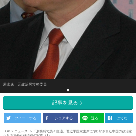
周永康 元政治局常務委員
記事を見る
ツイートする
シェアする
送る
はてな
TOP
ニュース
「刑務所で悠々自適」習近平国家主席に“粛清”された中国の政治家
たちの意外な好待遇の写真（1）