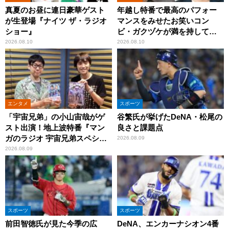
真夏のお昼に連日豪華ゲスト
年越し特番で最高のパフォー
が生登場『ナイツ ザ・ラジオ
マンスをみせたお笑いコン
ショー』
ビ・ガクヅケが満を持して
『オールナイトニッポン
2026.08.10
2026.08.10
0(ZERO)』に登場！
エンタメ
スポーツ
「宇宙兄弟」の小山宙哉がゲ
谷繁氏が挙げたDeNA・松尾の
スト出演！地上波特番『マン
良さと課題点
ガのラジオ 宇宙兄弟スペシャ
2026.08.09
ル 』
2026.08.09
スポーツ
スポーツ
前田智徳氏が見た今季の広
DeNA、エンカーナシオン4番