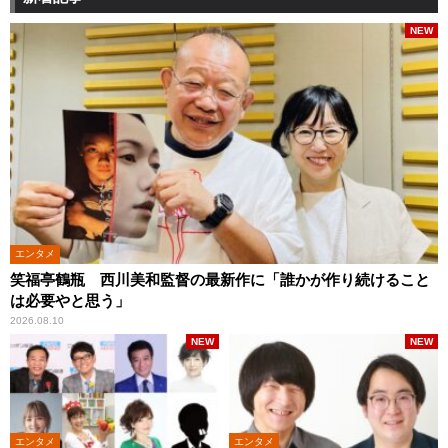
NEW
エンタメ
笑福亭鶴瓶 西川美和監督の最新作に「誰かが作り続けること
は必要やと思う」
2026.08.10
NEW
NEW
エンタメ
エンタメ