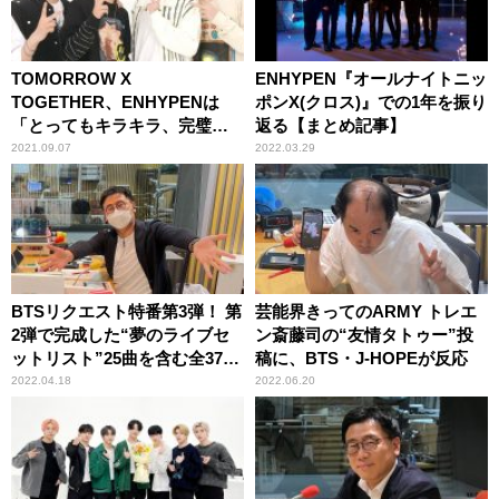
TOMORROW X
ENHYPEN『オールナイトニッ
TOGETHER、ENHYPENは
ポンX(クロス)』での1年を振り
「とってもキラキラ、完璧な
返る【まとめ記事】
後輩」
2021.09.07
2022.03.29
BTSリクエスト特番第3弾！ 第
芸能界きってのARMY トレエ
2弾で完成した“夢のライブセ
ン斎藤司の“友情タトゥー”投
ットリスト”25曲を含む全37曲
稿に、BTS・J-HOPEが反応
をオンエア！
2022.04.18
2022.06.20