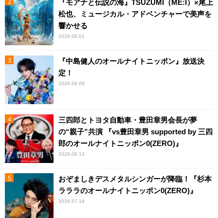
『モアナと伝説の海』TSUZUMI（ME:I）×尾上
松也、ミュージカル・アドベンチャーで美声を
響かせる
2026.08.01
『中島健人のオールナイトニッポン』放送決
定！
2026.08.08
三四郎とトヨタ自動車・豊田章男会長が夢
の“親子”共演 『vs豊田章男 supported by 三四
郎のオールナイトニッポン0(ZERO)』
2026.06.13
おぞましきデスメタルシンガーが降臨！『杉本
ラララのオールナイトニッポン0(ZERO)』
2026.07.19