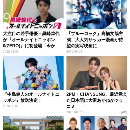
大注目の若手俳優・黒崎煌代
『ブルーロック』高橋文哉主
が『オールナイトニッポン
演、大人気サッカー漫画が待
0(ZERO)』に初登場「今から
望の実写映画に
とてもワクワクしておりま
2026.08.08
2026.08.08
す！」
『中島健人のオールナイトニ
2PM・CHANSUNG、最近覚え
ッポン』放送決定！
た日本語に大沢あかねがツッ
コミ
2026.08.08
2026.08.07
AD