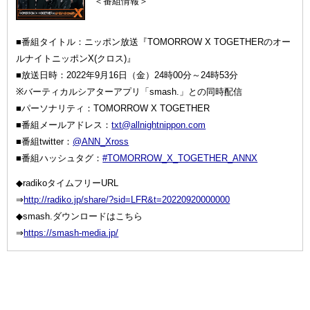
＜番組情報＞
■番組タイトル：ニッポン放送『TOMORROW X TOGETHERのオー
ルナイトニッポンX(クロス)』
■放送日時：2022年9月16日（金）24時00分～24時53分
※バーティカルシアターアプリ「smash.」との同時配信
■パーソナリティ：TOMORROW X TOGETHER
■番組メールアドレス：
txt@allnightnippon.com
■番組twitter：
@ANN_Xross
■番組ハッシュタグ：
#TOMORROW_X_TOGETHER_ANNX
◆radikoタイムフリーURL
⇒
http://radiko.jp/share/?sid=LFR&t=20220920000000
◆smash.ダウンロードはこちら
⇒
https://smash-media.jp/