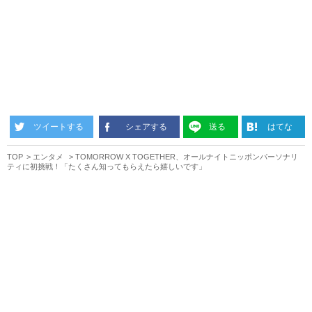
ツイートする
シェアする
送る
はてな
TOP
エンタメ
TOMORROW X TOGETHER、オールナイトニッポンパーソナリ
ティに初挑戦！「たくさん知ってもらえたら嬉しいです」