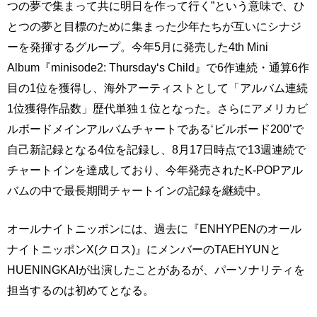
つの夢で集まって共に明日を作って行く”という意味で、ひ
とつの夢と目標のために集まった少年たちが互いにシナジ
ーを発揮するグループ。今年5月に発売した4th Mini
Album『minisode2: Thursday‘s Child』で6作連続・通算6作
目の1位を獲得し、海外アーティストとして「アルバム連続
1位獲得作品数」歴代単独１位となった。さらにアメリカビ
ルボードメインアルバムチャートである‘ビルボード200’で
自己新記録となる4位を記録し、8月17日時点で13週連続で
チャートインを達成しており、今年発売されたK-POPアル
バムの中で最長期間チャートインの記録を継続中。
オールナイトニッポンには、過去に『ENHYPENのオール
ナイトニッポンX(クロス)』にメンバーのTAEHYUNと
HUENINGKAIが出演したことがあるが、パーソナリティを
担当するのは初めてとなる。