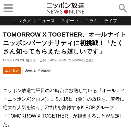
エンタメ
ニュース
スポーツ
コラム
ライフ
TOMORROW X TOGETHER、オールナイト
ニッポンパーソナリティに初挑戦！「たく
さん知ってもらえたら嬉しいです」
NEWS ONLINE 編集部
公開：
2022-08-19
（
2022-08-19
更新）
エンタメ
Special Program
ニッポン放送で平日の24時台に放送している『オールナイ
トニッポンX(クロス)』。9月16日（金）の放送を、若者に
絶大な人気を誇り、Z世代を象徴するK-POPグループ
「TOMORROW X TOGETHER」が担当することが決定し
た。