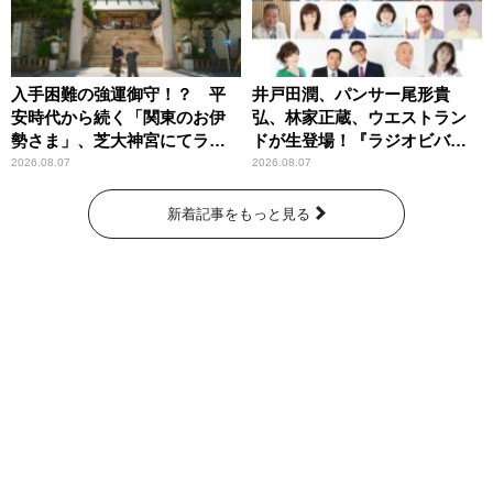
入手困難の強運御守！？ 平
井戸田潤、パンサー尾形貴
安時代から続く「関東のお伊
弘、林家正蔵、ウエストラン
勢さま」、芝大神宮にてラン
ドが生登場！『ラジオビバリ
パンプスが合格祈願！
ー昼ズ』
2026.08.07
2026.08.07
新着記事をもっと見る