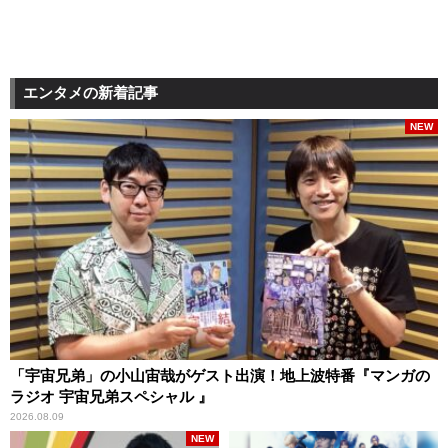
エンタメの新着記事
NEW
「宇宙兄弟」の小山宙哉がゲスト出演！地上波特番『マンガの
ラジオ 宇宙兄弟スペシャル 』
2026.08.09
NEW