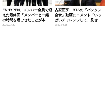
ENHYPEN、メンバー全員で迎
古家正亨、BTSの『バンタン
えた最終回「メンバーと一緒
会食』動画にコメント「いっ
の時間を過ごせたことが本当
ぱいチャレンジして、見せて
に楽しかった」
聴かせてほしい」
2022.03.29
2022.06.15